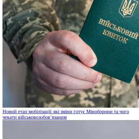
Новий етап мобілізації: які зміни готує Міноборони та чого
чекати військовозобов’язаним