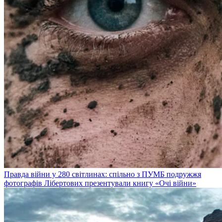
Правда війни у 280 світлинах: спільно з ПУМБ подружжя
фотографів Лібертових презентували книгу «Очі війни»