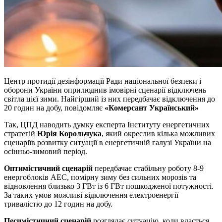
Центр протидії дезінформації Ради національної безпеки і
оборони України оприлюднив імовірні сценарії відключень
світла цієї зими. Найгірший із них передбачає відключення до
20 годин на добу, повідомляє
«Комерсант Український»
Так, ЦПД наводить думку експерта Інституту енергетичних
стратегій
Юрія Корольчука
, який окреслив кілька можливих
сценаріїв розвитку ситуації в енергетичній галузі України на
осінньо-зимовий період.
Оптимістичний сценарій
передбачає стабільну роботу 8-9
енергоблоків АЕС, помірну зиму без сильних морозів та
відновлення близько 3 ГВт із 6 ГВт пошкодженої потужності.
За таких умов можливі відключення електроенергії
тривалістю до 12 годин на добу.
Песимістичний сценарій
розглядає ситуацію, коли вдасться