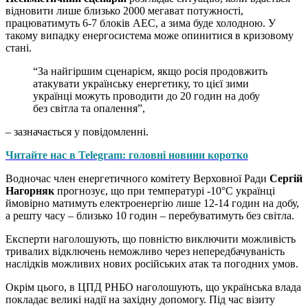
відновити лише близько 2000 мегават потужності,
працюватимуть 6-7 блоків АЕС, а зима буде холодною. У
такому випадку енергосистема може опинитися в кризовому
стані.
“За найгіршим сценарієм, якщо росія продовжить
атакувати українську енергетику, то цієї зими
українці можуть проводити до 20 годин на добу
без світла та опалення”,
– зазначається у повідомленні.
Читайте нас в Telegram: головні новини коротко
Водночас член енергетичного комітету Верховної Ради
Сергій
Нагорняк
прогнозує, що при температурі -10°C українці
ймовірно матимуть електроенергію лише 12-14 годин на добу,
а решту часу – близько 10 годин – перебуватимуть без світла.
Експерти наголошують, що повністю виключити можливість
тривалих відключень неможливо через непередбачуваність
наслідків можливих нових російських атак та погодних умов.
Окрім цього, в ЦПД РНБО наголошують, що українська влада
покладає великі надії на західну допомогу. Під час візиту