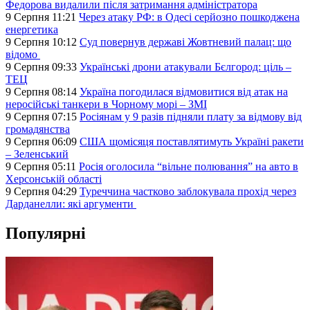
Федорова видалили після затримання адміністратора
9 Серпня 11:21
Через атаку РФ: в Одесі серйозно пошкоджена
енергетика
9 Серпня 10:12
Суд повернув державі Жовтневий палац: що
відомо
9 Серпня 09:33
Українські дрони атакували Бєлгород: ціль –
ТЕЦ
9 Серпня 08:14
Україна погодилася відмовитися від атак на
неросійські танкери в Чорному морі – ЗМІ
9 Серпня 07:15
Росіянам у 9 разів підняли плату за відмову від
громадянства
9 Серпня 06:09
США щомісяця поставлятимуть Україні ракети
– Зеленський
9 Серпня 05:11
Росія оголосила “вільне полювання” на авто в
Херсонській області
9 Серпня 04:29
Туреччина частково заблокувала прохід через
Дарданелли: які аргументи
Популярні