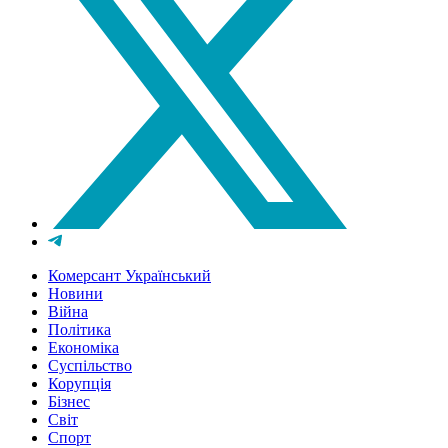
Комерсант Український
Новини
Війна
Політика
Економіка
Суспільство
Корупція
Бізнес
Світ
Спорт