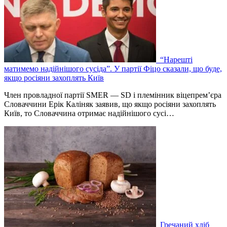
“Нарешті
матимемо надійнішого сусіда”. У партії Фіцо сказали, що буде,
якщо росіяни захоплять Київ
Член провладної партії SMER — SD і племінник віцепрем’єра
Словаччини Ерік Каліняк заявив, що якщо росіяни захоплять
Київ, то Словаччина отримає надійнішого сусі…
Гречаний хліб