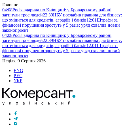
Головне
04:08
Росія вдарила по Київщині: у Броварському районі
загинули троє людей
22:39
НБУ послабив правила для бізнесу:
що зміниться для кредитів, аграріїв і банків
12:01
Штрафи за
фінансові порушення зростуть у 5 разів: уряд схвалив новий
законопроєкт
04:08
Росія вдарила по Київщині: у Броварському районі
загинули троє людей
22:39
НБУ послабив правила для бізнесу:
що зміниться для кредитів, аграріїв і банків
12:01
Штрафи за
фінансові порушення зростуть у 5 разів: уряд схвалив новий
законопроєкт
Неділя, 9 Серпня 2026
ENG
РУС
УКР