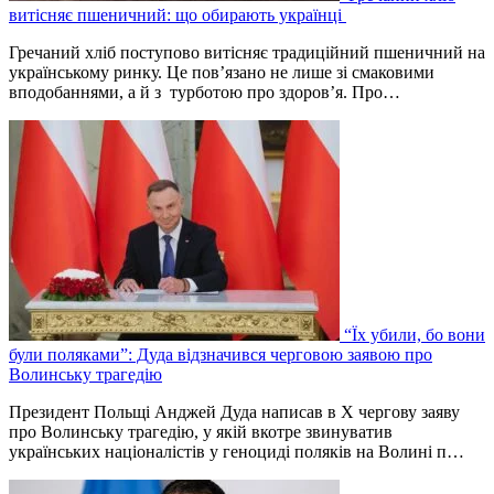
витісняє пшеничний: що обирають українці
Гречаний хліб поступово витісняє традиційний пшеничний на
українському ринку. Це пов’язано не лише зі смаковими
вподобаннями, а й з турботою про здоров’я. Про…
“Їх убили, бо вони
були поляками”: Дуда відзначився черговою заявою про
Волинську трагедію
Президент Польщі Анджей Дуда написав в Х чергову заяву
про Волинську трагедію, у якій вкотре звинуватив
українських націоналістів у геноциді поляків на Волині п…