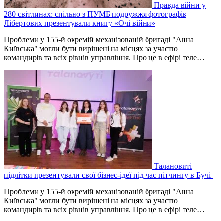
Правда війни у
280 світлинах: спільно з ПУМБ подружжя фотографів
Лібертових презентували книгу «Очі війни»
Проблеми у 155-й окремій механізованій бригаді "Анна
Київська" могли бути вирішені на місцях за участю
командирів та всіх рівнів управління. Про це в ефірі теле…
Талановиті
підлітки презентували свої бізнес-ідеї під час пітчингу в Бучі
Проблеми у 155-й окремій механізованій бригаді "Анна
Київська" могли бути вирішені на місцях за участю
командирів та всіх рівнів управління. Про це в ефірі теле…