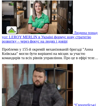
Людина понад
усе: LEROY MERLIN в Україні формує нову стратегію
розвитку – через фокус на людях і довірі
Проблеми у 155-й окремій механізованій бригаді "Анна
Київська" могли бути вирішені на місцях за участю
командирів та всіх рівнів управління. Про це в ефірі теле…
“Європейські