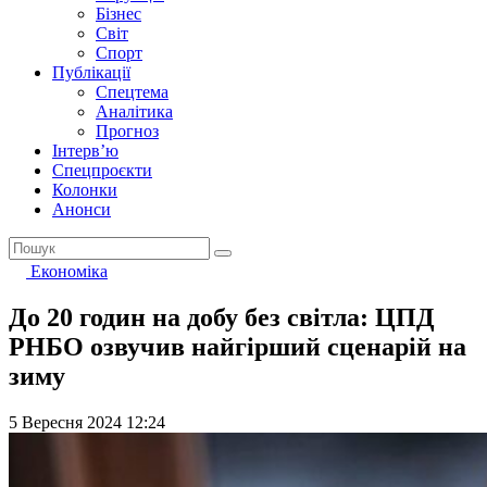
Бізнес
Світ
Спорт
Публікації
Спецтема
Аналітика
Прогноз
Інтерв’ю
Спецпроєкти
Колонки
Анонси
Економіка
До 20 годин на добу без світла: ЦПД
РНБО озвучив найгірший сценарій на
зиму
5 Вересня 2024 12:24