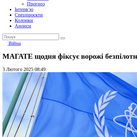
Прогноз
Інтерв’ю
Спецпроєкти
Колонки
Анонси
Війна
МАГАТЕ щодня фіксує ворожі безпілот
3 Лютого 2025 08:49