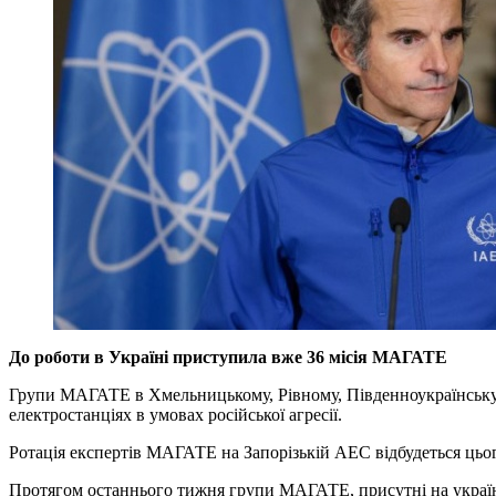
До роботи в Україні приступила вже 36 місія МАГАТЕ
Групи МАГАТЕ в Хмельницькому, Рівному, Південноукраїнськ
електростанціях в умовах російської агресії.
Ротація експертів МАГАТЕ на Запорізькій АЕС відбудеться цьо
Протягом останнього тижня групи МАГАТЕ, присутні на українс