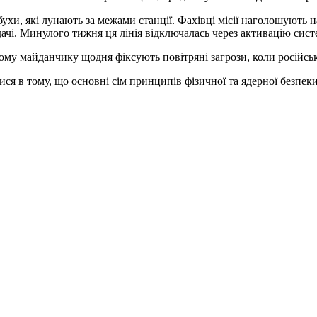
и, які лунають за межами станції. Фахівці місії наголошують н
ачі. Минулого тижня ця лінія відключалась через активацію сист
 майданчику щодня фіксують повітряні загрози, коли російські д
атися в тому, що основні сім принципів фізичної та ядерної бе