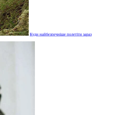
Куди найбезпечніше полетіти зараз