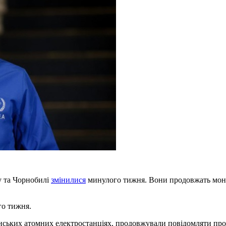
у та Чорнобилі
змінилися
минулого тижня. Вони продовжать моніт
го тижня.
ьких атомних електростанціях, продовжували повідомляти про по