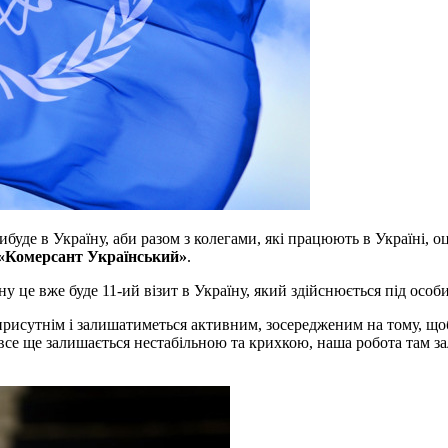
де в Україну, аби разом з колегами, які працюють в Україні, оц
«Комерсант Український»
.
ну це вже буде 11-ий візит в Україну, який здійснюється під осо
исутнім і залишатиметься активним, зосередженим на тому, щоб
все ще залишається нестабільною та крихкою, наша робота там з