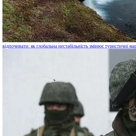
відпочивати: як глобальна нестабільність змінює туристичні м