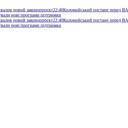
схвалив новий законопроєкт
22:40
Коломойський постане перед ВА
нували нові програми підтримки
схвалив новий законопроєкт
22:40
Коломойський постане перед ВА
нували нові програми підтримки