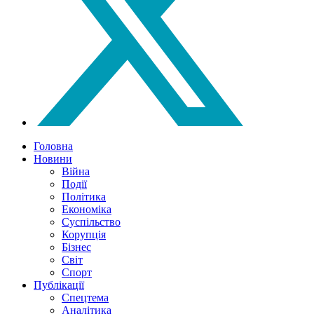
Головна
Новини
Війна
Події
Політика
Економіка
Суспільство
Корупція
Бізнес
Світ
Спорт
Публікації
Спецтема
Аналітика