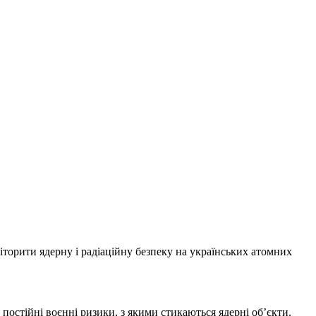
орити ядерну і радіаційну безпеку на українських атомних
стійні воєнні ризики, з якими стикаються ядерні об’єкти.