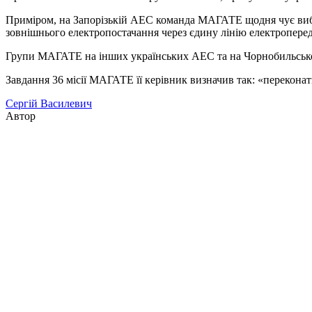
Приміром, на Запорізькій АЕС команда МАГАТЕ щодня чує вибух
зовнішнього електропостачання через єдину лінію електроперед
Групи МАГАТЕ на інших українських АЕС та на Чорнобильському
Завдання 36 місії МАГАТЕ її керівник визначив так: «перекон
Сергій Василевич
Автор