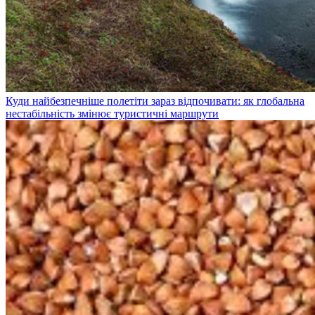
Куди найбезпечніше полетіти зараз відпочивати: як глобальна
нестабільність змінює туристичні маршрути