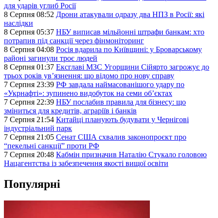
для ударів углиб Росії
8 Серпня 08:52
Дрони атакували одразу два НПЗ в Росії: які
наслідки
8 Серпня 05:37
НБУ виписав мільйонні штрафи банкам: хто
потрапив під санкції через фінмоніторинг
8 Серпня 04:08
Росія вдарила по Київщині: у Броварському
районі загинули троє людей
8 Серпня 01:37
Ексглаві МЗС Угорщини Сійярто загрожує до
трьох років ув’язнення: що відомо про нову справу
7 Серпня 23:39
РФ завдала наймасованішого удару по
«Укрнафті»: зупинено видобуток на семи об’єктах
7 Серпня 22:39
НБУ послабив правила для бізнесу: що
зміниться для кредитів, аграріїв і банків
7 Серпня 21:54
Китайці планують будувати у Чернігові
індустріальний парк
7 Серпня 21:05
Сенат США схвалив законопроєкт про
“пекельні санкції” проти РФ
7 Серпня 20:48
Кабмін призначив Наталію Стукало головою
Нацагентства із забезпечення якості вищої освіти
Популярні