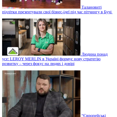
Талановиті
підлітки презентували свої бізнес-ідеї під час пітчингу в Бучі
Людина понад
усе: LEROY MERLIN в Україні формує нову стратегію
розвитку – через фокус на людях і довірі
“Європейські