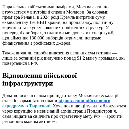
Паралельно з військовими намірами, Москва активно
втручається у внутрішні справи Молдови. За словами
прем’єра Речана, в 2024 році Кремль витратив суму,
еквівалентну 1% ВВП країни, на пропаганду, політичну
корупцію та скупку лояльних політичних структур. У
попередніх виборах, за даними молдовських спецслужб,
щонайменше 130 000 виборців отримали непряме
фінансування з російських джерел.
Також виявили спроби вивезення великих сум готівки —
лише за останній рік вилучено понад $1,2 млн у громадян, які
поверталися з РФ.
Відновлення військової
інфраструктури
Додатковим сигналом про підготовку Москви до ескалації
стала інформація про плани
відновлення військового
аеродрому в Тирасполі
. Хоча поки що ці зусилля блокуються
через корупцію в невизнаній адміністрації Придністров’я,
сама ініціатива свідчить про стратегічну мету РФ — зробити
регіон військовим активом.