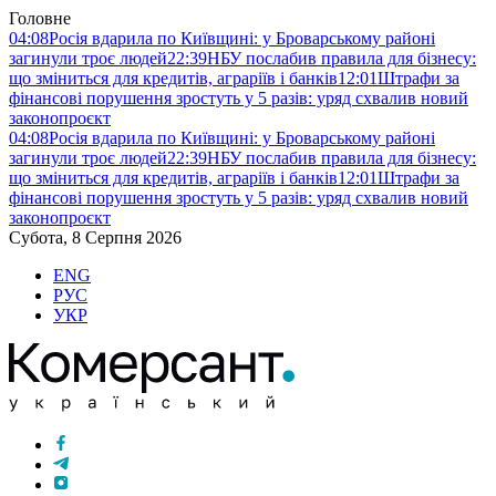
Головне
04:08
Росія вдарила по Київщині: у Броварському районі
загинули троє людей
22:39
НБУ послабив правила для бізнесу:
що зміниться для кредитів, аграріїв і банків
12:01
Штрафи за
фінансові порушення зростуть у 5 разів: уряд схвалив новий
законопроєкт
04:08
Росія вдарила по Київщині: у Броварському районі
загинули троє людей
22:39
НБУ послабив правила для бізнесу:
що зміниться для кредитів, аграріїв і банків
12:01
Штрафи за
фінансові порушення зростуть у 5 разів: уряд схвалив новий
законопроєкт
Субота, 8 Серпня 2026
ENG
РУС
УКР