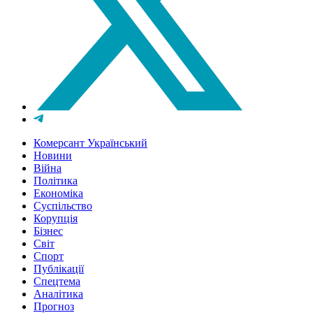
Комерсант Український
Новини
Війна
Політика
Економіка
Суспільство
Корупція
Бізнес
Світ
Спорт
Публікації
Спецтема
Аналітика
Прогноз