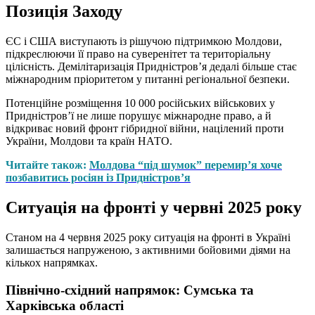
Позиція Заходу
ЄС і США виступають із рішучою підтримкою Молдови,
підкреслюючи її право на суверенітет та територіальну
цілісність. Демілітаризація Придністров’я дедалі більше стає
міжнародним пріоритетом у питанні регіональної безпеки.
Потенційне розміщення 10 000 російських військових у
Придністров’ї не лише порушує міжнародне право, а й
відкриває новий фронт гібридної війни, націлений проти
України, Молдови та країн НАТО.
Читайте також:
Молдова “під шумок” перемир’я хоче
позбавитись росіян із Придністров’я
Ситуація на фронті у червні 2025 року
Станом на 4 червня 2025 року ситуація на фронті в Україні
залишається напруженою, з активними бойовими діями на
кількох напрямках.
Північно-східний напрямок: Сумська та
Харківська області