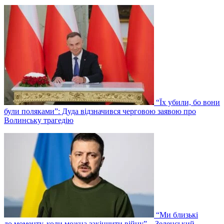
“Їх убили, бо вони
були поляками”: Дуда відзначився черговою заявою про
Волинську трагедію
“Ми близькі
до моменту, коли можна закінчити війну” – Зеленський