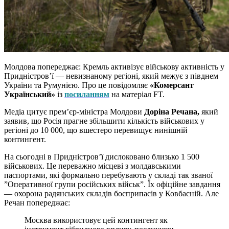
Молдова попереджає: Кремль активізує військову активність у
Придністров’ї — невизнаному регіоні, який межує з півднем
України та Румунією. Про це повідомляє
«Комерсант
Український»
із
посиланням
на матеріал FT.
Медіа цитує прем’єр-міністра Молдови
Доріна Речана,
який
заявив, що Росія прагне збільшити кількість військових у
регіоні до 10 000, що вшестеро перевищує нинішній
контингент.
На сьогодні в Придністров’ї дислоковано близько 1 500
військових. Це переважно місцеві з молдавськими
паспортами, які формально перебувають у складі так званої
”Оперативної групи російських військ”. Їх офіційне завдання
— охорона радянських складів боєприпасів у Ковбасній. Але
Речан попереджає:
Москва використовує цей контингент як