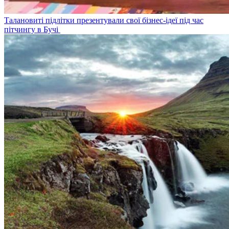
Талановиті підлітки презентували свої бізнес-ідеї під час
пітчингу в Бучі