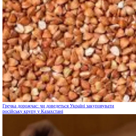
Гречка дорожчає: чи доведеться Україні закуповувати
російську крупу у Казахстані