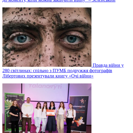
Правда війни у
280 світлинах: спільно з ПУМБ подружжя фотографів
Лібертових презентували книгу «Очі війни»