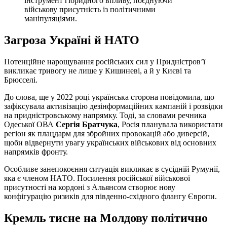
інструмент гібридного впливу, поєднуючи
військову присутність із політичними
маніпуляціями.
Загроза Україні й НАТО
Потенційне нарощування російських сил у Придністров’ї
викликає тривогу не лише у Кишиневі, а й у Києві та
Брюсселі.
До слова, ще у 2022 році українська сторона повідомила, що
зафіксувала активізацію дезінформаційних кампаній і розвідки
на придністровському напрямку. Тоді, за словами речника
Одеської ОВА
Сергія Братчука
, Росія планувала використати
регіон як плацдарм для збройних провокацій або диверсій,
щоби відвернути увагу українських військових від основних
напрямків фронту.
Особливе занепокоєння ситуація викликає в сусідній Румунії,
яка є членом НАТО. Посилення російської військової
присутності на кордоні з Альянсом створює нову
конфігурацію ризиків для південно-східного флангу Європи.
Кремль тисне на Молдову політично