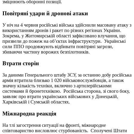
зміцнюють оборонні позиції.
Повітряні удари й дронові атаки
У ніч на 4 червня російські війська здійснили масовану атаку з
використанням дронів і ракет по різних регіонах України.
Зокрема, у Житомирській області зафіксовано влучання, що
призвели до пожеж на об’єктах інфраструктури. Українські
сили ППО продовжують відбивати повітряні загрози,
збиваючи частину ворожих безпілотників.
Втрати сторін
За даними Генерального штабу ЗСУ, за останню добу російська
армія втратила близько 1 020 військовослужбовців, а також
значну кількість техніки, включно з артилерійськими
системами й бронетехнікою. Російська сторона, зі свого боку,
заявляє про втрати українських військових у Донецькій,
Харківській і Сумській областях.
Міжнародна реакція
На тлі загострення ситуації на фронті, міжнародне
співтовариство висловлює стурбованість. Сполучені Штати