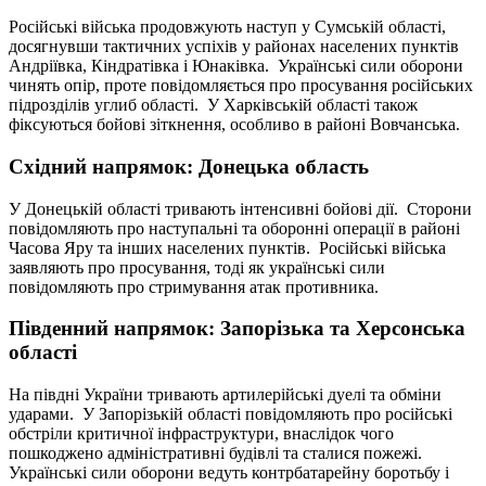
Російські війська продовжують наступ у Сумській області,
досягнувши тактичних успіхів у районах населених пунктів
Андріївка, Кіндратівка і Юнаківка. Українські сили оборони
чинять опір, проте повідомляється про просування російських
підрозділів углиб області. У Харківській області також
фіксуються бойові зіткнення, особливо в районі Вовчанська.
Східний напрямок: Донецька область
У Донецькій області тривають інтенсивні бойові дії. Сторони
повідомляють про наступальні та оборонні операції в районі
Часова Яру та інших населених пунктів. Російські війська
заявляють про просування, тоді як українські сили
повідомляють про стримування атак противника.
Південний напрямок: Запорізька та Херсонська
області
На півдні України тривають артилерійські дуелі та обміни
ударами. У Запорізькій області повідомляють про російські
обстріли критичної інфраструктури, внаслідок чого
пошкоджено адміністративні будівлі та сталися пожежі.
Українські сили оборони ведуть контрбатарейну боротьбу і