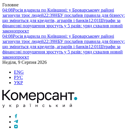
Головне
04:08
Росія вдарила по Київщині: у Броварському районі
загинули троє людей
22:39
НБУ послабив правила для бізнесу:
що зміниться для кредитів, аграріїв і банків
12:01
Штрафи за
фінансові порушення зростуть у 5 разів: уряд схвалив новий
законопроєкт
04:08
Росія вдарила по Київщині: у Броварському районі
загинули троє людей
22:39
НБУ послабив правила для бізнесу:
що зміниться для кредитів, аграріїв і банків
12:01
Штрафи за
фінансові порушення зростуть у 5 разів: уряд схвалив новий
законопроєкт
Неділя, 9 Серпня 2026
ENG
РУС
УКР