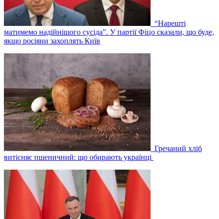
“Нарешті
матимемо надійнішого сусіда”. У партії Фіцо сказали, що буде,
якщо росіяни захоплять Київ
Гречаний хліб
витісняє пшеничний: що обирають українці