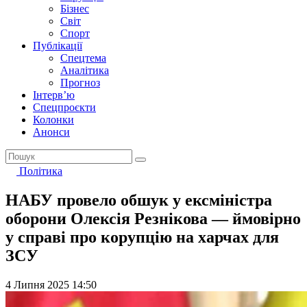
Бізнес
Світ
Спорт
Публікації
Спецтема
Аналітика
Прогноз
Інтерв’ю
Спецпроєкти
Колонки
Анонси
Політика
НАБУ провело обшук у ексміністра
оборони Олексія Резнікова — ймовірно
у справі про корупцію на харчах для
ЗСУ
4 Липня 2025 14:50