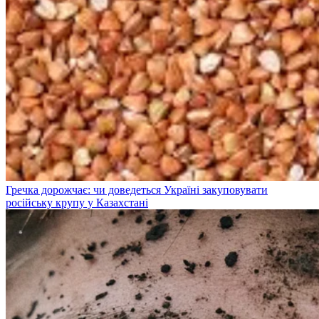
Гречка дорожчає: чи доведеться Україні закуповувати
російську крупу у Казахстані