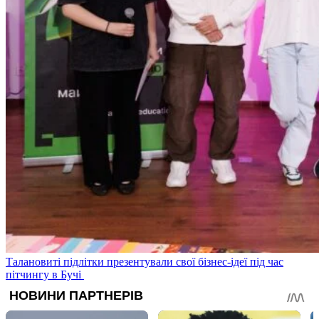
Талановиті підлітки презентували свої бізнес-ідеї під час
пітчингу в Бучі