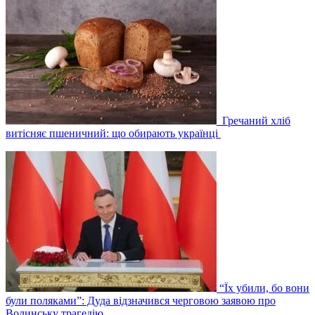
Гречаний хліб
витісняє пшеничний: що обирають українці
“Їх убили, бо вони
були поляками”: Дуда відзначився черговою заявою про
Волинську трагедію