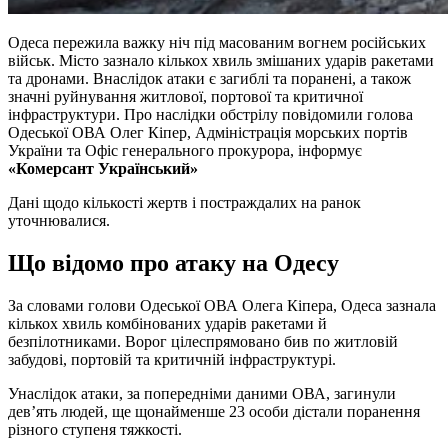
Одеса пережила важку ніч під масованим вогнем російських
військ. Місто зазнало кількох хвиль змішаних ударів ракетами
та дронами. Внаслідок атаки є загиблі та поранені, а також
значні руйнування житлової, портової та критичної
інфраструктури. Про наслідки обстрілу повідомили голова
Одеської ОВА Олег Кіпер, Адміністрація морських портів
України та Офіс генерального прокурора, інформує
«Комерсант Український»
Дані щодо кількості жертв і постраждалих на ранок
уточнювалися.
Що відомо про атаку на Одесу
За словами голови Одеської ОВА Олега Кіпера, Одеса зазнала
кількох хвиль комбінованих ударів ракетами й
безпілотниками. Ворог цілеспрямовано бив по житловій
забудові, портовій та критичній інфраструктурі.
Унаслідок атаки, за попередніми даними ОВА, загинули
дев’ять людей, ще щонайменше 23 особи дістали поранення
різного ступеня тяжкості.