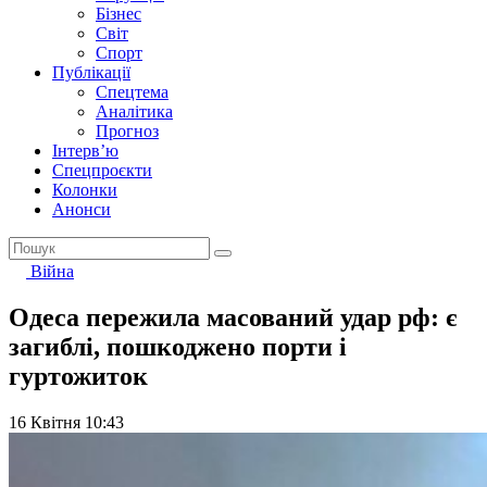
Бізнес
Світ
Спорт
Публікації
Спецтема
Аналітика
Прогноз
Інтерв’ю
Спецпроєкти
Колонки
Анонси
Війна
Одеса пережила масований удар рф: є
загиблі, пошкоджено порти і
гуртожиток
16 Квітня 10:43