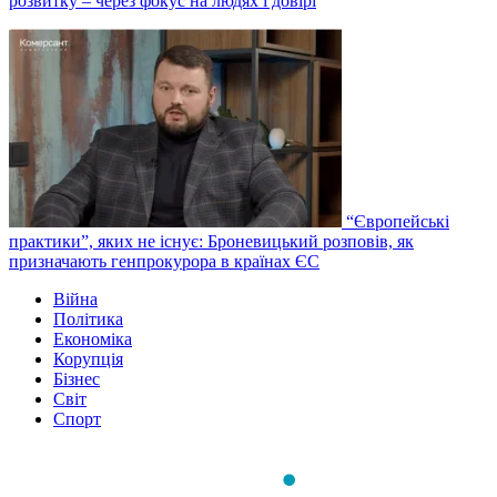
розвитку – через фокус на людях і довірі
“Європейські
практики”, яких не існує: Броневицький розповів, як
призначають генпрокурора в країнах ЄС
Війна
Політика
Економіка
Корупція
Бізнес
Світ
Спорт