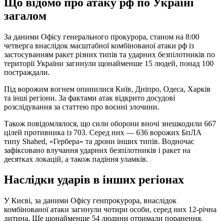
Що відомо про атаку рф по Україні
загалом
За даними Офісу генерального прокурора, станом на 8:00
четверга внаслідок масштабної комбінованої атаки рф із
застосуванням ракет різних типів та ударних безпілотників по
території України загинули щонайменше 15 людей, понад 100
постраждали.
Під ворожим вогнем опинилися Київ, Дніпро, Одеса, Харків
та інші регіони. За фактами атак відкрито досудові
розслідування за статтею про воєнні злочини.
Також повідомлялося, що сили оборони вночі знешкодили 667
цілей противника із 703. Серед них — 636 ворожих БпЛА
типу Shahed, «Гербера» та дрони інших типів. Водночас
зафіксовано влучання ударних безпілотників і ракет на
десятках локацій, а також падіння уламків.
Наслідки ударів в інших регіонах
У Києві, за даними Офісу генпрокурора, внаслідок
комбінованої атаки загинули чотири особи, серед них 12-річна
дитина. Ще щонайменше 54 людини отримали поранення.