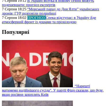
7 Серпня 19:12
В Україні яблука в новому сезоні можуть
подешевшати: прогноз експертів
7 Серпня 18:25
“Морський парад до Дня Ялти” українських
дронів: ГУР розповіли подробиці
7 Серпня 18:02
ПРОГНОЗ
Спека відступає: в Україну йде
атмосферний фронт із дощами та прохолодою
Популярні
“Нарешті
матимемо надійнішого сусіда”. У партії Фіцо сказали, що буде,
якщо росіяни захоплять Київ