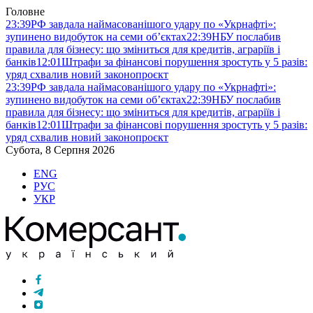
Головне
23:39
РФ завдала наймасованішого удару по «Укрнафті»:
зупинено видобуток на семи об’єктах
22:39
НБУ послабив
правила для бізнесу: що зміниться для кредитів, аграріїв і
банків
12:01
Штрафи за фінансові порушення зростуть у 5 разів:
уряд схвалив новий законопроєкт
23:39
РФ завдала наймасованішого удару по «Укрнафті»:
зупинено видобуток на семи об’єктах
22:39
НБУ послабив
правила для бізнесу: що зміниться для кредитів, аграріїв і
банків
12:01
Штрафи за фінансові порушення зростуть у 5 разів:
уряд схвалив новий законопроєкт
Субота, 8 Серпня 2026
ENG
РУС
УКР