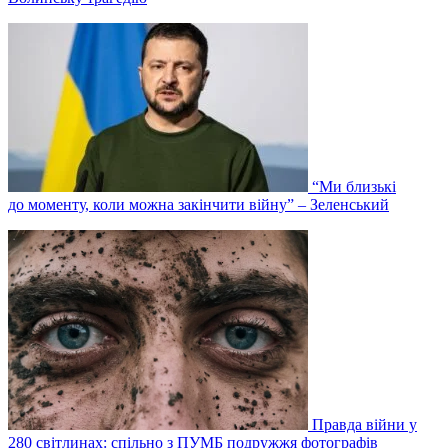
“Ми близькі
до моменту, коли можна закінчити війну” – Зеленський
Правда війни у
280 світлинах: спільно з ПУМБ подружжя фотографів