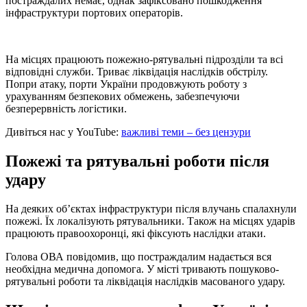
постраждалих немає, однак зафіксовано пошкодження
інфраструктури портових операторів.
На місцях працюють пожежно-рятувальні підрозділи та всі
відповідні служби. Триває ліквідація наслідків обстрілу.
Попри атаку, порти України продовжують роботу з
урахуванням безпекових обмежень, забезпечуючи
безперервність логістики.
Дивіться нас у YouTube:
важливі теми – без цензури
Пожежі та рятувальні роботи після
удару
На деяких об’єктах інфраструктури після влучань спалахнули
пожежі. Їх локалізують рятувальники. Також на місцях ударів
працюють правоохоронці, які фіксують наслідки атаки.
Голова ОВА повідомив, що постраждалим надається вся
необхідна медична допомога. У місті тривають пошуково-
рятувальні роботи та ліквідація наслідків масованого удару.