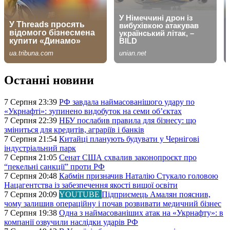
Останні новини
7 Серпня 23:39
РФ завдала наймасованішого удару по
«Укрнафті»: зупинено видобуток на семи об’єктах
7 Серпня 22:39
НБУ послабив правила для бізнесу: що
зміниться для кредитів, аграріїв і банків
7 Серпня 21:54
Китайці планують будувати у Чернігові
індустріальний парк
7 Серпня 21:05
Сенат США схвалив законопроєкт про
“пекельні санкції” проти РФ
7 Серпня 20:48
Кабмін призначив Наталію Стукало головою
Нацагентства із забезпечення якості вищої освіти
7 Серпня 20:09
YOUTUBE
Підприємець Амалян пояснив,
чому залишив операційну і почав розвивати медичний бізнес
7 Серпня 19:38
Одна з наймасованіших атак на «Укрнафту»: в
компанії озвучили наслідки ударів РФ