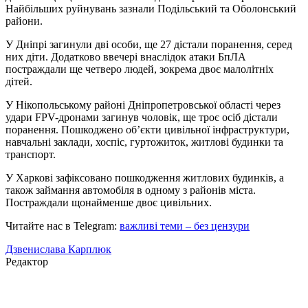
Найбільших руйнувань зазнали Подільський та Оболонський
райони.
У Дніпрі загинули дві особи, ще 27 дістали поранення, серед
них діти. Додатково ввечері внаслідок атаки БпЛА
постраждали ще четверо людей, зокрема двоє малолітніх
дітей.
У Нікопольському районі Дніпропетровської області через
удари FPV-дронами загинув чоловік, ще троє осіб дістали
поранення. Пошкоджено об’єкти цивільної інфраструктури,
навчальні заклади, хоспіс, гуртожиток, житлові будинки та
транспорт.
У Харкові зафіксовано пошкодження житлових будинків, а
також займання автомобіля в одному з районів міста.
Постраждали щонайменше двоє цивільних.
Читайте нас в Telegram:
важливі теми – без цензури
Дзвенислава Карплюк
Редактор