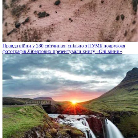
Правда війни у 280 світлинах: спільно з ПУМБ подружжя
фотографів Лібертових презентували книгу «Очі війни»