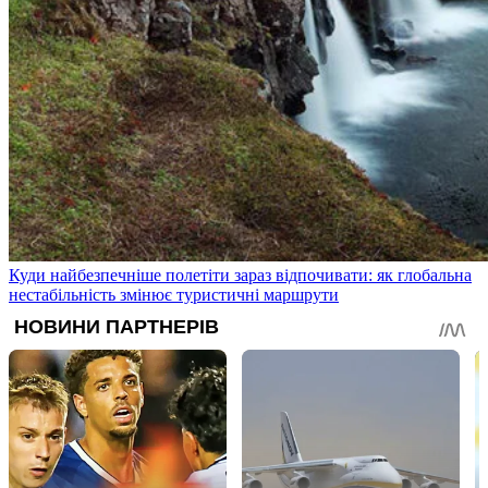
Куди найбезпечніше полетіти зараз відпочивати: як глобальна
нестабільність змінює туристичні маршрути