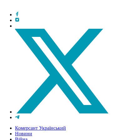
Комерсант Український
Новини
Війна