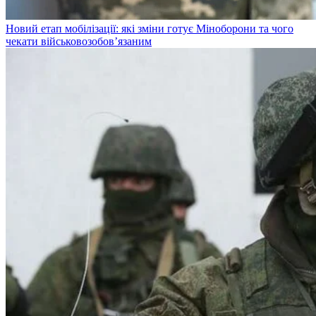
Новий етап мобілізації: які зміни готує Міноборони та чого
чекати військовозобов’язаним