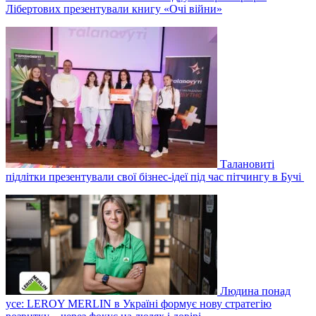
Лібертових презентували книгу «Очі війни»
Талановиті
підлітки презентували свої бізнес-ідеї під час пітчингу в Бучі
Людина понад
усе: LEROY MERLIN в Україні формує нову стратегію