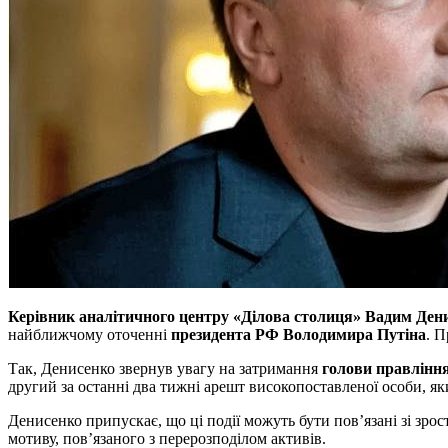
Керівник аналітичного центру «Ділова столиця» Вадим Ден
найближчому оточенні
президента РФ Володимира Путіна
. П
Так, Денисенко звернув увагу на затримання
голови правлінн
другий за останні два тижні арешт високопоставленої особи, яки
Денисенко припускає, що ці події можуть бути пов’язані зі зр
мотиву, пов’язаного з перерозподілом активів.