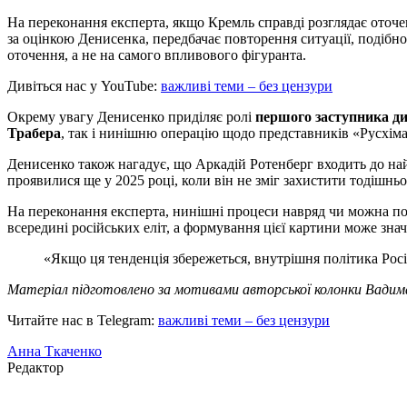
На переконання експерта, якщо Кремль справді розглядає оточе
за оцінкою Денисенка, передбачає повторення ситуації, подібної
оточення, а не на самого впливового фігуранта.
Дивіться нас у YouTube:
важливі теми – без цензури
Окрему увагу Денисенко приділяє ролі
першого заступника д
Трабера
, так і нинішню операцію щодо представників «Русхіма
Денисенко також нагадує, що Аркадій Ротенберг входить до най
проявилися ще у 2025 році, коли він не зміг захистити тодішнь
На переконання експерта, нинішні процеси навряд чи можна п
всередині російських еліт, а формування цієї картини може зн
«Якщо ця тенденція збережеться, внутрішня політика Рос
Матеріал підготовлено за мотивами авторської колонки Вадима
Читайте нас в Telegram:
важливі теми – без цензури
Анна Ткаченко
Редактор