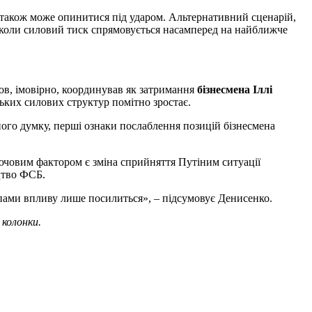
н також може опинитися під ударом. Альтернативний сценарій,
 коли силовий тиск спрямовується насамперед на найближче
ьов, імовірно, координував як затримання
бізнесмена Іллі
ьких силових структур помітно зростає.
ого думку, перші ознаки послаблення позицій бізнесмена
ючовим фактором є зміна сприйняття Путіним ситуації
ицтво ФСБ.
упами впливу лише посилиться», – підсумовує Денисенко.
 колонки.