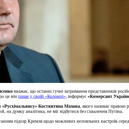
исенко
вважає, що останні гучні затримання представників російс
ро це він
пише у своїй «Колонці»
, інформує
«Комерсант Україн
я «Русхімальянсу» Костянтина Махова
, якого називає правою 
й, на думку аналітика, не міг відбутися без схвалення Путіна.
останням підозр Кремля щодо можливих нелояльних настроїв серед