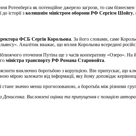
ння Ротенберга як потенційне джерело загрози, то сам бізнесме
 до історії з
колишнім міністром оборони РФ Сергієм Шойгу
,
иректора ФСБ Сергія Корольова
. За його словами, саме Корол
льянсу». Аналітик вважає, що вплив Корольова всередині російс
ближчого оточення Путіна ще з часів кооперативу «Озеро». На й
ого
міністра транспорту РФ Романа Старовойта
.
ояснити виключно боротьбою з корупцією. Він припускає, що кл
ачною мірою залежати від інформації, яку йому доповідає керівн
ії стане значно менш прогнозованою, а боротьба між різними гр
 Денисенка. Висловлені оцінки та припущення є позицією автора