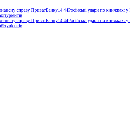
зонансну справу ПриватБанку
14:44
Російські удари по книжках: у
абітурієнтів
зонансну справу ПриватБанку
14:44
Російські удари по книжках: у
абітурієнтів