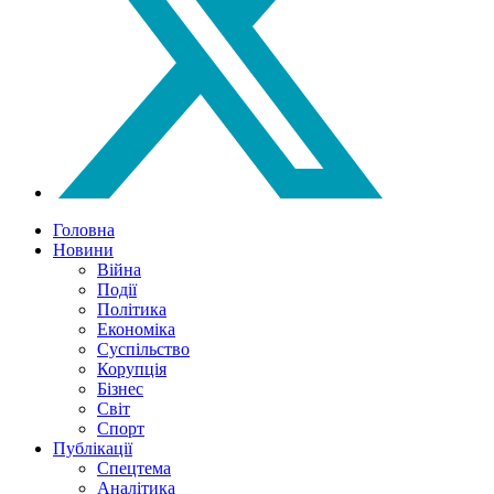
Головна
Новини
Війна
Події
Політика
Економіка
Суспільство
Корупція
Бізнес
Світ
Спорт
Публікації
Спецтема
Аналітика