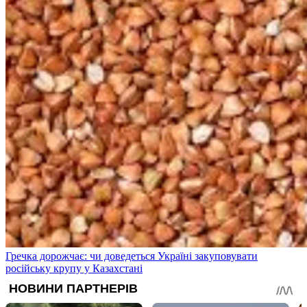
Гречка дорожчає: чи доведеться Україні закуповувати
російську крупу у Казахстані