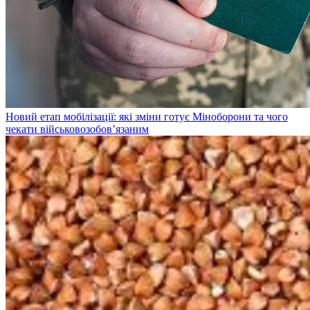
Новий етап мобілізації: які зміни готує Міноборони та чого
чекати військовозобов’язаним