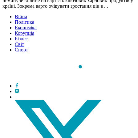
неминуче вплине на вартість ключових харчових продуктів у
країні. Зокрема варто очікувати зростання цін н…
Війна
Політика
Економіка
Корупція
Бізнес
Світ
Спорт