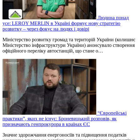
Людина понад
усе: LEROY MERLIN в Україні формує нову стратегію
розвитку – через фокус на людях і довірі
Міністерство розвитку громад та територій України (колишнє
Міністерство інфраструктури України) анонсувало створення
офіційного переліку автостанцій, що стане о…
“Європейські
практики”, яких не існує: Броневицький розповів, як
призначають генпрокурора в країнах ЄС
Значне здорожчання енергоносіїв та підвищення податків