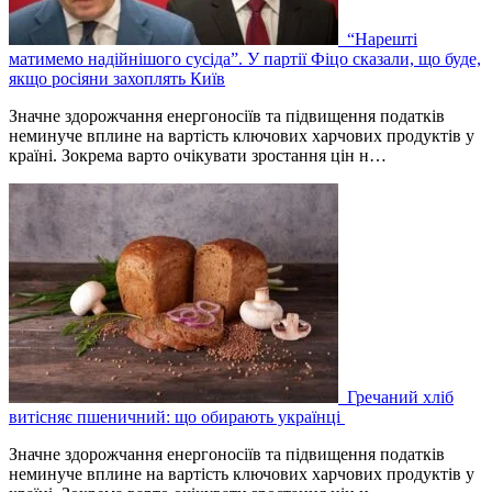
“Нарешті
матимемо надійнішого сусіда”. У партії Фіцо сказали, що буде,
якщо росіяни захоплять Київ
Значне здорожчання енергоносіїв та підвищення податків
неминуче вплине на вартість ключових харчових продуктів у
країні. Зокрема варто очікувати зростання цін н…
Гречаний хліб
витісняє пшеничний: що обирають українці
Значне здорожчання енергоносіїв та підвищення податків
неминуче вплине на вартість ключових харчових продуктів у