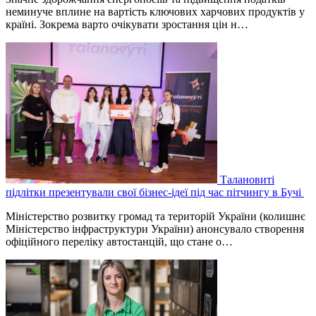
неминуче вплине на вартість ключових харчових продуктів у
країні. Зокрема варто очікувати зростання цін н…
Талановиті
підлітки презентували свої бізнес-ідеї під час пітчингу в Бучі
Міністерство розвитку громад та територій України (колишнє
Міністерство інфраструктури України) анонсувало створення
офіційного переліку автостанцій, що стане о…