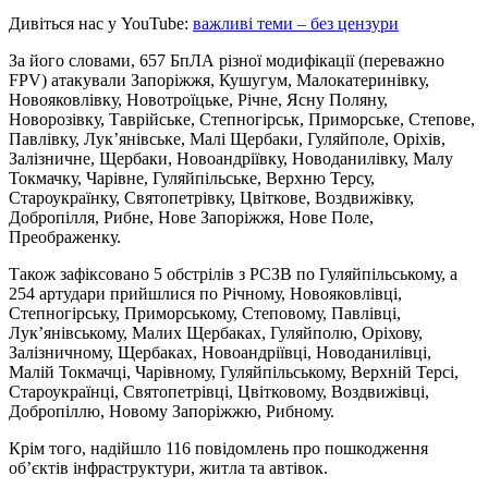
Дивіться нас у YouTube:
важливі теми – без цензури
За його словами, 657 БпЛА різної модифікації (переважно
FPV) атакували Запоріжжя, Кушугум, Малокатеринівку,
Новояковлівку, Новотроїцьке, Річне, Ясну Поляну,
Новорозівку, Таврійське, Степногірськ, Приморське, Степове,
Павлівку, Лук’янівське, Малі Щербаки, Гуляйполе, Оріхів,
Залізничне, Щербаки, Новоандріївку, Новоданилівку, Малу
Токмачку, Чарівне, Гуляйпільське, Верхню Терсу,
Староукраїнку, Святопетрівку, Цвіткове, Воздвижівку,
Добропілля, Рибне, Нове Запоріжжя, Нове Поле,
Преображенку.
Також зафіксовано 5 обстрілів з РСЗВ по Гуляйпільському, а
254 артудари прийшлися по Річному, Новояковлівці,
Степногірську, Приморському, Степовому, Павлівці,
Лук’янівському, Малих Щербаках, Гуляйполю, Оріхову,
Залізничному, Щербаках, Новоандріївці, Новоданилівці,
Малій Токмачці, Чарівному, Гуляйпільському, Верхній Терсі,
Староукраїнці, Святопетрівці, Цвітковому, Воздвижівці,
Добропіллю, Новому Запоріжжю, Рибному.
Крім того, надійшло 116 повідомлень про пошкодження
об’єктів інфраструктури, житла та автівок.