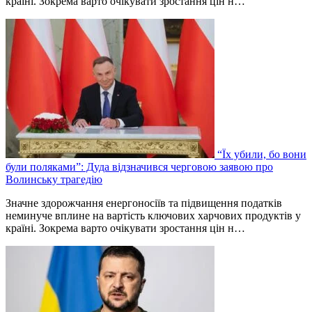
країні. Зокрема варто очікувати зростання цін н…
“Їх убили, бо вони
були поляками”: Дуда відзначився черговою заявою про
Волинську трагедію
Значне здорожчання енергоносіїв та підвищення податків
неминуче вплине на вартість ключових харчових продуктів у
країні. Зокрема варто очікувати зростання цін н…