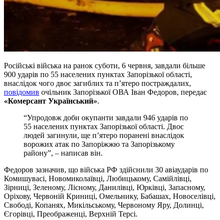
Російські війська на ранок суботи, 6 червня, завдали більше
900 ударів по 55 населених пунктах Запорізької області,
внаслідок чого двоє загиблих та п’ятеро постраждалих,
повідомив
очільник Запорізької ОВА Іван Федоров, передає
«Комерсант Український»
.
“Упродовж доби окупанти завдали 946 ударів по
55 населених пунктах Запорізької області. Двоє
людей загинули, ще п’ятеро поранені внаслідок
ворожих атак по Запоріжжю та Запорізькому
району”, – написав він.
Федоров зазначив, що війська РФ здійснили 30 авіаударів по
Комишувасі, Новомиколаївці, Любицькому, Самійлівці,
Зірниці, Зеленому, Лісному, Данилівці, Юрківці, Запасному,
Оріхову, Червоній Криниці, Омельнику, Бабашах, Новоселівці,
Свободі, Копанях, Микільському, Червоному Яру, Долинці,
Єгорівці, Преображенці, Верхній Терсі.