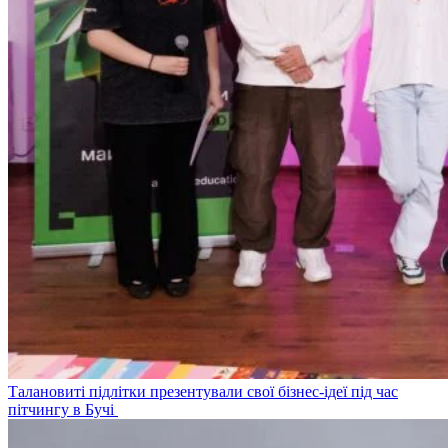
Талановиті підлітки презентували свої бізнес-ідеї під час
пітчингу в Бучі