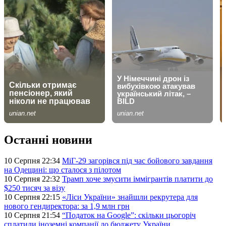
Останні новини
10 Серпня 22:34
МіГ-29 загорівся під час бойового завдання
на Одещині: що сталося з пілотом
10 Серпня 22:32
Трамп хоче змусити іммігрантів платити до
$250 тисяч за візу
10 Серпня 22:15
«Ліси України» знайшли рекрутера для
нового гендиректора: за 1,9 млн грн
10 Серпня 21:54
“Податок на Google”: скільки цьогоріч
сплатили іноземні компанії до бюджету України