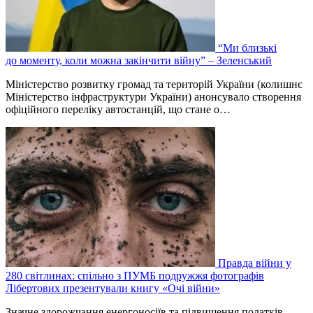
“Ми близькі
до моменту, коли можна закінчити війну” – Зеленський
Міністерство розвитку громад та територій України (колишнє
Міністерство інфраструктури України) анонсувало створення
офіційного переліку автостанцій, що стане о…
Правда війни у
280 світлинах: спільно з ПУМБ подружжя фотографів
Лібертових презентували книгу «Очі війни»
Значне здорожчання енергоносіїв та підвищення податків