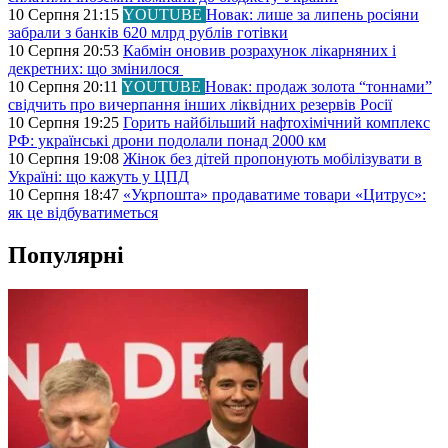
10 Серпня 21:15
YOUTUBE
Новак: лише за липень росіяни
забрали з банків 620 млрд рублів готівки
10 Серпня 20:53
Кабмін оновив розрахунок лікарняних і
декретних: що змінилося
10 Серпня 20:11
YOUTUBE
Новак: продаж золота “тоннами”
свідчить про вичерпання інших ліквідних резервів Росії
10 Серпня 19:25
Горить найбільший нафтохімічний комплекс
РФ: українські дрони подолали понад 2000 км
10 Серпня 19:08
Жінок без дітей пропонують мобілізувати в
Україні: що кажуть у ЦПД
10 Серпня 18:47
«Укрпошта» продаватиме товари «Цитрус»:
як це відбуватиметься
Популярні