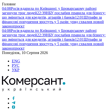
Головне
04:08
Росія вдарила по Київщині: у Броварському районі
загинули троє людей
22:39
НБУ послабив правила для бізнесу:
що зміниться для кредитів, аграріїв і банків
12:01
Штрафи за
фінансові порушення зростуть у 5 разів: уряд схвалив новий
законопроєкт
04:08
Росія вдарила по Київщині: у Броварському районі
загинули троє людей
22:39
НБУ послабив правила для бізнесу:
що зміниться для кредитів, аграріїв і банків
12:01
Штрафи за
фінансові порушення зростуть у 5 разів: уряд схвалив новий
законопроєкт
Понеділок, 10 Серпня 2026
ENG
РУС
УКР