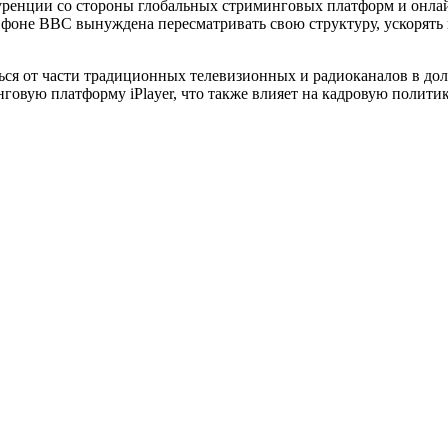
ренции со стороны глобальных стриминговых платформ и онлайн
м фоне BBC вынуждена пересматривать свою структуру, ускорят
ться от части традиционных телевизионных и радиоканалов в до
овую платформу iPlayer, что также влияет на кадровую полити