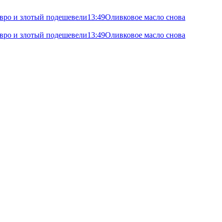
 евро и злотый подешевели
13:49
Оливковое масло снова
 евро и злотый подешевели
13:49
Оливковое масло снова