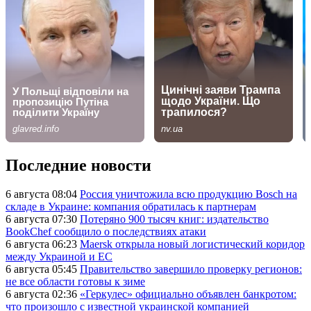
Последние новости
6 августа 08:04
Россия уничтожила всю продукцию Bosch на
складе в Украине: компания обратилась к партнерам
6 августа 07:30
Потеряно 900 тысяч книг: издательство
BookChef сообщило о последствиях атаки
6 августа 06:23
Maersk открыла новый логистический коридор
между Украиной и ЕС
6 августа 05:45
Правительство завершило проверку регионов:
не все области готовы к зиме
6 августа 02:36
«Геркулес» официально объявлен банкротом:
что произошло с известной украинской компанией