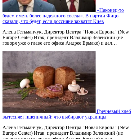
«Наконец-то
будем иметь более надежного соседа». В партии Фицо
сказали, что будет, если россияне захватят Киев
Алена Гетьманчук, Директор Центра "Новая Европа" (New
Europe Center) Итак, президент Владимир Зеленский (не
говоря уже о главе его офиса Андрее Ермаке) и дал…
Гречневый хлеб
вытесняет пшеничный: что выбирают украинцы
Алена Гетьманчук, Директор Центра "Новая Европа" (New
Europe Center) Итак, президент Владимир Зеленский (не
говоря уже о главе его офиса Андрее Ермаке) и дал…