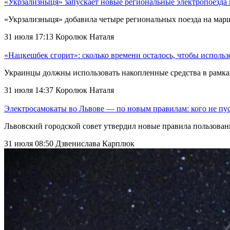
«Укрзализныця» запускает новые региональные электропоезда 
«Укрзализныця» добавила четыре региональных поезда на мар
31 июля 17:13
Королюк Наталя
«Нацкешбек сгорит»: сколько времени осталось, чтобы использ
Украинцы должны использовать накопленные средства в рамк
31 июля 14:37
Королюк Наталя
Электросамокаты во Львове — по новым правилам: кого не пуст
Львовский городской совет утвердил новые правила пользован
31 июля 08:50
Дзвенислава Карплюк