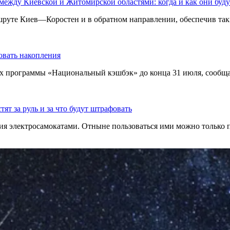
между Киевской и Житомирской областями: когда и как они буду
шруте Киев—Коростен и в обратном направлении, обеспечив так
овать накопления
ах программы «Национальный кэшбэк» до конца 31 июля, сооб
ят за руль и за что будут штрафовать
ия электросамокатами. Отныне пользоваться ими можно только 