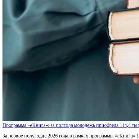
Программа «еКнига»: за полгода молодежь приобрела 114,4 тыс
За первое полугодие 2026 года в рамках программы «еКнига» 