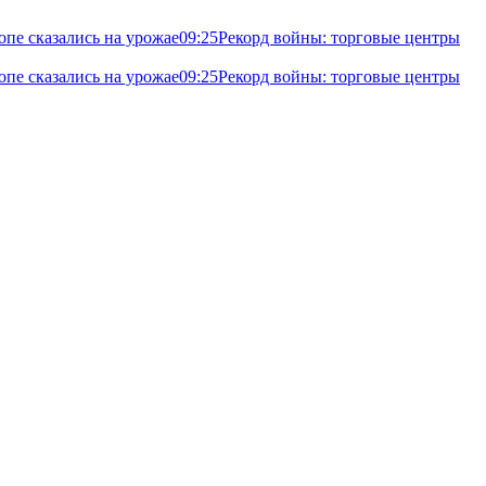
опе сказались на урожае
09:25
Рекорд войны: торговые центры
опе сказались на урожае
09:25
Рекорд войны: торговые центры