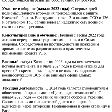
сосредоточился на развитии собственных IT-проектов.
Участие в обороне (начало 2022 года)
: С первых дней
полномасштабного вторжения присоединился к защите
Киевской области. В сотрудничестве с 3-м полком ССО и 136-
м батальоном ТрО организовывал надежную сеть военной
связи на севере региона.
Консультирование и обучение:
Начиная с весны 2022 года,
активно передает опыт украинским военным и Силам
обороны. Сосредоточен на противодействии вражеским
дронам, анализе их радиосигналов и практическом
применении средств РЭБ.
Военный статус: Хотя
летом 2023 года на нем замечали
погоны лейтенанта, в начале 2024 года в комментариях для
прессы Бескрестнов заявлял, что не является кадровым
военнослужащим ВСУ и не занимает официальных
должностей.
Текущая деятельность:
С 2024 года является руководителем
общественной организации «Центр радиотехнологий». С
января 2025 года — советник министра обороны Украины.
Своими знаниями и аналитикой делится с широкой
аудиторией через авторский Telegram-канал и свою страницу в
Facebook.