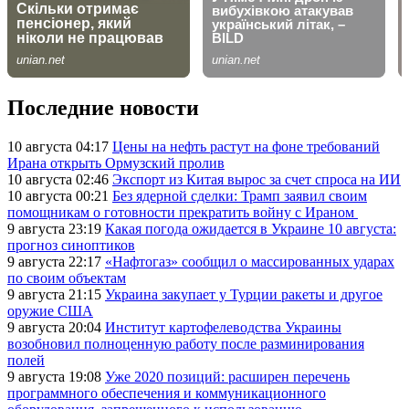
Последние новости
10 августа 04:17
Цены на нефть растут на фоне требований
Ирана открыть Ормузский пролив
10 августа 02:46
Экспорт из Китая вырос за счет спроса на ИИ
10 августа 00:21
Без ядерной сделки: Трамп заявил своим
помощникам о готовности прекратить войну с Ираном
9 августа 23:19
Какая погода ожидается в Украине 10 августа:
прогноз синоптиков
9 августа 22:17
«Нафтогаз» сообщил о массированных ударах
по своим объектам
9 августа 21:15
Украина закупает у Турции ракеты и другое
оружие США
9 августа 20:04
Институт картофелеводства Украины
возобновил полноценную работу после разминирования
полей
9 августа 19:08
Уже 2020 позиций: расширен перечень
программного обеспечения и коммуникационного