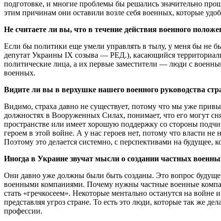
подготовке, и многие проблемы бы решались значительно проще
этим причинам они оставили возле себя военных, которые удо
Не считаете ли вы, что в течение действия военного поло
Если бы политики еще умели управлять в тылу, у меня бы не б
депутат Украины IX созыва — РЕД.), касающийся территориаль
политические лица, а их первые заместители — люди с военны
военных.
Видите ли вы в верхушке нашего военного руководства стра
Видимо, страха давно не существует, потому что мы уже привы
должностях в Вооруженных Силах, понимает, что его могут сня
пространстве или имеет хорошую поддержку со стороны подчине
героем в этой войне. А у нас героев нет, потому что власти н
Поэтому это делается системно, с перспективами на будущее, 
Иногда в Украине звучат мысли о создании частных военных
Они давно уже должны были быть созданы. Это вопрос будущей
военными компаниями. Почему нужны частные военные компании
стать «гречкосеем». Некоторые ментально останутся на войне и
представляя угроз стране. То есть это люди, которые так же д
профессии.