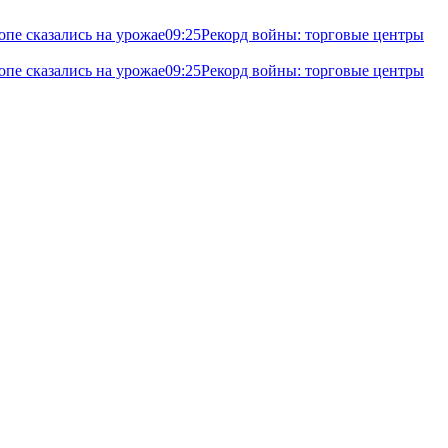
опе сказались на урожае
09:25
Рекорд войны: торговые центры
опе сказались на урожае
09:25
Рекорд войны: торговые центры