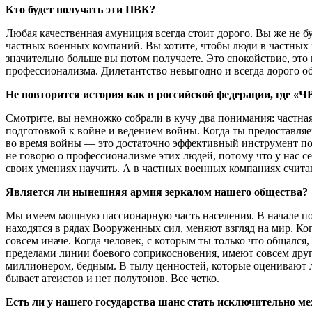
Кто будет получать эти ПВК?
Любая качественная амуниция всегда стоит дорого. Вы же не б
частных военных компаний. Вы хотите, чтобы люди в частных 
значительно больше вы потом получаете. Это спокойствие, это 
профессионализма. Дилетантство невыгодно и всегда дорого об
Не повторится история как в российской федерации, где «
Смотрите, вы немножко собрали в кучу два понимания: частная
подготовкой к войне и ведением войны. Когда ты предоставля
во время войны — это достаточно эффективный инструмент по 
не говорю о профессионализме этих людей, потому что у нас с
своих умениях научить. А в частных военных компаниях считаю
Является ли нынешняя армия зеркалом нашего общества?
Мы имеем мощную пассионарную часть населения. В начале пол
находятся в рядах Вооруженных сил, меняют взгляд на мир. К
совсем иначе. Когда человек, с которым ты только что общался
пределами линии боевого соприкосновения, имеют совсем друго
миллионером, бедным. В тылу ценностей, которые оценивают лю
бывает атеистов и нет полутонов. Все четко.
Есть ли у нашего государства шанс стать исключительно м