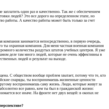
 заплатить один раз и качественно. Так же с обеспечением
товки людей? Это все дорого на определенном этапе, но
во работы. А качество работы может быть только за счет
я компания занимается непосредственно, в первую очередь,
то ты охранная компания. Для меня частная военная компания
громного количества раздутых штатов учебных центров. Я уже
самом деле там много людей, которые не очень эффективны в
ственных людей и результат на выходе.
на. С обществом вообще проблем хватает, потому что те, кто
ерийские снаряды, ты воспринимаешь жизненные ценности
о-другому воспринимаешь саму жизнь. Люди, которые живут за
абсолютно все равно, кем ты был в гражданской жизни:
мается все иначе. На фронте нет двух вещей: в окопах не
 перспективе?