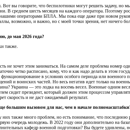
м. Вот вы говорите, что беспилотники могут решить задачу, но 
ни. В среднем шесть месяцев на каждого оператора. Поэтому ро
 за нашими операторами БПЛА. Мы пока еще даже при новом рук
ллы, возможно, и важно, но с моей точки зрения, нет ничего бо
ю, до мая 2026 года?
ки также.
сть не хочет этим заниматься. На самом деле проблема номер од
очно четко расписано, кому, что и как надо делать в этом госуд
 функционирование в условиях особого периода или военного п
дений и воинских частей. Но весь негатив идет только на военн
аина? Украина — это лодка на восемь весел. Военные одним весл
рулем сидит президент, который должен этим процессом управлять
ерет скорость и не даст ожидаемый результат.
 еще большим вызовом для нас, чем в начале полномасштабки
я у них также много проблем, но есть понимание, что последнюю
ервую очередь молодежь. В 2022 году они дополнительно на ба
нительных кафедр военной подготовки? Вы будете удивлены, но