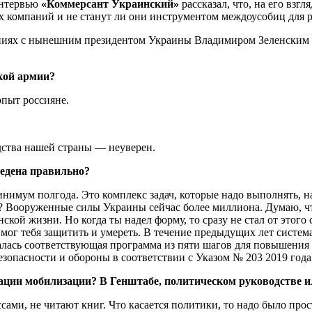
интервью
«Коммерсант Украинский»
рассказал, что, на его взг
х компаний и не станут ли они инструментом междоусобиц для р
ниях с нынешним президентом Украины Владимиром Зеленским и
кой армии?
опыт россияне.
одства нашей страны — неуверен.
ведена правильно?
нимум полгода. Это комплекс задач, которые надо выполнять, н
Вооруженные силы Украины сейчас более миллиона. Думаю, что 
кой жизни. Но когда ты надел форму, то сразу не стал от этог
ь мог тебя защитить и умереть. В течение предыдущих лет систе
галась соответствующая программа из пяти шагов для повышения
езопасности и обороны в соответствии с Указом № 203 2019 года
зации мобилизации? В Генштабе, политическом руководстве 
ами, не читают книг. Что касается политики, то надо было про