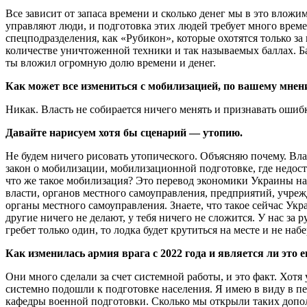
Все зависит от запаса времени и сколько денег мы в это вложи
управляют люди, и подготовка этих людей требует много време
спецподразделения, как «Рубикон», которые охотятся только
количестве уничтоженной техники и так называемых баллах. Ба
ты вложил огромную долю времени и денег.
Как может все измениться с мобилизацией, по вашему мнени
Никак. Власть не собирается ничего менять и признавать ошиб
Давайте нарисуем хотя бы сценарий — утопию.
Не будем ничего рисовать утопического. Объясняю почему. Вла
закон о мобилизации, мобилизационной подготовке, где недостат
что же такое мобилизация? Это перевод экономики Украины на
власти, органов местного самоуправления, предприятий, учреж
органы местного самоуправления. Знаете, что такое сейчас Укр
другие ничего не делают, у тебя ничего не сложится. У нас за 
гребет только один, то лодка будет крутиться на месте и не наб
Как изменилась армия врага с 2022 года и является ли это
Они много сделали за счет системной работы, и это факт. Хот
системно подошли к подготовке населения. Я имею в виду в п
кафедры военной подготовки. Сколько мы открыли таких допол