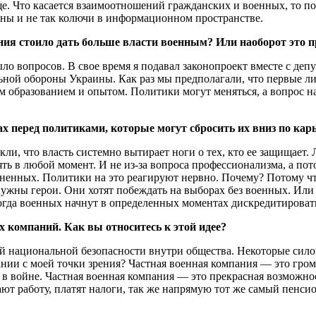
. Что касается взаимоотношений гражданских и военных, то пол
бны и не так колючи в информационном пространстве.
жения стоило дать больше власти военным? Или наоборот это
ыло вопросов. В свое время я подавал законопроект вместе с д
ной обороны Украины. Как раз мы предполагали, что первые лиц
м образованием и опытом. Политики могут меняться, а вопрос 
х перед политиками, которые могут сбросить их вниз по карь
кли, что власть системно вытирает ноги о тех, кто ее защищает
ть в любой момент. И не из-за вопроса профессионализма, а по
нных. Политики на это реагируют нервно. Почему? Потому что к
е нужны герои. Они хотят побеждать на выборах без военных. Ил
когда военных начнут в определенных моментах дискредитироват
 компаний. Как вы относитесь к этой идее?
 национальной безопасности внутри общества. Некоторые силов
 с моей точки зрения? Частная военная компания — это громоот
 в войне. Частная военная компания — это прекрасная возможнос
елают работу, платят налоги, так же напрямую тот же самый пенс