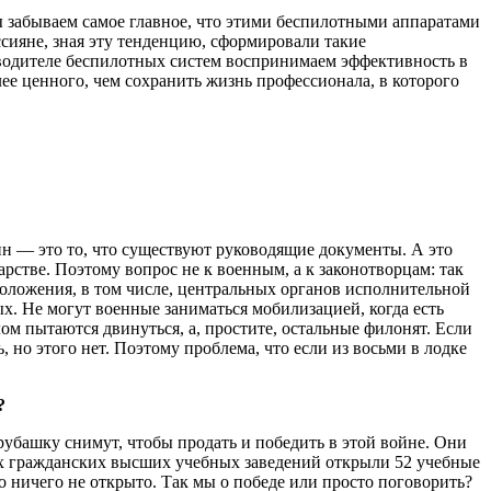
мы забываем самое главное, что этими беспилотными аппаратами
ссияне, зная эту тенденцию, сформировали такие
оводителе беспилотных систем воспринимаем эффективность в
лее ценного, чем сохранить жизнь профессионала, в которого
ин — это то, что существуют руководящие документы. А это
арстве. Поэтому вопрос не к военным, а к законотворцам: так
оложения, в том числе, центральных органов исполнительной
ых. Не могут военные заниматься мобилизацией, когда есть
ом пытаются двинуться, а, простите, остальные филонят. Если
, но этого нет. Поэтому проблема, что если из восьми в лодке
?
 рубашку снимут, чтобы продать и победить в этой войне. Они
зах гражданских высших учебных заведений открыли 52 учебные
 ничего не открыто. Так мы о победе или просто поговорить?