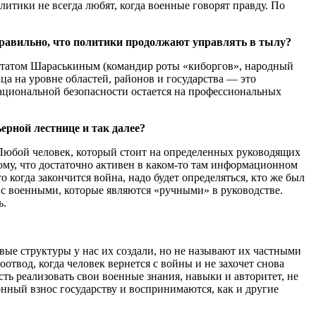
итики не всегда любят, когда военные говорят правду. По
 правильно, что политики продолжают управлять в тылу?
епутатом Шараськиным (командир роты «киборгов», народный
а на уровне областей, районов и государства — это
национальной безопасности остается на профессиональных
ерной лестнице и так далее?
. Любой человек, который стоит на определенных руководящих
тому, что достаточно активен в каком-то там информационном
огда закончится война, надо будет определяться, кто же был
и с военными, которые являются «ручными» в руководстве.
ь.
ые структуры у нас их создали, но не называют их частными
вод, когда человек вернется с войны и не захочет снова
ть реализовать свои военные знания, навыки и авторитет, не
ионный взнос государству и воспринимаются, как и другие