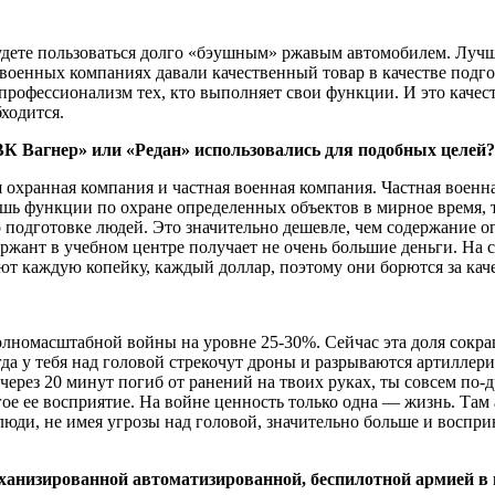
удете пользоваться долго «бэушным» ржавым автомобилем. Лучше
военных компаниях давали качественный товар в качестве подго
профессионализм тех, кто выполняет свои функции. И это качест
ходится.
ЧВК Вагнер» или «Редан» использовались для подобных целей?
 охранная компания и частная военная компания. Частная военна
ешь функции по охране определенных объектов в мирное время, 
подготовке людей. Это значительно дешевле, чем содержание о
ержант в учебном центре получает не очень большие деньги. На 
т каждую копейку, каждый доллар, поэтому они борются за каче
номасштабной войны на уровне 25-30%. Сейчас эта доля сокраще
огда у тебя над головой стрекочут дроны и разрываются артилл
, через 20 минут погиб от ранений на твоих руках, ты совсем п
е ее восприятие. На войне ценность только одна — жизнь. Там 
ди, не имея угрозы над головой, значительно больше и восприни
еханизированной автоматизированной, беспилотной армией в