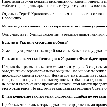
Известный своими резкими заявлениями опальный генерал в 
мобилизацию в ряды армии, есть ли будущее у частных военны
Отдельно Сергей Кривонос остановился на непростых отноше
Порошенко.
Можете одним словом охарактеризовать состояние украинс
Она существует. Учимся скорее мы, а реализовывают знания и 
Есть ли в Украине стратегия победы?
У меня и у определенных людей она есть. Есть ли она у руков
Есть ли шанс, что мобилизация в Украине сейчас будет про
Нет, так быстро мы не сможем сломить ситуацию. В среднем ми
объединенной территориальной общины. Что мы имеем сейчас? 
профессиональным военным. Девять других пришли из гражданс
говорили, что корми воина тысячу дней, чтобы он за один ден
не было и имеем сейчас проблему. Кстати, этой власти предла
этого отказались. Не захотели реализовывать решение Совета б
В чем конкретно заключается системная ошибка по органи
Проблема, что люди, которые руководят определенными процесс