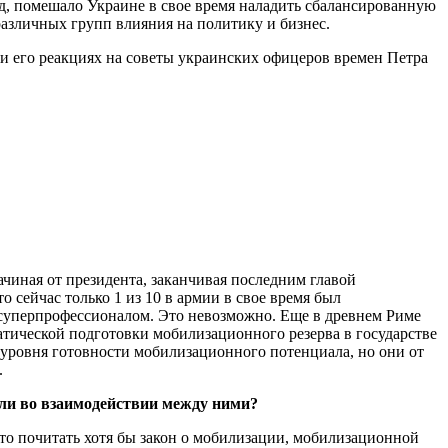
ляд, помешало Украине в свое время наладить сбалансированную
азличных групп влияния на политику и бизнес.
 его реакциях на советы украинских офицеров времен Петра
ачиная от президента, заканчивая последним главой
сейчас только 1 из 10 в армии в свое время был
о суперпрофессионалом. Это невозможно. Еще в древнем Риме
матической подготовки мобилизационного резерва в государстве
 уровня готовности мобилизационного потенциала, но они от
.
или во взаимодействии между ними?
сто почитать хотя бы закон о мобилизации, мобилизационной