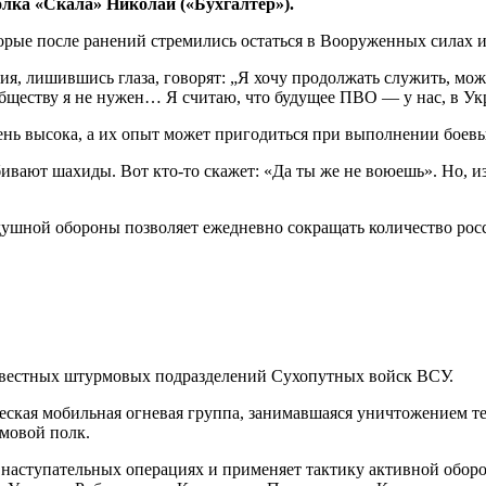
лка «Скала» Николай («Бухгалтер»).
торые после ранений стремились остаться в Вооруженных силах
ия, лишившись глаза, говорят: „Я хочу продолжать служить, мож
то обществу я не нужен… Я считаю, что будущее ПВО — у нас, в 
ень высока, а их опыт может пригодиться при выполнении боевы
бивают шахиды. Вот кто-то скажет: «Да ты же не воюешь». Но, 
душной обороны позволяет ежедневно сокращать количество рос
звестных штурмовых подразделений Сухопутных войск ВСУ.
еская мобильная огневая группа, занимавшаяся уничтожением т
рмовой полк.
наступательных операциях и применяет тактику активной оборо