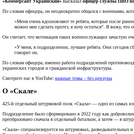
«Коммерсант Украинский»
высказал
офицер службы ПВО по
По словам офицера, он неоднократно общался с военными, ко
«Меня очень вдохновляют те ребята, которые после ранен
можно мне сделать протез, я хочу остаться“. Я вижу, ч
Он считает, что мотивация таких военнослужащих зачастую оч
«У меня, в подразделении, лучшие ребята. Они сегодня с
говорит он.
По словам офицера, именно работа подразделений противовоз
украинских городов и гражданской инфраструктуры.
Смотрите нас в YouTube:
важные темы – без цензуры
О «Скале»
425-й отдельный штурмовой полк «Скала» — одно из самых и
Подразделение было сформировано в 2022 году как добровольч
преобразовано сначала в отдельный батальон, а затем — в шту
«Скала» специализируется на штурмовых, разведывательных и 