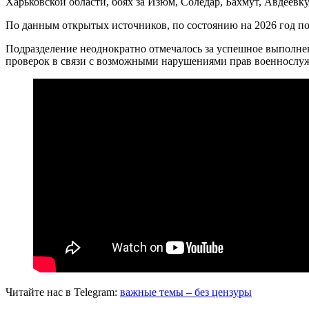
Харьковской области, боях за Изюм, Соледар, Бахмут, Авдеевк
По данным открытых источников, по состоянию на 2026 год п
Подразделение неоднократно отмечалось за успешное выполнен
проверок в связи с возможными нарушениями прав военнослуж
Читайте нас в Telegram:
важные темы – без цензуры