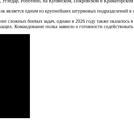
у, Угледар, Роботино, на Купянском, Покровском и Краматорском
олк является одним из крупнейших штурмовых подразделений в
ие сложных боевых задач, однако в 2026 году также оказалось
ащих. Командование полка заявило о готовности содействоват