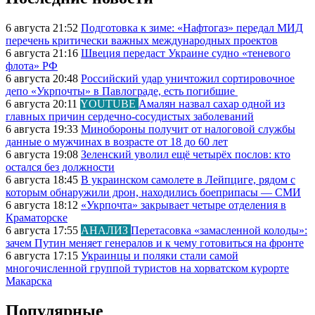
6 августа 21:52
Подготовка к зиме: «Нафтогаз» передал МИД
перечень критически важных международных проектов
6 августа 21:16
Швеция передаст Украине судно «теневого
флота» РФ
6 августа 20:48
Российский удар уничтожил сортировочное
депо «Укрпочты» в Павлограде, есть погибшие
6 августа 20:11
YOUTUBE
Амалян назвал сахар одной из
главных причин сердечно-сосудистых заболеваний
6 августа 19:33
Минобороны получит от налоговой службы
данные о мужчинах в возрасте от 18 до 60 лет
6 августа 19:08
Зеленский уволил ещё четырёх послов: кто
остался без должности
6 августа 18:45
В украинском самолете в Лейпциге, рядом с
которым обнаружили дрон, находились боеприпасы — СМИ
6 августа 18:12
«Укрпочта» закрывает четыре отделения в
Краматорске
6 августа 17:55
АНАЛИЗ
Перетасовка «замасленной колоды»:
зачем Путин меняет генералов и к чему готовиться на фронте
6 августа 17:15
Украинцы и поляки стали самой
многочисленной группой туристов на хорватском курорте
Макарска
Популярные