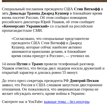
Специальный посланник президента США
Стив Виткофф
и
зять
Дональда Трампа Джаред Кушнер
в ближайшее время
вновь посетят Россию. Об этом сообщил помощник
российского диктатора Юрий Ушаков, об этом сообщает
«Коммерсант Украинский»
со ссылкой на российские
пропагандистские СМИ.
«Согласовано, что специальные представители
президента США Стив Виткофф и Джаред
Кушнер, которые сейчас наиболее активно
занимаются иранскими делами, в ближайшее
время снова приедут в Россию», — уточнил он.
14 июня
Путин
и
Трамп
провели телефонный разговор.
Ушаков отметил, что беседа двух лидеров носила дружеский и
открытый характер и длилась ровно 55 минут.
До этого пресс-секретарь президента РФ
Дмитрий Песков
заявил, что Россия и США слишком запустили двусторонние
отношения. Он пожаловался, что американская сторона не
желает обсуждать ничего, кроме войны в Украине.
Смотрите нас в YouTube:
важные темы – без цензуры