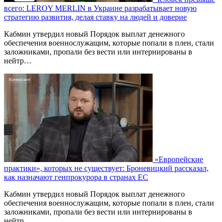
всего: LEROY MERLIN в Украине разрабатывает новую
стратегию развития, делая ставку на людей и доверие
Кабмин утвердил новый Порядок выплат денежного
обеспечения военнослужащим, которые попали в плен, стали
заложниками, пропали без вести или интернированы в
нейтр…
«Европейские
практики», которых не существует: Броневицкий рассказал,
как назначают генпрокурора в странах ЕС
Кабмин утвердил новый Порядок выплат денежного
обеспечения военнослужащим, которые попали в плен, стали
заложниками, пропали без вести или интернированы в
нейтр…