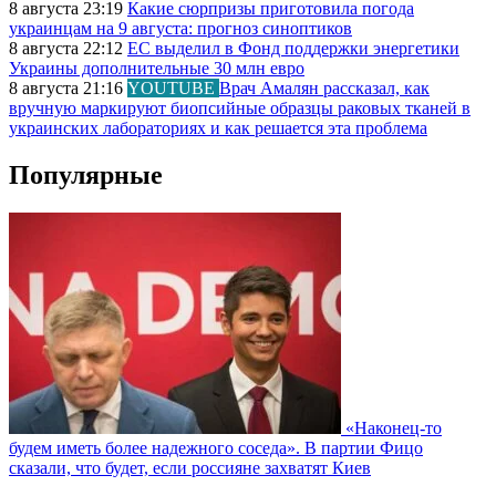
8 августа 23:19
Какие сюрпризы приготовила погода
украинцам на 9 августа: прогноз синоптиков
8 августа 22:12
ЕС выделил в Фонд поддержки энергетики
Украины дополнительные 30 млн евро
8 августа 21:16
YOUTUBE
Врач Амалян рассказал, как
вручную маркируют биопсийные образцы раковых тканей в
украинских лабораториях и как решается эта проблема
Популярные
«Наконец-то
будем иметь более надежного соседа». В партии Фицо
сказали, что будет, если россияне захватят Киев