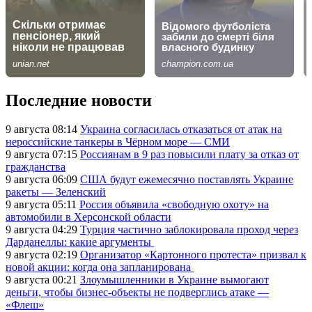
Последние новости
9 августа 08:14
Украина согласилась отказаться от атак на
нероссийские танкеры в Чёрном море — СМИ
9 августа 07:15
Россиянам в 9 раз повысили плату за отказ от
гражданства
9 августа 06:09
США будут ежемесячно поставлять Украине
ракеты — Зеленский
9 августа 05:11
Россия объявила «свободную охоту» на
автомобили в Херсонской области
9 августа 04:29
Турция частично заблокировала проход через
Дарданеллы: какие аргументы
9 августа 02:19
Организатор «Картонного протеста» призвал к
новой акции: когда она запланирована
9 августа 00:21
Злоумышленники в Украине вымогают
деньги, чтобы бизнес-объекты не подверглись атаке —
«Флеш»