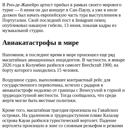
В Рио-де-Жанейро артист прибыл в рамках своего мирового
турне — 6 июня он дал концерт в Сан-Паулу, а уже в июле
должен был начать европейскую часть тура выступлением в
Португалии. Свой последний пост в Instagram певец
опубликовал накануне гибели, 13 июня, показав кадры из
музыкальной студии.
Авиакатастрофы в мире
Напомним, в последнее время в мире произошел еще ряд
масштабных авиационных инцидентов. В частности, в январе
2026 года в Колумбии разбился самолет Beechcraft 1900, на
борту которого находились 15 человек.
Воздушное судно, выполнявшее контрактный рейс для
государственного перевозчика, исчезло с радаров в
авиакатастрофе недалеко от границы с Венесуэлой в горной и
труднодоступной местности. Тогда сообщалось, что среди
жертв могли быть местные политики.
Кроме того, масштабная трагедия произошла на Гавайских
островах. На удаленном и труднодоступном пляже Калалау
острова Кауаи разбился туристический вертолет. Падение
вертолета произошло в зоне со сложным рельефом и резкими