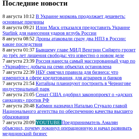
Последние новости
8 августа 10:12
В Украине морковь продолжает дешеветь:
основные причины
8 августа 09:21
Илон Маск отказался предоставить Украине
Starlink для нанесения ударов вглубь России
8 августа 08:52
Дроны атаковали сразу два НПЗ в России:
какие последствия
8 августа 01:37
Бывшему главе МИД Венгрии Сийярто грозит
до трёх лет лишения свободы: что известно о новом деле
7 августа 23:39
Россия нанесла самый массированный удар по
«Укрнафте»: добыча на семи объектах остановлена
7 августа 22:39
НБУ смягчил правила для бизнеса: что
изменится в сфере кредитования, для аграриев и банков
7 августа 21:54
Китайцы планируют построить в Чернигове
индустриальный парк
7 августа 21:05
Сенат США одобрил законопроект о «адских
санкциях» против РФ
7 августа 20:48
Кабмин назначил Наталью Стукало главой
Национального агентства по обеспечению качества высшего
образования
7 августа 20:09
YOUTUBE
Предприниматель Амалян
объяснил, почему покинул операционную и начал развивать
медицинский бизнес