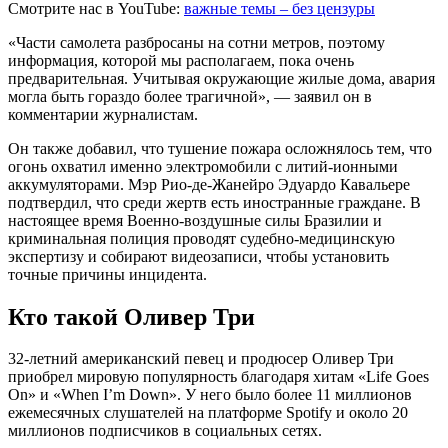
Смотрите нас в YouTube:
важные темы – без цензуры
«Части самолета разбросаны на сотни метров, поэтому
информация, которой мы располагаем, пока очень
предварительная. Учитывая окружающие жилые дома, авария
могла быть гораздо более трагичной», — заявил он в
комментарии журналистам.
Он также добавил, что тушение пожара осложнялось тем, что
огонь охватил именно электромобили с литий-ионными
аккумуляторами. Мэр Рио-де-Жанейро Эдуардо Кавальере
подтвердил, что среди жертв есть иностранные граждане. В
настоящее время Военно-воздушные силы Бразилии и
криминальная полиция проводят судебно-медицинскую
экспертизу и собирают видеозаписи, чтобы установить
точные причины инцидента.
Кто такой Оливер Три
32-летний американский певец и продюсер Оливер Три
приобрел мировую популярность благодаря хитам «Life Goes
On» и «When I’m Down». У него было более 11 миллионов
ежемесячных слушателей на платформе Spotify и около 20
миллионов подписчиков в социальных сетях.