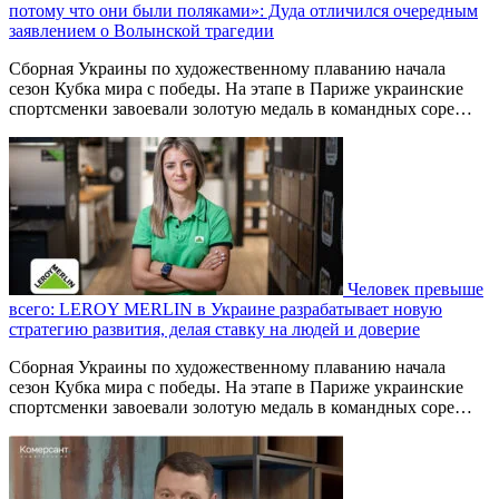
потому что они были поляками»: Дуда отличился очередным
заявлением о Волынской трагедии
Сборная Украины по художественному плаванию начала
сезон Кубка мира с победы. На этапе в Париже украинские
спортсменки завоевали золотую медаль в командных соре…
Человек превыше
всего: LEROY MERLIN в Украине разрабатывает новую
стратегию развития, делая ставку на людей и доверие
Сборная Украины по художественному плаванию начала
сезон Кубка мира с победы. На этапе в Париже украинские
спортсменки завоевали золотую медаль в командных соре…