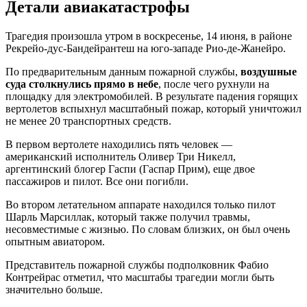
Детали авиакатастрофы
Трагедия произошла утром в воскресенье, 14 июня, в районе
Рекрейо-дус-Бандейрантеш на юго-западе Рио-де-Жанейро.
По предварительным данным пожарной службы,
воздушные
суда столкнулись прямо в небе
, после чего рухнули на
площадку для электромобилей. В результате падения горящих
вертолетов вспыхнул масштабный пожар, который уничтожил
не менее 20 транспортных средств.
В первом вертолете находились пять человек —
американский исполнитель Оливер Три Никелл,
аргентинский блогер Гаспи (Гаспар Прим), еще двое
пассажиров и пилот. Все они погибли.
Во втором летательном аппарате находился только пилот
Шарль Марсиллак, который также получил травмы,
несовместимые с жизнью. По словам близких, он был очень
опытным авиатором.
Представитель пожарной службы подполковник Фабио
Контрейрас отметил, что масштабы трагедии могли быть
значительно больше.