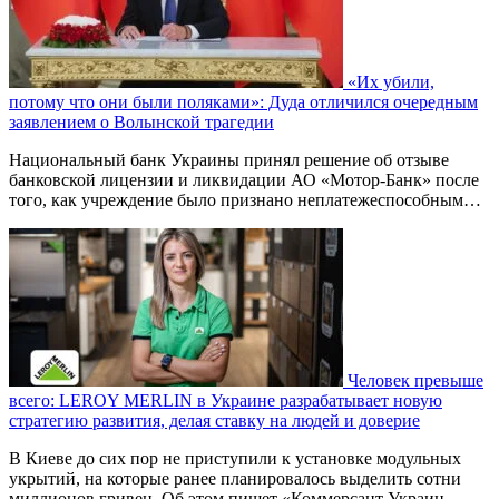
«Их убили,
потому что они были поляками»: Дуда отличился очередным
заявлением о Волынской трагедии
Национальный банк Украины принял решение об отзыве
банковской лицензии и ликвидации АО «Мотор-Банк» после
того, как учреждение было признано неплатежеспособным…
Человек превыше
всего: LEROY MERLIN в Украине разрабатывает новую
стратегию развития, делая ставку на людей и доверие
В Киеве до сих пор не приступили к установке модульных
укрытий, на которые ранее планировалось выделить сотни
миллионов гривен. Об этом пишет «Коммерсант Украин…