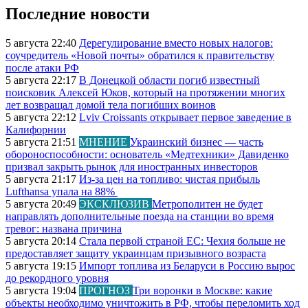
Последние новости
5 августа 22:40
Дерегулирование вместо новых налогов:
соучредитель «Новой почты» обратился к правительству
после атаки РФ
5 августа 22:17
В Донецкой области погиб известный
поисковик Алексей Юков, который на протяжении многих
лет возвращал домой тела погибших воинов
5 августа 22:12
Lviv Croissants открывает первое заведение в
Калифорнии
5 августа 21:51
МНЕНИЕ
Украинский бизнес — часть
обороноспособности: основатель «Медтехники» Давиденко
призвал закрыть рынок для иностранных инвесторов
5 августа 21:17
Из-за цен на топливо: чистая прибыль
Lufthansa упала на 88%
5 августа 20:49
ЭКСКЛЮЗИВ
Метрополитен не будет
направлять дополнительные поезда на станции во время
тревог: названа причина
5 августа 20:14
Стала первой страной ЕС: Чехия больше не
предоставляет защиту украинцам призывного возраста
5 августа 19:15
Импорт топлива из Беларуси в Россию вырос
до рекордного уровня
5 августа 19:04
ПРОГНОЗ
Три воронки в Москве: какие
объекты необходимо уничтожить в РФ, чтобы переломить ход