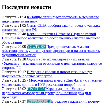
Последние новости
7 августа 21:54
Китайцы планируют построить в Чернигове
индустриальный парк
7 августа 21:05
Сенат США одобрил законопроект о «адских
санкциях» против РФ
7 августа 20:48
Кабмин назначил Наталью Стукало главой
Национального агентства по обеспечению качества высшего
образования
7 августа 20:09
YOUTUBE
Предприниматель Амалян
объяснил, почему покинул операционную и начал развивать
медицинский бизнес
7 августа 19:38
Одна из самых массированных атак на
«Укрнафту»: в компании рассказали о последствиях ударов со
стороны РФ
7 августа 19:12
В Украине яблоки в новом сезоне могут
подешеветь: прогноз экспертов
7 августа 18:25
«Морской парад в честь Дня Ялты» с участием
украинских дронов: в ГУР рассказали подробности
7 августа 18:02
ПРОГНОЗ
Жара спадает: в Украину
надвигается атмосферный фронт, приносящий дожди и
прохладу
7 августа 17:37
РАЗБОР ОТ
В режиме выживания: почему