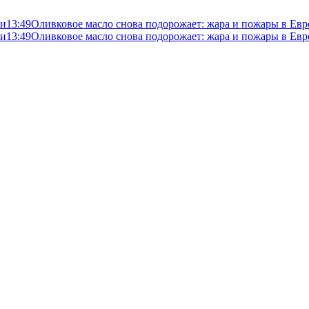
ли
13:49
Оливковое масло снова подорожает: жара и пожары в Евр
ли
13:49
Оливковое масло снова подорожает: жара и пожары в Евр