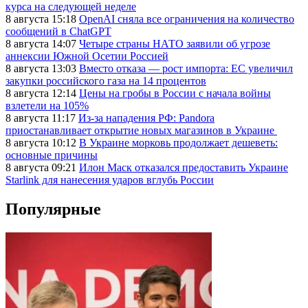
курса на следующей неделе
8 августа 15:18
OpenAI сняла все ограничения на количество
сообщений в ChatGPT
8 августа 14:07
Четыре страны НАТО заявили об угрозе
аннексии Южной Осетии Россией
8 августа 13:03
Вместо отказа — рост импорта: ЕС увеличил
закупки российского газа на 14 процентов
8 августа 12:14
Цены на гробы в России с начала войны
взлетели на 105%
8 августа 11:17
Из-за нападения РФ: Pandora
приостанавливает открытие новых магазинов в Украине
8 августа 10:12
В Украине морковь продолжает дешеветь:
основные причины
8 августа 09:21
Илон Маск отказался предоставить Украине
Starlink для нанесения ударов вглубь России
Популярные