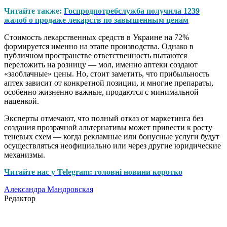
Читайте также:
Госпродпотребслужба получила 1239
жалоб о продаже лекарств по завышенным ценам
Стоимость лекарственных средств в Украине на 72%
формируется именно на этапе производства. Однако в
публичном пространстве ответственность пытаются
переложить на розницу — мол, именно аптеки создают
«заоблачные» цены. Но, стоит заметить, что прибыльность
аптек зависит от конкретной позиции, и многие препараты,
особенно жизненно важные, продаются с минимальной
наценкой.
Эксперты отмечают, что полный отказ от маркетинга без
создания прозрачной альтернативы может привести к росту
теневых схем — когда рекламные или бонусные услуги будут
осуществляться неофициально или через другие юридические
механизмы.
Читайте нас у Telegram: головні новини коротко
Александра Мандровская
Редактор