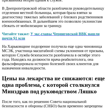
призывника непригодным к службе.
В Днепропетровской области разоблачили руководительницу
отделения местной больницы, которая брала взятки за
диагностику тяжелых заболеваний у близких родственников
военнообязанных. В дальнейшем это позволяло уклонистам
сбежать от мобилизации за границу.
Читайте также:
У экс-главы Черниговской ВВК нашли
почти $1 млн
На Харьковщине подозрение получила еще одна чиновница
МСЭК, участница масштабной схемы уклонения от призыва,
которую Служба безопасности разоблачила в октябре этого
года. Находясь на должности врача-реабилитолога, она
фальсифицировала историю болезней своих клиентов для
назначения инвалидности.
Цены на лекарства не снижаются: еще
одна проблема, с которой столкнулся
Минздрав под руководством Ляшко
После того, как по решению Совета национальной
безопасности и обороны (СНБО) были временно запрещены