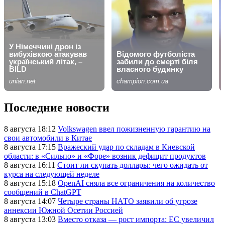
Последние новости
8 августа 18:12
Volkswagen ввел пожизненную гарантию на
свои автомобили в Китае
8 августа 17:15
Вражеский удар по складам в Киевской
области: в «Сильпо» и «Форе» возник дефицит продуктов
8 августа 16:11
Стоит ли скупать доллары: чего ожидать от
курса на следующей неделе
8 августа 15:18
OpenAI сняла все ограничения на количество
сообщений в ChatGPT
8 августа 14:07
Четыре страны НАТО заявили об угрозе
аннексии Южной Осетии Россией
8 августа 13:03
Вместо отказа — рост импорта: ЕС увеличил