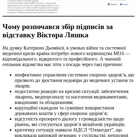
Чому розпочався збір підписів за
відставку Віктора Ляшка
На думку Катерини Дьоміної, в умовах війни та системної
медичної кризи країна потребує нового керівництва МОЗ —
відповідального, відкритого та професійного. А чинний
очільник відомства має піти з посади через такі причини:
неефективне управління системою охорони здоров’я, що
призвело до зростання недовіри до медичних установ та
лікарів;
недостатню реакцію на кризові ситуації: забезпечення
лікарень, медперсоналу та населення медикаментами,
вакцинами та обладнанням;
корупційні скандали та сумнівне використання
державних коштів у сфері охорони здоров’я;
відсутність прозорого діалогу з громадськістю щодо
рішень, які стосуються здоров’я мільйонів українців;
критичну ситуаціу навколо НДСЛ “Охматдит”, що
викликала широкий резонанс у суспільстві: непрозорі