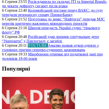
6 Серпня 23:55
Росія вдарила по складах JTI та Imperial Brands:
чи чекати дефіциту сигарет після атаки
6 Серпня 22:40
Коломойський постане перед ВАКС: до суду
передали резонансну справу ПриватБанку
6 Серпня 21:52
Підготовка до зими: “Нафтогаз” передав МЗС
перелік критично важливих міжнародних проєктів
6 Серпня 21:16
Швеція передасть Україні судно “тіньового
флоту” РФ
6 Серпня 20:48
Російський удар знищив сортувальне депо
“Укрпошти” у Павлограді, є загиблі
6 Серпня 20:11
YOUTUBE
Амалян назвав цукор однією з
головних причин серцево-судинних захворювань
6 Серпня 19:33
Міноборони отримає від податкової дані про
чоловіків 18-60 років
Популярні