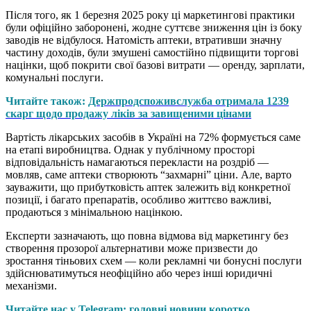
Після того, як 1 березня 2025 року ці маркетингові практики
були офіційно заборонені, жодне суттєве зниження цін із боку
заводів не відбулося. Натомість аптеки, втративши значну
частину доходів, були змушені самостійно підвищити торгові
націнки, щоб покрити свої базові витрати — оренду, зарплати,
комунальні послуги.
Читайте також:
Держпродспоживслужба отримала 1239
скарг щодо продажу ліків за завищеними цінами
Вартість лікарських засобів в Україні на 72% формується саме
на етапі виробництва. Однак у публічному просторі
відповідальність намагаються перекласти на роздріб —
мовляв, саме аптеки створюють “захмарні” ціни. Але, варто
зауважити, що прибутковість аптек залежить від конкретної
позиції, і багато препаратів, особливо життєво важливі,
продаються з мінімальною націнкою.
Експерти зазначають, що повна відмова від маркетингу без
створення прозорої альтернативи може призвести до
зростання тіньових схем — коли рекламні чи бонусні послуги
здійснюватимуться неофіційно або через інші юридичні
механізми.
Читайте нас у Telegram: головні новини коротко