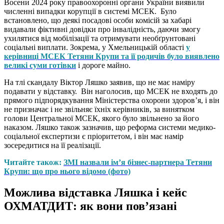
Восени 2024 року правоохоронні органи України виявили
численні випадки корупції в системі МСЕК. Було
встановлено, що деякі посадові особи комісій за хабарі
видавали фіктивні довідки про інвалідність, даючи змогу
ухилятися від мобілізації та отримувати необґрунтовані
соціальні виплати. Зокрема, у Хмельницькій області
у
керівниці МСЕК Тетяни Крупи та її родичів було виявлено
великі суми готівки
і дороге майно.
На тлі скандалу Віктор Ляшко заявив, що не має наміру
подавати у відставку. Він наголосив, що МСЕК не входять до
прямого підпорядкування Міністерства охорони здоров’я, і він
не призначає і не звільняє їхніх керівників, за винятком
голови Центральної МСЕК, якого було звільнено за його
наказом. Ляшко також зазначив, що реформа системи медико-
соціальної експертизи є пріоритетом, і він має намір
зосередитися на її реалізації.
Читайте також:
ЗМІ назвали ім’я бізнес-партнера Тетяни
Крупи: що про нього відомо (фото)
Можлива відставка Ляшка і кейс
ОХМАТДИТ: як вони пов’язані