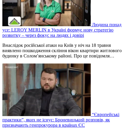
Людина понад
усе: LEROY MERLIN в Україні формує нову стратегію
розвитку – через фокус на людях і довірі
Внаслідок російської атаки на Київ у ніч на 18 травня
виявлено пошкодження скління вікон квартири житлового
будинку в Соломʼянському районі. Про це повідомля…
“Європейські
практики”, яких не існує: Броневицький розповів, як
призначають генпрокурора в країнах ЄС