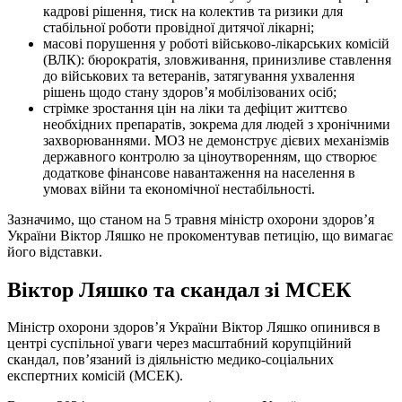
кадрові рішення, тиск на колектив та ризики для
стабільної роботи провідної дитячої лікарні;
масові порушення у роботі військово-лікарських комісій
(ВЛК): бюрократія, зловживання, принизливе ставлення
до військових та ветеранів, затягування ухвалення
рішень щодо стану здоров’я мобілізованих осіб;
стрімке зростання цін на ліки та дефіцит життєво
необхідних препаратів, зокрема для людей з хронічними
захворюваннями. МОЗ не демонструє дієвих механізмів
державного контролю за ціноутворенням, що створює
додаткове фінансове навантаження на населення в
умовах війни та економічної нестабільності.
Зазначимо, що станом на 5 травня міністр охорони здоров’я
України Віктор Ляшко не прокоментував петицію, що вимагає
його відставки.
Віктор Ляшко та скандал зі МСЕК
Міністр охорони здоров’я України Віктор Ляшко опинився в
центрі суспільної уваги через масштабний корупційний
скандал, пов’язаний із діяльністю медико-соціальних
експертних комісій (МСЕК).