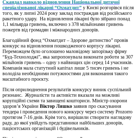
Скандал навколо відновлення Національної дитячої
спеціалізованої лікарні “Охматдит”
у Києві розгорівся після
того, як у липні 2024 року заклад постраждав від російського
ракетного удару. На відновлення лікарні було зібрано понад
1,1 мільярда гривень, включно з 378 мільйонами гривень
пожертв від громадян і міжнародних донорів.
Благодійний фонд “Охматдит – Здорове дитинство” провів
конкурс на відновлення пошкодженого корпусу лікарні.
Переможцем було оголошено маловідому запорізьку фірму
“Буд-Технолоджі”, яка запропонувала виконати роботи за 307
мільйонів гривень – одну з найвищих цін серед 14 учасників.
Компанія мала статутний капітал лише 5 тисяч гривень і не
володіла необхідними потужностями для виконання такого
масштабного проєкту.
Після оприлюднення результатів конкурсу виник суспільний
резонанс. Журналісти та активісти вказали на можливі
корупційні схеми та завищені кошториси. Міністр охорони
здоров’я України
Віктор Ляшко
заявив про скасування
тендера і проведення нового конкурсу через систему Prozorro
протягом 7-16 днів. Крім того, вирішили створити наглядову
раду, до якої увійдуть представники найбільших донорів,
пацієнтських організацій і будівельників.