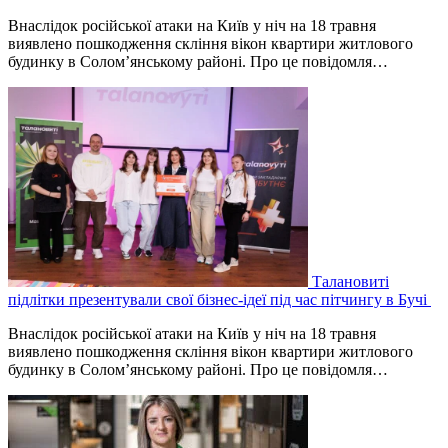
Внаслідок російської атаки на Київ у ніч на 18 травня
виявлено пошкодження скління вікон квартири житлового
будинку в Соломʼянському районі. Про це повідомля…
Талановиті
підлітки презентували свої бізнес-ідеї під час пітчингу в Бучі
Внаслідок російської атаки на Київ у ніч на 18 травня
виявлено пошкодження скління вікон квартири житлового
будинку в Соломʼянському районі. Про це повідомля…