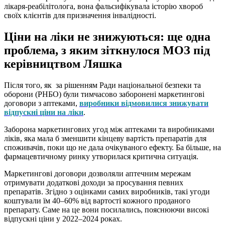
лікаря-реабілітолога, вона фальсифікувала історію хвороб
своїх клієнтів для призначення інвалідності.
Ціни на ліки не знижуються: ще одна
проблема, з яким зіткнулося МОЗ під
керівництвом Ляшка
Після того, як за рішенням Ради національної безпеки та
оборони (РНБО) були тимчасово заборонені маркетингові
договори з аптеками,
виробники відмовилися знижувати
відпускні ціни на ліки
.
Заборона маркетингових угод між аптеками та виробниками
ліків, яка мала б зменшити кінцеву вартість препаратів для
споживачів, поки що не дала очікуваного ефекту. Ба більше, на
фармацевтичному ринку утворилася критична ситуація.
Маркетингові договори дозволяли аптечним мережам
отримувати додаткові доходи за просування певних
препаратів. Згідно з оцінками самих виробників, такі угоди
коштували їм 40–60% від вартості кожного проданого
препарату. Саме на це вони посилались, пояснюючи високі
відпускні ціни у 2022–2024 роках.