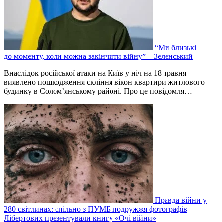
“Ми близькі
до моменту, коли можна закінчити війну” – Зеленський
Внаслідок російської атаки на Київ у ніч на 18 травня
виявлено пошкодження скління вікон квартири житлового
будинку в Соломʼянському районі. Про це повідомля…
Правда війни у
280 світлинах: спільно з ПУМБ подружжя фотографів
Лібертових презентували книгу «Очі війни»