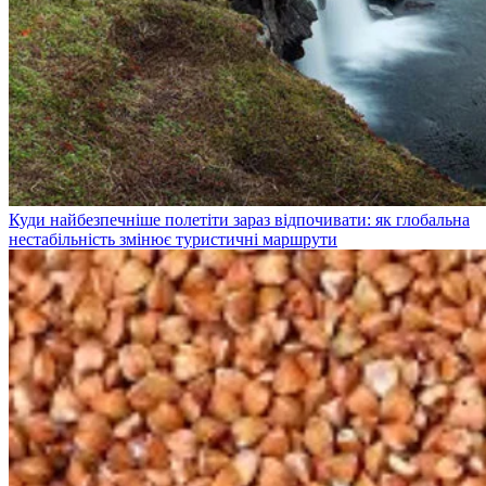
Куди найбезпечніше полетіти зараз відпочивати: як глобальна
нестабільність змінює туристичні маршрути