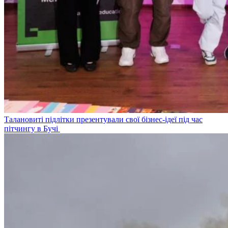
Талановиті підлітки презентували свої бізнес-ідеї під час
пітчингу в Бучі