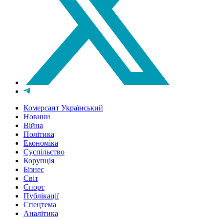
Комерсант Український
Новини
Війна
Політика
Економіка
Суспільство
Корупція
Бізнес
Світ
Спорт
Публікації
Спецтема
Аналітика