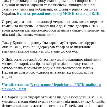
Так, у листопаді 2024 року стало відомо, що співробітники
Служби безпеки України та поліцейські ліквідували нові
схеми ухилення від мобілізації, які діяли у різних регіонах
України.
Були затримані посадовці МСЕК та лікарі ВЛК
.
Серед затриманих – посадовці медико-соціальних експертних
комісій та лікарень. За хабарі від 2 до 10 тис. доларів США
вони допомагали військовозобов’язаним уникнути призову на
підставі фіктивних медвисновків.
Так, у Кропивницькому “на гарячому” затримали хірурга
-члена ВЛК, коли він одержував хабар за безпідставне
визнання призовника непридатним до служби.
У Дніпропетровській області викрили очільницю відділення
місцевої лікарні, яка брала хабарі за діагностику тяжких
захворювань у близьких родичів військовозобов’язаних.
Надалі це дозволяло ухилянтам втекти від мобілізації за
кордон.
Читайте також:
В ексголови Чернігівської ВЛК знайшли
майже $1 млн
На Харківщині підозру отримала ще одна посадовиця МСЕК,
учасниця масштабної схеми ухилення від призову, яку Служба
безпеки викрила у жовтні цього року. Перебуваючи на посаді