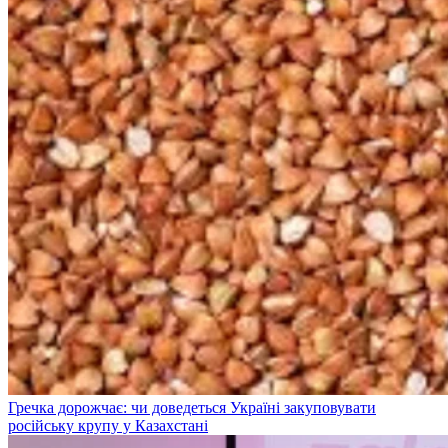
Гречка дорожчає: чи доведеться Україні закуповувати
російську крупу у Казахстані