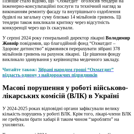
Пізніше стало відомо, що “Охматдит” оголосив тендери на
інженерно-консультаційні послуги та технічний нагляд за
виконанням ремонту фасаду та внутрішнього оздоблення
будівлі на загальну суму близько 14 мільйонів гривень. Ці
тендери також викликали критику через відсутність
конкуренції через що їх скасували.
У серпні 2024 року генеральний директор лікарні
Володимир
Жовнір
повідомив, що благодійний фонд “Охматдит –
Здорове дитинство” відмовився перерахувати зібрані 378
мільйонів гривень на рахунок лікарні. Це рішення фонду
викликало здивування у керівництва медичного закладу.
Читайте також:
Зібрані народом гроші “Охматдит”
віддасть одному з найдорожчих підрядників
Масові порушення у роботі військово-
лікарських комісій (ВЛК) в Україні
У 2024-2025 роках відповідні органи зафіксували велику
кількість порушень у роботі ВЛК. Крім того, лікарі-члени ВЛК
не гребували брати хабарі й таким чином “заробляти” на
ухилянтах.