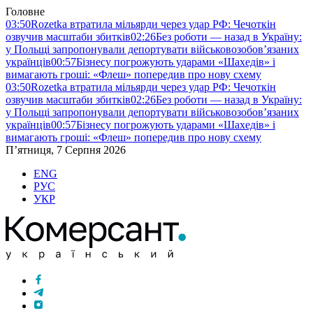
Головне
03:50
Rozetka втратила мільярди через удар РФ: Чечоткін
озвучив масштаби збитків
02:26
Без роботи — назад в Україну:
у Польщі запропонували депортувати військовозобов’язаних
українців
00:57
Бізнесу погрожують ударами «Шахедів» і
вимагають гроші: «Флеш» попередив про нову схему
03:50
Rozetka втратила мільярди через удар РФ: Чечоткін
озвучив масштаби збитків
02:26
Без роботи — назад в Україну:
у Польщі запропонували депортувати військовозобов’язаних
українців
00:57
Бізнесу погрожують ударами «Шахедів» і
вимагають гроші: «Флеш» попередив про нову схему
П’ятниця, 7 Серпня 2026
ENG
РУС
УКР