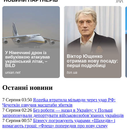
Останні новини
7 Серпня 03:50
Rozetka втратила мільярди через удар РФ:
Чечоткін озвучив масштаби збитків
7 Серпня 02:26
Без роботи — назад в Україну: у Польщі
запропонували депортувати військовозобов’язаних українців
7 Серпня 00:57
Бізнесу погрожують ударами «Шахедів» і
вимагають гроші: «Флеш» попередив про нову схему