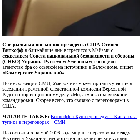
Специальный посланник президента США Стивен
Виткофф
в ближайшие дни встретится в Майами с
секретарем Совета национальной безопасности и обороны
(СНБО) Украины Рустемом Умеровым
, сообщило
агентство dpa со ссылкой на источники в Белом доме, пишет
«Коммерсант Украинский»
.
По информации СМИ, Умеров не сможет принять участие в
заседании временной следственной комиссии Верховной
Рады по коррупционному делу «Мидас» из-за зарубежной
командировки. Скорее всего, это связано с переговорами в
США.
ЧИТАЙТЕ ТАКЖЕ:
Виткофф и Кушнер не едут в Киев из-за
тупика в переговорах – СМИ
По состоянию на май 2026 года мирные переговоры между
Россией и Украиной, несмотря на посреднические усилия