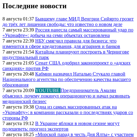
Последние новости
8 августа 01:37
Бывшему главе МИД Венгрии Сийярто грозит
до трёх лет лишения свободы: что известно о новом деле
7 августа 23:39
Россия нанесла самый массированный удар по
«Укрнафте»: добыча на семи объектах остановлена
7 августа 22:39
НБУ смягчил правила для бизнеса: что
изменится в сфере кредитования, для аграриев и банков
7 августа 21:54
Китайцы планируют построить в Чернигове
индустриальный парк
7 августа 21:05
Сенат США одобрил законопроект о «адских
санкциях» против РФ
7 августа 20:48
Кабмин назначил Наталью Стукало главой
Национального агентства по обеспечению качества высшего
образования
7 августа 20:09
YOUTUBE
Предприниматель Амалян
объяснил, почему покинул операционную и начал развивать
медицинский бизнес
7 августа 19:38
Одна из самых массированных атак на
«Укрнафту»: в компании рассказали о последствиях ударов со
стороны РФ
7 августа 19:12
В Украине яблоки в новом сезоне могут
подешеветь: прогноз экспертов
7 августа 18:25
«Морской парад в честь Дня Ялты» с участием