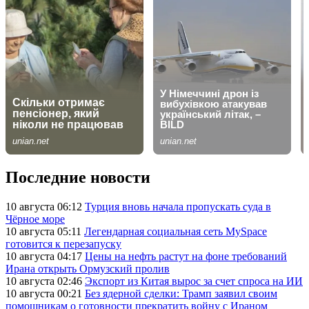
Последние новости
10 августа 06:12
Турция вновь начала пропускать суда в
Чёрное море
10 августа 05:11
Легендарная социальная сеть MySpace
готовится к перезапуску
10 августа 04:17
Цены на нефть растут на фоне требований
Ирана открыть Ормузский пролив
10 августа 02:46
Экспорт из Китая вырос за счет спроса на ИИ
10 августа 00:21
Без ядерной сделки: Трамп заявил своим
помощникам о готовности прекратить войну с Ираном