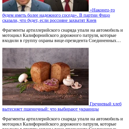
«Наконец-то
будем иметь более надежного соседа». В партии Фицо
сказали, что будет, если россияне захватят Киев
Фрагменты артиллерийского снаряда упали на автомобиль и
мотоцикл Калифорнийского дорожного патруля, которые
входили в группу охраны вице-президента Соединенных…
Гречневый хлеб
вытесняет пшеничный: что выбирают украинцы
Фрагменты артиллерийского снаряда упали на автомобиль и
мотоцикл Калифорнийского дорожного патруля, которые