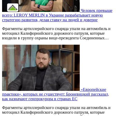
Человек превыше
всего: LEROY MERLIN в Украине разрабатывает новую
стратегию развития, делая ставку на людей и доверие
Фрагменты артиллерийского снаряда упали на автомобиль и
мотоцикл Калифорнийского дорожного патруля, которые
входили в группу охраны вице-президента Соединенных…
«Европейские
практики», которых не существует: Броневицкий рассказал,
как назначают генпрокурора в странах ЕС
Фрагменты артиллерийского снаряда упали на автомобиль и
мотоцикл Калифорнийского дорожного патруля, которые