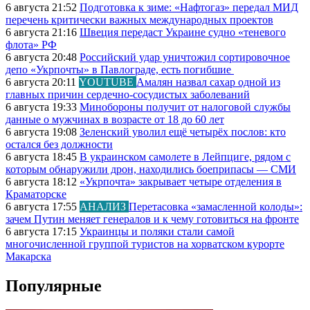
6 августа 21:52
Подготовка к зиме: «Нафтогаз» передал МИД
перечень критически важных международных проектов
6 августа 21:16
Швеция передаст Украине судно «теневого
флота» РФ
6 августа 20:48
Российский удар уничтожил сортировочное
депо «Укрпочты» в Павлограде, есть погибшие
6 августа 20:11
YOUTUBE
Амалян назвал сахар одной из
главных причин сердечно-сосудистых заболеваний
6 августа 19:33
Минобороны получит от налоговой службы
данные о мужчинах в возрасте от 18 до 60 лет
6 августа 19:08
Зеленский уволил ещё четырёх послов: кто
остался без должности
6 августа 18:45
В украинском самолете в Лейпциге, рядом с
которым обнаружили дрон, находились боеприпасы — СМИ
6 августа 18:12
«Укрпочта» закрывает четыре отделения в
Краматорске
6 августа 17:55
АНАЛИЗ
Перетасовка «замасленной колоды»:
зачем Путин меняет генералов и к чему готовиться на фронте
6 августа 17:15
Украинцы и поляки стали самой
многочисленной группой туристов на хорватском курорте
Макарска
Популярные