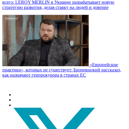
всего: LEROY MERLIN в Украине разрабатывает новую
стратегию развития, делая ставку на людей и доверие
«Европейские
практики», которых не существует: Броневицкий рассказал,
как назначают генпрокурора в странах ЕС