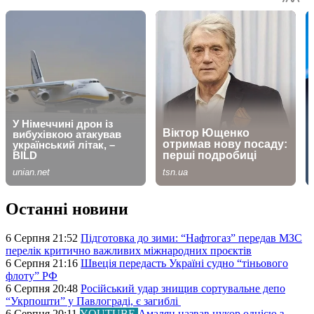
Останні новини
6 Серпня 21:52
Підготовка до зими: “Нафтогаз” передав МЗС
перелік критично важливих міжнародних проєктів
6 Серпня 21:16
Швеція передасть Україні судно “тіньового
флоту” РФ
6 Серпня 20:48
Російський удар знищив сортувальне депо
“Укрпошти” у Павлограді, є загиблі
6 Серпня 20:11
YOUTUBE
Амалян назвав цукор однією з