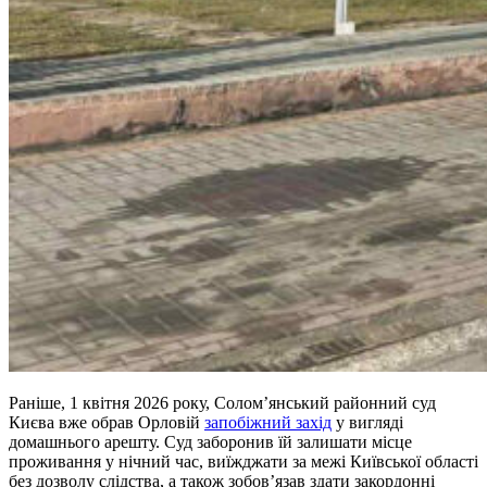
Раніше, 1 квітня 2026 року, Солом’янський районний суд
Києва вже обрав Орловій
запобіжний захід
у вигляді
домашнього арешту. Суд заборонив їй залишати місце
проживання у нічний час, виїжджати за межі Київської області
без дозволу слідства, а також зобов’язав здати закордонні