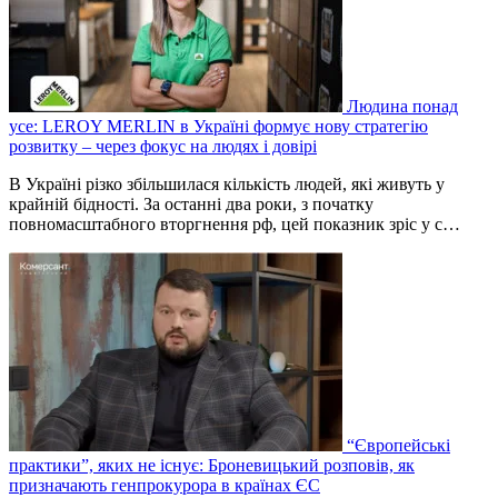
Людина понад
усе: LEROY MERLIN в Україні формує нову стратегію
розвитку – через фокус на людях і довірі
В Україні різко збільшилася кількість людей, які живуть у
крайній бідності. За останні два роки, з початку
повномасштабного вторгнення рф, цей показник зріс у с…
“Європейські
практики”, яких не існує: Броневицький розповів, як
призначають генпрокурора в країнах ЄС