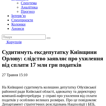
Спецтема
Аналітика
Прогноз
Інтерв’ю
Спецпроєкти
Колонки
Анонси
Корупція
Судитимуть ексдепутатку Київщини
Орлову: слідство заявляє про ухилення
від сплати 17 млн грн податків
27 Травня 15:10
На Київщині судитимуть колишню депутатку Обухівської
районної ради Київської області, адвокатку та директорку
компанії-нафтотрейдера у справі про ухилення від сплати
податків у особливо великих розмірах. Про це повідомляє
Департамент стратегічних розслідувань Нацполіції і БЕБ,