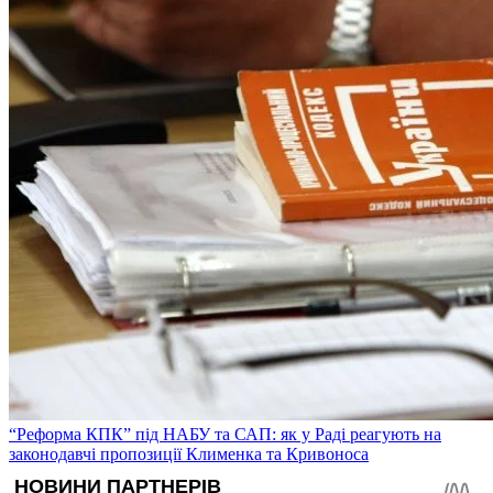
“Реформа КПК” під НАБУ та САП: як у Раді реагують на
законодавчі пропозиції Клименка та Кривоноса