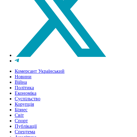
Комерсант Український
Новини
Війна
Політика
Економіка
Суспільство
Корупція
Бізнес
Світ
Спорт
Публікації
Спецтема