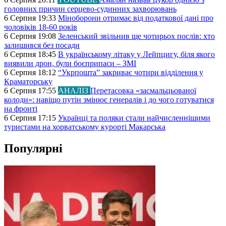
головних причин серцево-судинних захворювань
6 Серпня 19:33
Міноборони отримає від податкової дані про
чоловіків 18-60 років
6 Серпня 19:08
Зеленський звільнив ще чотирьох послів: хто
залишився без посади
6 Серпня 18:45
В українському літаку у Лейпцигу, біля якого
виявили дрон, були боєприпаси – ЗМІ
6 Серпня 18:12
“Укрпошта” закриває чотири відділення у
Краматорську
6 Серпня 17:55
АНАЛІЗ
Перетасовка «засмальцьованої
колоди»: навіщо путін змінює генералів і до чого готуватися
на фронті
6 Серпня 17:15
Українці та поляки стали найчисленнішими
туристами на хорватському курорті Макарська
Популярні