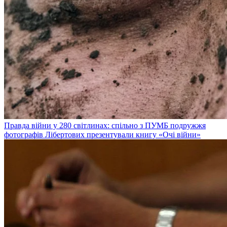
Правда війни у 280 світлинах: спільно з ПУМБ подружжя
фотографів Лібертових презентували книгу «Очі війни»