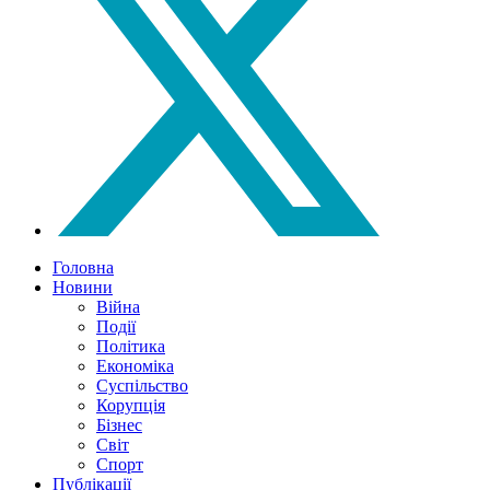
Головна
Новини
Війна
Події
Політика
Економіка
Суспільство
Корупція
Бізнес
Світ
Спорт
Публікації