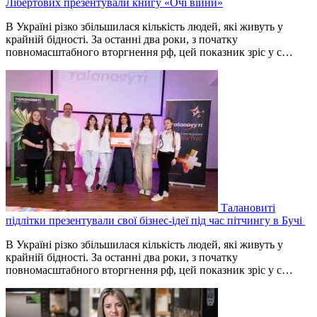
Лібертових презентували книгу «Очі війни»
В Україні різко збільшилася кількість людей, які живуть у
крайній бідності. За останні два роки, з початку
повномасштабного вторгнення рф, цей показник зріс у с…
Талановиті
підлітки презентували свої бізнес-ідеї під час пітчингу в Бучі
В Україні різко збільшилася кількість людей, які живуть у
крайній бідності. За останні два роки, з початку
повномасштабного вторгнення рф, цей показник зріс у с…