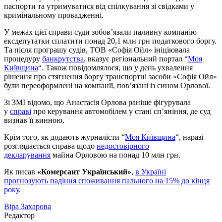
паспорти та утримуватися від спілкування зі свідками у
кримінальному провадженні.
У межах цієї справи суди зобов’язали паливну компанію
ексдепутатки сплатити понад 20,1 млн грн податкового боргу.
Та після програшу судів, ТОВ «Софія Ойл» ініціювала
процедуру
банкрутства
, вказує регіональний портал “
Моя
Київщина
“. Також повідомлялося, що у день ухвалення
рішення про стягнення боргу транспортні засоби «Софія Ойл»
були переоформлені на компанії, пов’язані із сином Орлової.
Зі ЗМІ відомо, що Анастасія Орлова раніше фігурувала
у
справі
про керування автомобілем у стані сп’яніння, де суд
визнав її винною.
Крім того, як додають журналісти “
Моя Київщина
“, наразі
розглядається справа щодо
недостовірного
декларування
майна Орловою на понад 10 млн грн.
Як писав
«Комерсант Український»
,
в Україні
прогнозують падіння споживання пального на 15% до кінця
року
.
Віра Захарова
Редактор