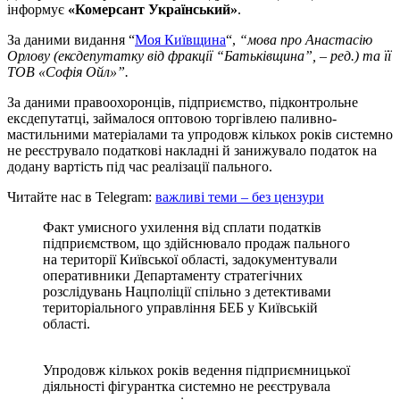
інформує
«Комерсант Український»
.
За даними видання “
Моя Київщина
“,
“мова про Анастасію
Орлову (ексдепутатку від фракції “Батьківщина”, – ред.) та її
ТОВ «Софія Ойл»”.
За даними правоохоронців, підприємство, підконтрольне
ексдепутатці, займалося оптовою торгівлею паливно-
мастильними матеріалами та упродовж кількох років системно
не реєструвало податкові накладні й занижувало податок на
додану вартість під час реалізації пального.
Читайте нас в Telegram:
важливі теми – без цензури
Факт умисного ухилення від сплати податків
підприємством, що здійснювало продаж пального
на території Київської області, задокументували
оперативники Департаменту стратегічних
розслідувань Нацполіції спільно з детективами
територіального управління БЕБ у Київській
області.
Упродовж кількох років ведення підприємницької
діяльності фігурантка системно не реєструвала