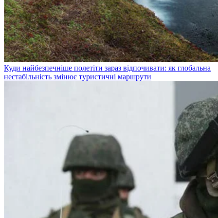
Куди найбезпечніше полетіти зараз відпочивати: як глобальна
нестабільність змінює туристичні маршрути