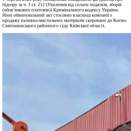
підозру за ч. 3 ст. 212 (Ухилення від сплати податків, зборів
(обов’язкових платежів)) Кримінального кодексу України.
Нині обвинувальний акт стосовно власниці компанії з
продажу паливно-мастильних матеріалів скеровано до Києво-
Святошинського районного суду Київської області.