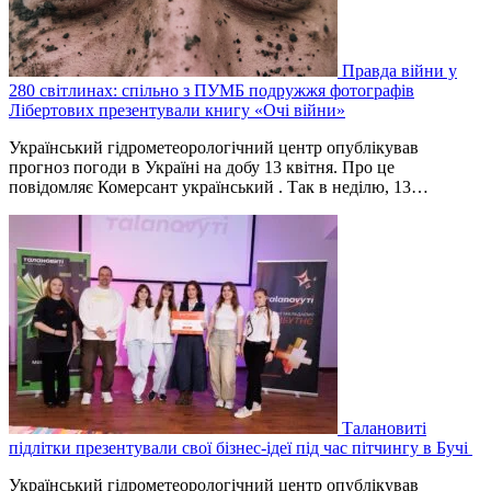
Правда війни у
280 світлинах: спільно з ПУМБ подружжя фотографів
Лібертових презентували книгу «Очі війни»
Український гідрометеорологічний центр опублікував
прогноз погоди в Україні на добу 13 квітня. Про це
повідомляє Комерсант український . Так в неділю, 13…
Талановиті
підлітки презентували свої бізнес-ідеї під час пітчингу в Бучі
Український гідрометеорологічний центр опублікував