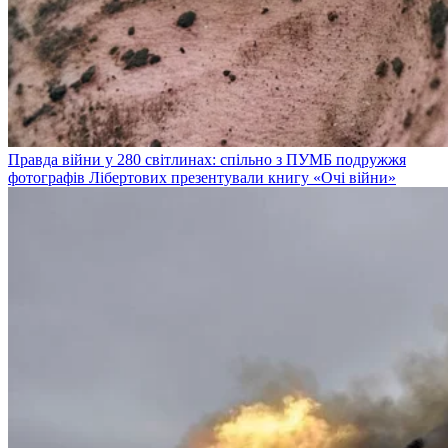
Правда війни у 280 світлинах: спільно з ПУМБ подружжя
фотографів Лібертових презентували книгу «Очі війни»