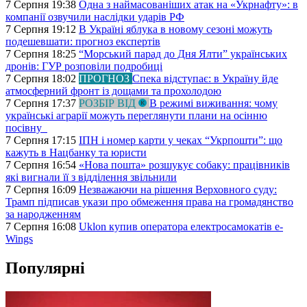
7 Серпня 19:38
Одна з наймасованіших атак на «Укрнафту»: в
компанії озвучили наслідки ударів РФ
7 Серпня 19:12
В Україні яблука в новому сезоні можуть
подешевшати: прогноз експертів
7 Серпня 18:25
“Морський парад до Дня Ялти” українських
дронів: ГУР розповіли подробиці
7 Серпня 18:02
ПРОГНОЗ
Спека відступає: в Україну йде
атмосферний фронт із дощами та прохолодою
7 Серпня 17:37
РОЗБІР ВІД
В режимі виживання: чому
українські аграрії можуть переглянути плани на осінню
посівну
7 Серпня 17:15
ІПН і номер карти у чеках “Укрпошти”: що
кажуть в Нацбанку та юристи
7 Серпня 16:54
«Нова пошта» розшукує собаку: працівників
які вигнали її з відділення звільнили
7 Серпня 16:09
Незважаючи на рішення Верховного суду:
Трамп підписав укази про обмеження права на громадянство
за народженням
7 Серпня 16:08
Uklon купив оператора електросамокатів e-
Wings
Популярні