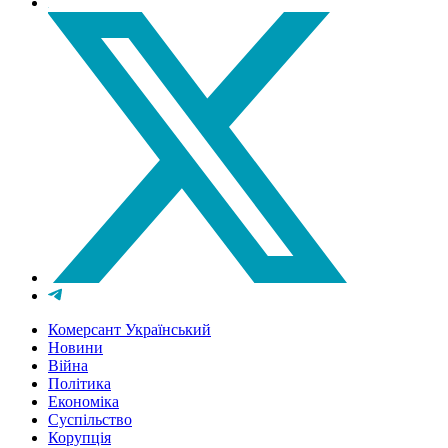
Комерсант Український
Новини
Війна
Політика
Економіка
Суспільство
Корупція