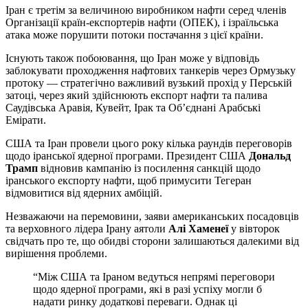
Іран є третім за величиною виробником нафти серед членів
Організації країн-експортерів нафти (ОПЕК), і ізраїльська
атака може порушити потоки постачання з цієї країни.
Існують також побоювання, що Іран може у відповідь
заблокувати проходження нафтових танкерів через Ормузьку
протоку — стратегічно важливий вузький прохід у Перській
затоці, через який здійснюють експорт нафти та палива
Саудівська Аравія, Кувейт, Ірак та Об’єднані Арабські
Емірати.
США та Іран провели цього року кілька раундів переговорів
щодо іранської ядерної програми. Президент США
Дональд
Трамп
відновив кампанію із посилення санкцій щодо
іранського експорту нафти, щоб примусити Тегеран
відмовитися від ядерних амбіцій.
Незважаючи на перемовини, заяви американських посадовців
та верховного лідера Ірану аятоли
Алі Хаменеї
у вівторок
свідчать про те, що обидві сторони залишаються далекими від
вирішення проблеми.
“Між США та Іраном ведуться непрямі переговори
щодо ядерної програми, які в разі успіху могли б
надати ринку додаткові переваги. Однак ці