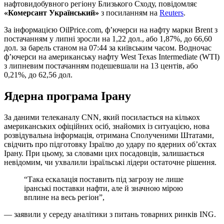
нафтовидобувного регіону Близького Сходу, повідомляє
«Комерсант Український»
з посиланням на
Reuters
.
За інформацією OilPrice.com, ф’ючерси на нафту марки Brent з
постачанням у липні зросли на 1,22 дол., або 1,87%, до 66,60
дол. за барель станом на 07:44 за київським часом. Водночас
ф’ючерси на американську нафту West Texas Intermediate (WTI)
з липневим постачанням подешевшали на 13 центів, або
0,21%, до 62,56 дол.
Ядерна програма Ірану
За даними телеканалу CNN, який посилається на кількох
американських офіційних осіб, знайомих із ситуацією, нова
розвідувальна інформація, отримана Сполученими Штатами,
свідчить про підготовку Ізраїлю до удару по ядерних об’єктах
Ірану. При цьому, за словами цих посадовців, залишається
невідомим, чи ухвалили ізраїльські лідери остаточне рішення.
“Така ескалація поставить під загрозу не лише
іранські поставки нафти, але й значною мірою
вплине на весь регіон”,
— заявили у середу аналітики з питань товарних ринків ING.