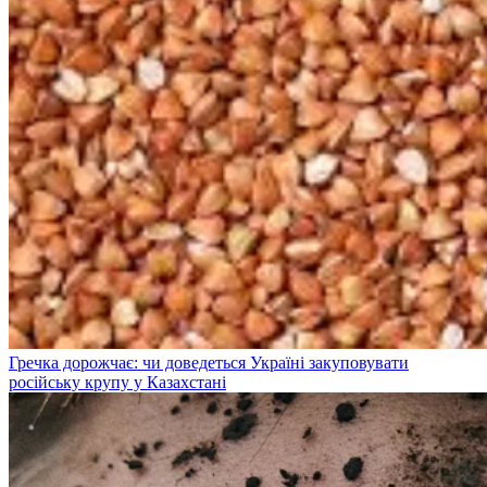
Гречка дорожчає: чи доведеться Україні закуповувати
російську крупу у Казахстані