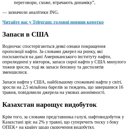
переговори, схоже, втрачають динаміку”,
— зазначили аналітики ING.
Читайте нас у Telegram: головні новини коротко
Запаси в США
Водночас спостерігаються деякі ознаки покращення
пропозиції нафти. За словами джерел на ринку, які
посилаються на дані Американського інституту нафти,
оприлюднені у вівторок, запаси сирої нафти у США минулого
тижня зросли, тоді як запаси бензину та дистилятів
зменшилися.
Запаси нафти у США, найбільшому споживачі нафти у світі,
зросли на 2,5 мільйона барелів за тиждень, що завершився 16
травня, повідомили джерела на умовах анонімності.
Казахстан нарощує видобуток
Крім того, за словами представника галузі, нафтовидобуток у
Казахстані зріс на 2% у травні, що суперечить тиску з боку
ОПЕК+ на країну щодо скорочення видобутку.