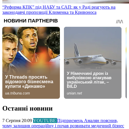
“Реформа КПК” під НАБУ та САП: як у Раді реагують на
законодавчі пропозиції Клименка та Кривоноса
Останні новини
7 Серпня 20:09
YOUTUBE
Підприємець Амалян пояснив,
чому залишив операційну і почав розвивати медичний бізнес