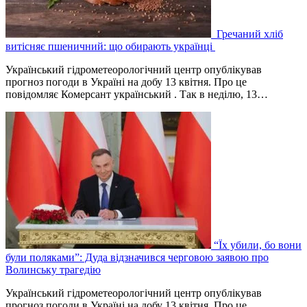
Гречаний хліб
витісняє пшеничний: що обирають українці
Український гідрометеорологічний центр опублікував
прогноз погоди в Україні на добу 13 квітня. Про це
повідомляє Комерсант український . Так в неділю, 13…
“Їх убили, бо вони
були поляками”: Дуда відзначився черговою заявою про
Волинську трагедію
Український гідрометеорологічний центр опублікував
прогноз погоди в Україні на добу 13 квітня. Про це