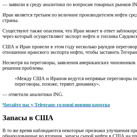
— заявили в среду аналитики по вопросам товарных рынков I
Иран является третьим по величине производителем нефти сре
страны.
Существуют также опасения, что Иран может в ответ заблокир
через который осуществляют экспорт нефти и топлива Саудов
США и Иран провели в этом году несколько раундов перегов
отношении иранского экспорта нефти, чтобы заставить Тегеран
Несмотря на переговоры, заявления американских чиновников
решения проблемы.
«Между США и Ираном ведутся непрямые переговоры по я
переговоры, похоже, теряют динамику»,
— отметили аналитики ING.
Читайте нас у Telegram: головні новини коротко
Запасы в США
В то же время наблюдаются некоторые признаки улучшения пр
обнародованные во вторник, запасы сырой нефти в США на про