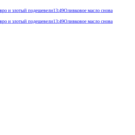
 евро и злотый подешевели
13:49
Оливковое масло снова
 евро и злотый подешевели
13:49
Оливковое масло снова