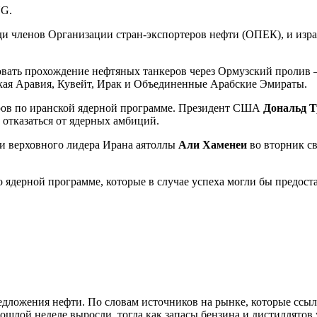
NG.
ди членов Организации стран-экспортеров нефти (ОПЕК), и изра
овать прохождение нефтяных танкеров через Ормузский пролив 
ская Аравия, Кувейт, Ирак и Объединенные Арабские Эмираты.
оров по иранской ядерной программе. Президент США
Дональд 
 отказаться от ядерных амбиций.
 и верховного лидера Ирана аятоллы
Али Хаменеи
во вторник св
дерной программе, которые в случае успеха могли бы предост
едложения нефти. По словам источников на рынке, которые ссы
шлой неделе выросли, тогда как запасы бензина и дистиллятов