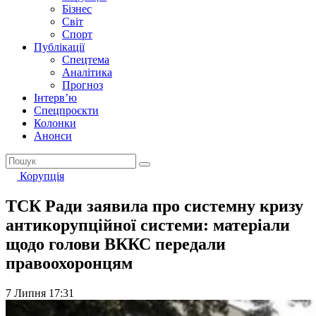
Бізнес
Світ
Спорт
Публікації
Спецтема
Аналітика
Прогноз
Інтерв’ю
Спецпроєкти
Колонки
Анонси
Корупція
ТСК Ради заявила про системну кризу
антикорупційної системи: матеріали
щодо голови ВККС передали
правоохоронцям
7 Липня 17:31