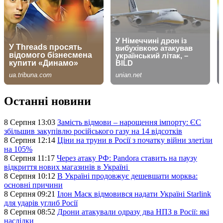
Останні новини
8 Серпня 13:03
Замість відмови – нарощення імпорту: ЄС
збільшив закупівлю російського газу на 14 відсотків
8 Серпня 12:14
Ціни на труни в Росії з початку війни злетіли
на 105%
8 Серпня 11:17
Через атаку РФ: Pandora ставить на паузу
відкриття нових магазинів в Україні
8 Серпня 10:12
В Україні продовжує дешевшати морква:
основні причини
8 Серпня 09:21
Ілон Маск відмовився надати Україні Starlink
для ударів углиб Росії
8 Серпня 08:52
Дрони атакували одразу два НПЗ в Росії: які
наслідки