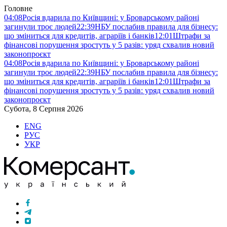
Головне
04:08
Росія вдарила по Київщині: у Броварському районі
загинули троє людей
22:39
НБУ послабив правила для бізнесу:
що зміниться для кредитів, аграріїв і банків
12:01
Штрафи за
фінансові порушення зростуть у 5 разів: уряд схвалив новий
законопроєкт
04:08
Росія вдарила по Київщині: у Броварському районі
загинули троє людей
22:39
НБУ послабив правила для бізнесу:
що зміниться для кредитів, аграріїв і банків
12:01
Штрафи за
фінансові порушення зростуть у 5 разів: уряд схвалив новий
законопроєкт
Субота, 8 Серпня 2026
ENG
РУС
УКР