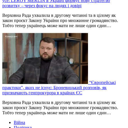
усе: LEROY MERLIN в Україні формує нову стратегію
розвитку – через фокус на людях і довірі
Верховна Рада ухвалила в другому читанні та в цілому як
закон проєкт Закону України про множинне громадянство.
Тобто тепер українець може мати не лише один єдин…
“Європейські
практики”, яких не існує: Броневицький розповів, як
призначають генпрокурора в країнах ЄС
Верховна Рада ухвалила в другому читанні та в цілому як
закон проєкт Закону України про множинне громадянство.
Тобто тепер українець може мати не лише один єдин…
Війна
Політика