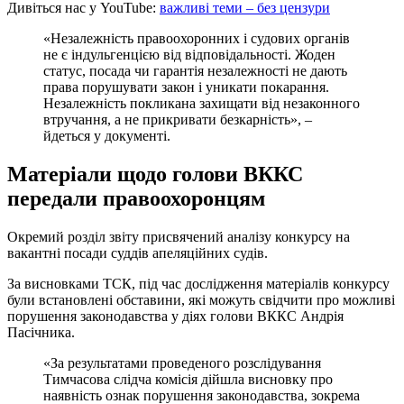
Дивіться нас у YouTube:
важливі теми – без цензури
«Незалежність правоохоронних і судових органів
не є індульгенцією від відповідальності. Жоден
статус, посада чи гарантія незалежності не дають
права порушувати закон і уникати покарання.
Незалежність покликана захищати від незаконного
втручання, а не прикривати безкарність», –
йдеться у документі.
Матеріали щодо голови ВККС
передали правоохоронцям
Окремий розділ звіту присвячений аналізу конкурсу на
вакантні посади суддів апеляційних судів.
За висновками ТСК, під час дослідження матеріалів конкурсу
були встановлені обставини, які можуть свідчити про можливі
порушення законодавства у діях голови ВККС Андрія
Пасічника.
«За результатами проведеного розслідування
Тимчасова слідча комісія дійшла висновку про
наявність ознак порушення законодавства, зокрема