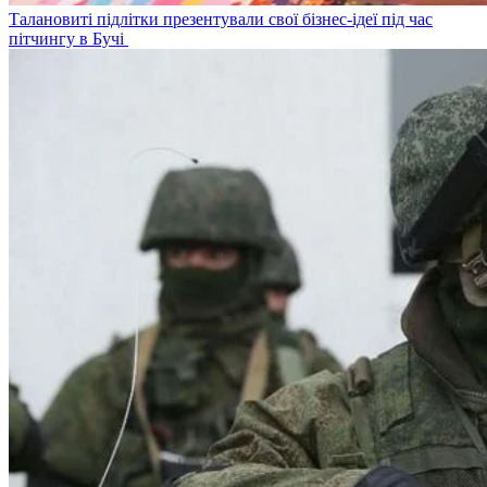
Талановиті підлітки презентували свої бізнес-ідеї під час
пітчингу в Бучі