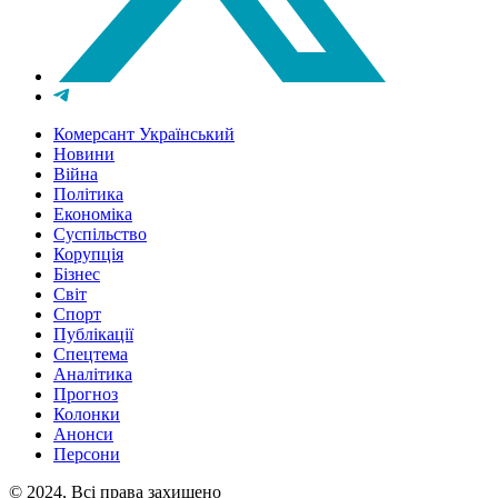
Комерсант Український
Новини
Війна
Політика
Економіка
Суспільство
Корупція
Бізнес
Світ
Спорт
Публікації
Спецтема
Аналітика
Прогноз
Колонки
Анонси
Персони
© 2024, Всі права захищено