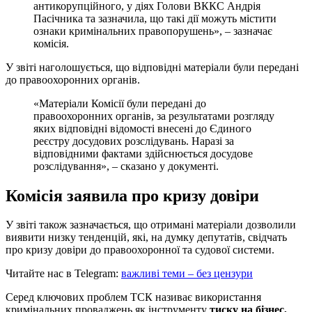
антикорупційного, у діях Голови ВККС Андрія
Пасічника та зазначила, що такі дії можуть містити
ознаки кримінальних правопорушень», – зазначає
комісія.
У звіті наголошується, що відповідні матеріали були передані
до правоохоронних органів.
«Матеріали Комісії були передані до
правоохоронних органів, за результатами розгляду
яких відповідні відомості внесені до Єдиного
реєстру досудових розслідувань. Наразі за
відповідними фактами здійснюється досудове
розслідування», – сказано у документі.
Комісія заявила про кризу довіри
У звіті також зазначається, що отримані матеріали дозволили
виявити низку тенденцій, які, на думку депутатів, свідчать
про кризу довіри до правоохоронної та судової системи.
Читайте нас в Telegram:
важливі теми – без цензури
Серед ключових проблем ТСК називає використання
кримінальних проваджень як інструменту
тиску на бізнес,