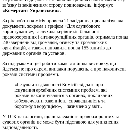
зв’язку із закінченням строку повноважень, інформує
«Комерсант Український»
.
За рік роботи комісія провела 21 засідання, проаналізувала
документи, зокрема з грифом «Для службового
користування», заслухала керівників більшості
правоохоронних і антикорупційних органів, отримала понад
230 звернень від громадян, бізнесу та громадських
організацій, а також направила понад 155 запитів до
державних органів та установ.
За підсумками цієї роботи комісія дійшла висновку, що
йдеться не про окремі випадки порушень, а про накопичені
роками системні проблеми.
«Результати діяльності Комісії свідчать про
існування архаїчних системних проблем, які
роками накопичувалися в органах, покликаних
забезпечувати законність, справедливість та
боротьбу з корупцією», – зазначено у звіті.
У ТСК наголосили, що незалежність правоохоронних та
судових органів не може бути підставою для уникнення
відповідальності.