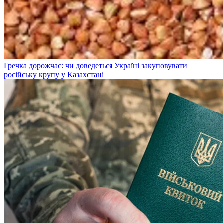
Гречка дорожчає: чи доведеться Україні закуповувати
російську крупу у Казахстані