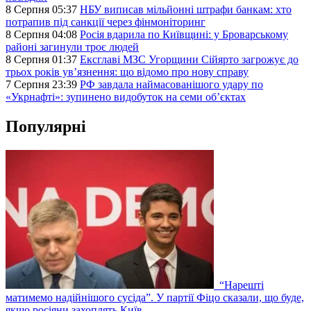
8 Серпня 05:37
НБУ виписав мільйонні штрафи банкам: хто
потрапив під санкції через фінмоніторинг
8 Серпня 04:08
Росія вдарила по Київщині: у Броварському
районі загинули троє людей
8 Серпня 01:37
Ексглаві МЗС Угорщини Сійярто загрожує до
трьох років ув’язнення: що відомо про нову справу
7 Серпня 23:39
РФ завдала наймасованішого удару по
«Укрнафті»: зупинено видобуток на семи об’єктах
Популярні
“Нарешті
матимемо надійнішого сусіда”. У партії Фіцо сказали, що буде,
якщо росіяни захоплять Київ