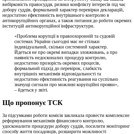
вибірковість правосуддя, ризики конфлікту інтересів під час
добору суддів, формальний характер перевірки декларацій,
недостатню ефективність внутрішнього контролю в
антикорупційних органах, а також питання до роботи окремих
інституцій антикорупційної інфраструктури.
«Проблема корупції в правоохоронній та судовій
системах України сьогодні має не стільки
індивідуальний, скільки системний характер.
Йдеться не про окремі випадки зловживань, а про
наявність недосконалих процедур контролю,
недостатню прозорість окремих процесів,
формальний підхід до перевірок, слабкість
внутрішніх механізмів відповідальності та
недостатню ефективність реагування на суспільно
значущі сигнали про можливі корупційні прояви»,
– йдеться у звіті.
Що пропонує ТСК
За підсумками роботи комісія закликала провести комплексне
реформування механізмів фінансового контролю,
удосконалити процедури добору суддів, посилити моніторинг
способу життя посадовців, розширити можливості