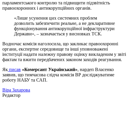
парламентського контролю та підвищити підзвітність
правоохоронних і антикорупційних органів.
«Лише усунення цих системних проблем
дозволить забезпечити реальне, а не декларативне
функціонування антикорупційної інфраструктури
Держави», – зазначається у висновках ТСК.
Водночас комісія наголосила, що закликає правоохоронні
органи, експертне середовище та інші уповноважені
інституції надати належну правову оцінку викладеним у звіті
фактам та вжити передбачених законом заходів реагування.
Як
писав
«Комерсант Український»
, нардеп Власенко
заявив, що тимчасова слідча комісія ВР досліджуватиме
роботу НАБУ та САП.
Віра Захарова
Редактор