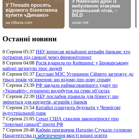
Останні новини
8 Серпня 05:37
НБУ виписав мільйонні штрафи банкам: хто
потрапив під санкції через фінмоніторинг
8 Серпня 04:08
Росія вдарила по Київщині: у Броварському
районі загинули троє людей
8 Серпня 01:37
Ексглаві МЗС Угорщини Сійярто загрожує до
трьох років ув’язнення: що відомо про нову справу
7 Серпня 23:39
РФ завдала наймасованішого удару по
«Укрнафті»: зупинено видобуток на семи об’єктах
7 Серпня 22:39
НБУ послабив правила для бізнесу: що
зміниться для кредитів, аграріїв і банків
7 Серпня 21:54
Китайці планують будувати у Чернігові
індустріальний парк
7 Серпня 21:05
Сенат США схвалив законопроєкт про
“пекельні санкції” проти РФ
7 Серпня 20:48
Кабмін призначив Наталію Стукало головою
Нацагентства із забезпечення якості вищої освіти