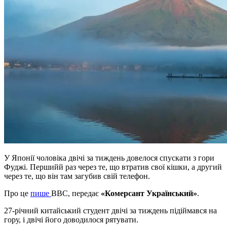
У Японії чоловіка двічі за тиждень довелося спускати з гори
Фуджі. Першийй раз через те, що втратив свої кішки, а другий
через те, що він там загубив свій телефон.
Про це
пише
BBC, передає
«Комерсант Український»
.
27-річний китайський студент двічі за тиждень підіймався на
гору, і двічі його доводилося рятувати.