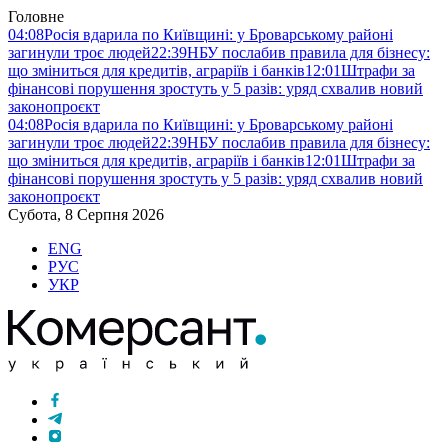
Головне
04:08
Росія вдарила по Київщині: у Броварському районі
загинули троє людей
22:39
НБУ послабив правила для бізнесу:
що зміниться для кредитів, аграріїв і банків
12:01
Штрафи за
фінансові порушення зростуть у 5 разів: уряд схвалив новий
законопроєкт
04:08
Росія вдарила по Київщині: у Броварському районі
загинули троє людей
22:39
НБУ послабив правила для бізнесу:
що зміниться для кредитів, аграріїв і банків
12:01
Штрафи за
фінансові порушення зростуть у 5 разів: уряд схвалив новий
законопроєкт
Субота, 8 Серпня 2026
ENG
РУС
УКР