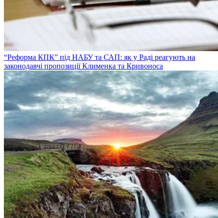
“Реформа КПК” під НАБУ та САП: як у Раді реагують на
законодавчі пропозиції Клименка та Кривоноса