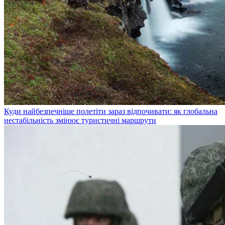
Куди найбезпечніше полетіти зараз відпочивати: як глобальна
нестабільність змінює туристичні маршрути