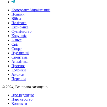
Комерсант Український
Новини
Війна
Політика
Економіка
Суспільство
Корупція
Бізнес
Світ
Спорт
Публікації
Спецтема
Аналітика
Прогноз
Колонки
Анонси
Персони
© 2024, Всі права захищено
Про редакцію
Партнерство
Контакти