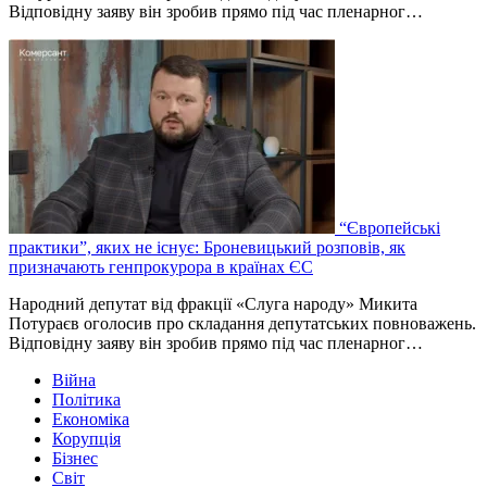
Відповідну заяву він зробив прямо під час пленарног…
“Європейські
практики”, яких не існує: Броневицький розповів, як
призначають генпрокурора в країнах ЄС
Народний депутат від фракції «Слуга народу» Микита
Потураєв оголосив про складання депутатських повноважень.
Відповідну заяву він зробив прямо під час пленарног…
Війна
Політика
Економіка
Корупція
Бізнес
Світ