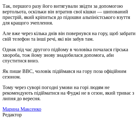
Так, першого разу його витягували звідти за допомогою
вертольота, оскільки він втратив свої кішки — шипований
пристрій, який кріпиться до підошви альпіністського взуття
для кращого зчеплення.
Але вже через кілька днів він повернувся на гору, щоб забрати
свій телефон та інші речі, які він забув там.
Однак під час другого підйому в чоловіка почалася гірська
хвороба, тож йому знову знадобилася допомога, аби
спуститися вниз.
Як пише BBC, чоловік підіймався на гору поза офіційним
сезоном.
Тому через суворі погодні умови на горі людям не
рекомендують підійматися на Фуджі не в сезон, який триває з
липня до вересня.
Марина Максенко
Редактор