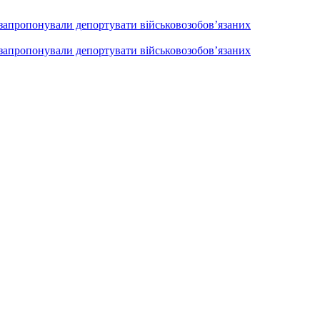
 запропонували депортувати військовозобов’язаних
 запропонували депортувати військовозобов’язаних