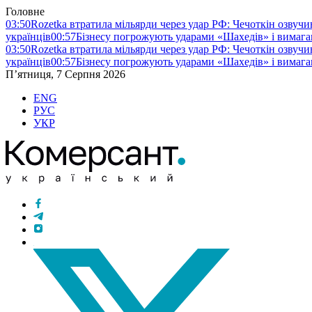
Головне
03:50
Rozetka втратила мільярди через удар РФ: Чечоткін озвуч
українців
00:57
Бізнесу погрожують ударами «Шахедів» і вимага
03:50
Rozetka втратила мільярди через удар РФ: Чечоткін озвуч
українців
00:57
Бізнесу погрожують ударами «Шахедів» і вимага
П’ятниця, 7 Серпня 2026
ENG
РУС
УКР