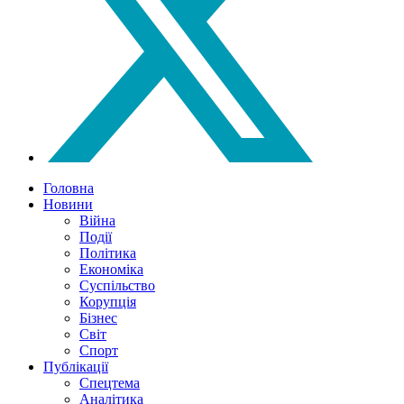
Головна
Новини
Війна
Події
Політика
Економіка
Суспільство
Корупція
Бізнес
Світ
Спорт
Публікації
Спецтема
Аналітика