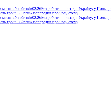
ив масштаби збитків
02:26
Без роботи — назад в Україну: у Польщі
ють гроші: «Флеш» попередив про нову схему
ив масштаби збитків
02:26
Без роботи — назад в Україну: у Польщі
ють гроші: «Флеш» попередив про нову схему