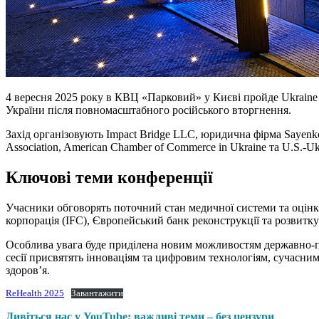
4 вересня 2025 року в КВЦ «Парковий» у Києві пройде Ukraine 
України після повномасштабного російського вторгнення.
Захід організовують Impact Bridge LLC, юридична фірма Sayenko
Association, American Chamber of Commerce in Ukraine та U.S.-Ukr
Ключові теми конференції
Учасники обговорять поточний стан медичної системи та оцінку
корпорація (IFC), Європейський банк реконструкції та розвитк
Особлива увага буде приділена новим можливостям державно-при
сесії присвятять інноваціям та цифровим технологіям, сучасним 
здоров’я.
ReHealth 2025
Завантажити
Дивіться нас у YouTube: важливі теми – без цензури