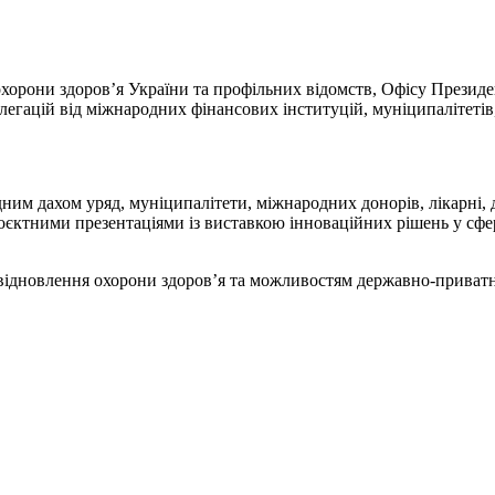
хорони здоров’я України та профільних відомств, Офісу Президен
елегацій від міжнародних фінансових інституцій, муніципалітетів,
ним дахом уряд, муніципалітети, міжнародних донорів, лікарні, д
єктними презентаціями із виставкою інноваційних рішень у сфе
відновлення охорони здоров’я та можливостям державно-приватног