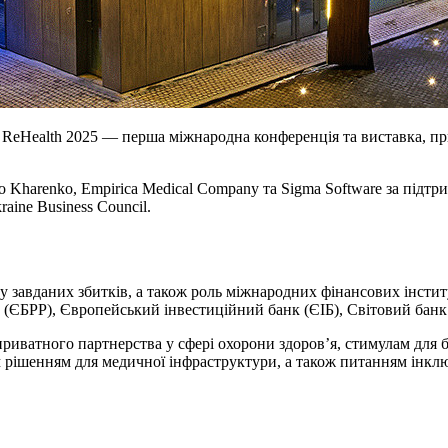
ReHealth 2025 — перша міжнародна конференція та виставка, при
 Kharenko, Empirica Medical Company та Sigma Software за підтр
aine Business Council.
 завданих збитків, а також роль міжнародних фінансових інстит
у (ЄБРР), Європейський інвестиційний банк (ЄІБ), Світовий банк
ватного партнерства у сфері охорони здоров’я, стимулам для бі
рішенням для медичної інфраструктури, а також питанням інклюзії