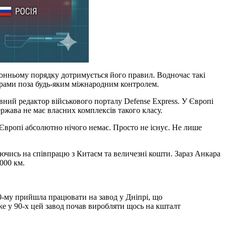
онньому порядку дотримується його правил. Водночас такі
грами поза будь-яким міжнародним контролем.
овний редактор військового порталу Defense Express. У Європі
ржава не має власних комплексів такого класу.
Європі абсолютно нічого немає. Просто не існує. Не лише
раючись на співпрацю з Китаєм та величезні кошти. Зараз Анкара
000 км.
990-му прийшла працювати на завод у Дніпрі, що
же у 90-х цей завод почав виробляти щось на кшталт