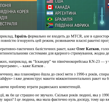
априклад,
Ізраїль
формально не входить до MTCR, але в одностор
повністю ігнорують цей режим, розвиваючи власні ракетні про
перативно-тактичних балістичних ракет, каже
Олег Катков
, гол
континентальними системами для ядерного стримування, жодна де
ких, наприклад, як “Іскандер” чи північнокорейська KN-23 — у 
програми», – каже Катков .
реччину, яка планомірно йшла до своєї мети з 1990-х років, спи
Тайфун» і вже демонструє макети міжконтинентальних ракет на 6
олаючи проблему втрати радянських компетенцій.
ції, як би це страшно не звучало. Скільки років людині, яка у 1
у зараз? І це людина, яка мала фактично нуль досвіду, тому що в