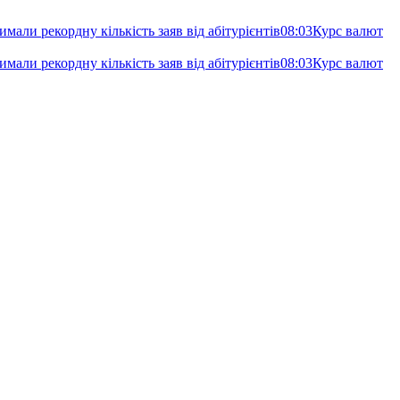
имали рекордну кількість заяв від абітурієнтів
08:03
Курс валют
имали рекордну кількість заяв від абітурієнтів
08:03
Курс валют