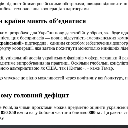
аводів під постійними російськими обстрілами, швидко відновит
либока технологічна кооперація з партнерами.
и країни мають об’єднатися
имі розробляє для України нову далекобійну зброю, яка буде вдв
нність цих боєприпасів — повна відсутність американських компо
країнський»
підтвердив, єдиним способом забезпечення довготр
мулу кооперації, яка здатна похитнути монополію нинішніх ліде
, унікальний досвід українських фахівців у сфері механіки й рак
одитиме випробування на практиці. Оскільки глобальні конфлікти
ьною альтернативою як США, так і Китаю», – каже Тамар.
о упускає це вікно можливостей через політичну кон’юнктуру, п
чому головний дефіцит
e Point, за чиїми проєктами можна предметно оцінити українськи
ь
850-850 км
та вагу бойової частини близько
800 кг
. Ця ракета с
ку.