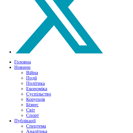
Головна
Новини
Війна
Події
Політика
Економіка
Суспільство
Корупція
Бізнес
Світ
Спорт
Публікації
Спецтема
Аналітика