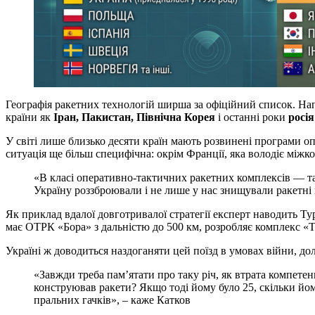
Географія ракетних технологій ширша за офіційний список. Н
країни як
Іран, Пакистан, Північна Корея
і останні роки
росія
У світі лише близько десяти країн мають розвинені програми о
ситуація ще більш специфічна: окрім Франції, яка володіє між
«В класі оперативно-тактичних ракетних комплексів — та
Україну роззброювали і не лише у нас знищували ракетні 
Як приклад вдалої довготривалої стратегії експерт наводить Ту
має ОТРК «Бора» з дальністю до 500 км, розробляє комплекс «
Україні ж доводиться наздоганяти цей поїзд в умовах війни, д
«Завжди треба пам’ятати про таку річ, як втрата компетен
конструював ракети? Якщо тоді йому було 25, скільки йом
пральних гачків», – каже Катков