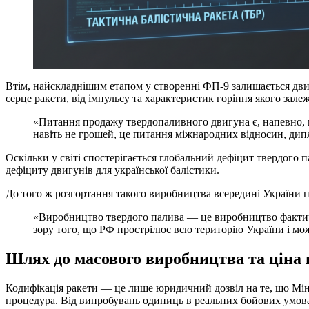
Втім, найскладнішим етапом у створенні ФП-9 залишається двиг
серце ракети, від імпульсу та характеристик горіння якого зал
«Питання продажу твердопаливного двигуна є, напевно, н
навіть не грошей, це питання міжнародних відносин, дипл
Оскільки у світі спостерігається глобальний дефіцит твердого 
дефіциту двигунів для української балістики.
До того ж розгортання такого виробництва всередині України п
«Виробництво твердого палива — це виробництво фактичн
зору того, що РФ прострілює всю територію України і мож
Шлях до масового виробництва та ціна
Кодифікація ракети — це лише юридичний дозвіл на те, що Міні
процедура. Від випробувань одиниць в реальних бойових умовах