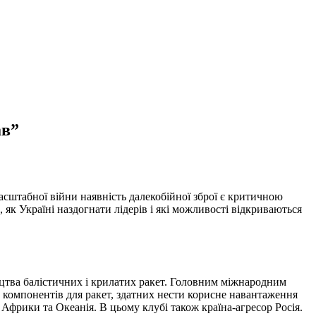
ав”
асштабної війни наявність далекобійної зброї є критичною
як Україні наздогнати лідерів і які можливості відкриваються
ицтва балістичних і крилатих ракет. Головним міжнародним
 компонентів для ракет, здатних нести корисне навантаження
, Африки та Океанія. В цьому клубі також країна-агресор Росія.