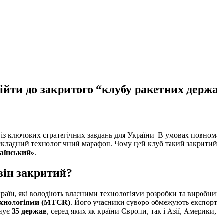
війти до закритого “клубу ракетних держ
із ключових стратегічних завдань для України. В умовах повном
складний технологічний марафон. Чому цей клуб такий закритий, 
аїнський»
.
він закритий?
 країн, які володіють власними технологіями розробки та виробн
ехнологіями (MTCR)
. Його учасники суворо обмежують експорт
днує
35 держав
, серед яких як країни Європи, так і Азії, Америки