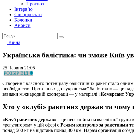
Прогноз
Інтерв’ю
Спецпроєкти
Колонки
Анонси
Війна
Українська балістика: чи зможе Київ у
25 Червня 21:05
РОЗБІР ВІД
Створення власного потенціалу балістичних ракет стало одним 
необхідністю. Проте шлях до «української балістики» — це над
завдяки міжнародній кооперації — у матеріалі
«Комерсант Укр
Хто у «клубі» ракетних держав та чому 
«Клуб ракетних держав»
– це неофіційна назва елітної групи
«регулятором» у цій сфері є
Режим контролю за ракетними т
понад 500 кг на відстань понад 300 км. Наразі організація об’є