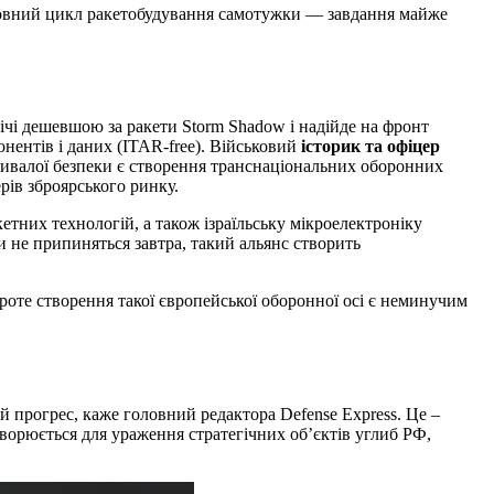
и повний цикл ракетобудування самотужки — завдання майже
ічі дешевшою за ракети Storm Shadow і надійде на фронт
нентів і даних (ITAR-free). Військовий
історик та офіцер
ивалої безпеки є створення транснаціональних оборонних
рів зброярського ринку.
етних технологій, а також ізраїльську мікроелектроніку
 не припиняться завтра, такий альянс створить
роте створення такої європейської оборонної осі є неминучим
й прогрес, каже головний редактора Defense Express. Це –
творюється для ураження стратегічних об’єктів углиб РФ,