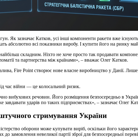
ун. Як зазначає Катков, усі інші компоненти ракети вже існують
ежать абсолютно всі показники виробу. І купити його на ринку м
айбільш складним. Ніхто не хоче просто так продавати компоне
оматії та партнерства між країнами», – вважає Олег Катков.
палива, Fire Point створює нове власне виробництво у Данії. Лиш
ід час війни — це колосальний ризик.
о вибухових речовин. Його розміщення безпосередньо в Україн
е завдавати ударів по таких підприємствах», – зазначає Олег Кат
 штучного стримування України
стерство оборони може купувати виріб, оскільки його характерис
 до замовлення невеликої партії зброї для безпосередньої перев