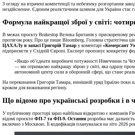
З огляду на втрачені компетенції та небезпеку розгортання з
нездійсненне. Єдиним реалістичним шляхом для України стає г
Формула найкращої зброї у світі: чотир
В межах проєкту Brakestop Велика Британія у прискореному реж
протягом року. Про це пише Bloomberg. Головна стратегічна ці
ЦАХАЛу в запасі Григорій Тамар
у
коментарі
«Комерсант У
підприємств у Східній Європі. Експерт пропонує конкретну фор
«Якщо об’єднати виробничі потужності Німеччини та Чехії
— ми отримаємо найкращу зброю у світі, яка одразу прох
автономний центр сили в оборонній сфері, що стане реал
На переконання Григорія Тамара, нинішній уряд Ізраїлю поки щ
кроком для виживання регіону.
Що відомо про українські розробки і в 
У публічному просторі зараз найбільш відкритою є компанія Fir
відомі проєкти
ФП-7 та ФП-9. Остання
розробка має дальніст
включно з Москвою. Її кодифікація планувалася на літо 2026 ро