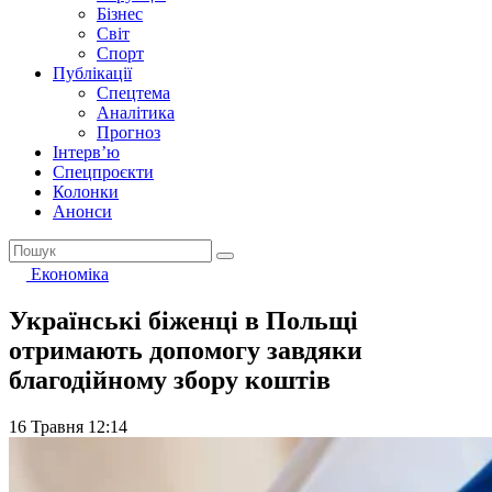
Бізнес
Світ
Спорт
Публікації
Спецтема
Аналітика
Прогноз
Інтерв’ю
Спецпроєкти
Колонки
Анонси
Економіка
Українські біженці в Польщі
отримають допомогу завдяки
благодійному збору коштів
16 Травня 12:14