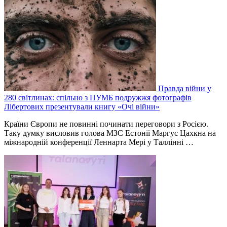
Правда війни у
280 світлинах: спільно з ПУМБ подружжя фотографів
Лібертових презентували книгу «Очі війни»
Країни Європи не повинні починати переговори з Росією.
Таку думку висловив голова МЗС Естонії Маргус Цахкна на
міжнародній конференції Леннарта Мері у Таллінні …