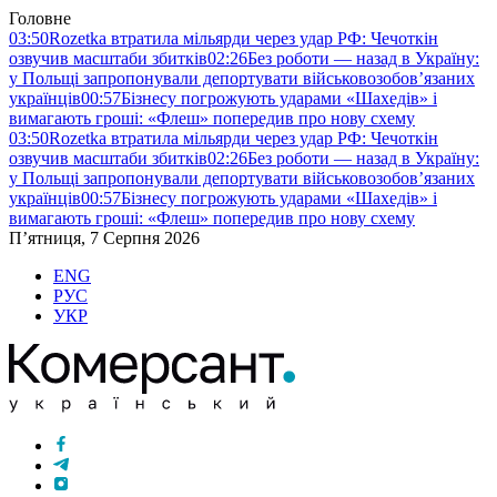
Головне
03:50
Rozetka втратила мільярди через удар РФ: Чечоткін
озвучив масштаби збитків
02:26
Без роботи — назад в Україну:
у Польщі запропонували депортувати військовозобов’язаних
українців
00:57
Бізнесу погрожують ударами «Шахедів» і
вимагають гроші: «Флеш» попередив про нову схему
03:50
Rozetka втратила мільярди через удар РФ: Чечоткін
озвучив масштаби збитків
02:26
Без роботи — назад в Україну:
у Польщі запропонували депортувати військовозобов’язаних
українців
00:57
Бізнесу погрожують ударами «Шахедів» і
вимагають гроші: «Флеш» попередив про нову схему
П’ятниця, 7 Серпня 2026
ENG
РУС
УКР