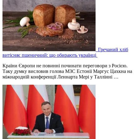
Гречаний хліб
витісняє пшеничний: що обирають українці
Країни Європи не повинні починати переговори з Росією.
Таку думку висловив голова МЗС Естонії Маргус Цахкна на
міжнародній конференції Леннарта Мері у Таллінні …