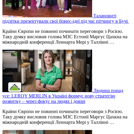
Талановиті
підлітки презентували свої бізнес-ідеї під час пітчингу в Бучі
Країни Європи не повинні починати переговори з Росією.
Таку думку висловив голова МЗС Естонії Маргус Цахкна на
міжнародній конференції Леннарта Мері у Таллінні …
Людина понад
усе: LEROY MERLIN в Україні формує нову стратегію
розвитку – через фокус на людях і довірі
Країни Європи не повинні починати переговори з Росією.
Таку думку висловив голова МЗС Естонії Маргус Цахкна на
міжнародній конференції Леннарта Мері у Таллінні …