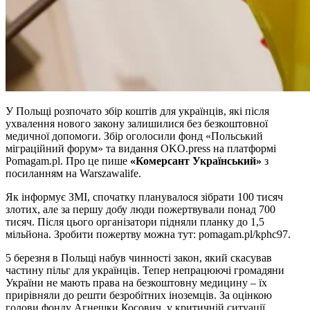
У Польщі розпочато збір коштів для українців, які після
ухвалення нового закону залишилися без безкоштовної
медичної допомоги. Збір оголосили фонд «Польський
міграційний форум» та видання OKO.press на платформі
Pomagam.pl. Про це пише
«Комерсант Український»
з
посиланням на Warszawalife.
Як інформує ЗМІ, спочатку планувалося зібрати 100 тисяч
злотих, але за першу добу люди пожертвували понад 700
тисяч. Після цього організатори підняли планку до 1,5
мільйона. Зробити пожертву можна тут: pomagam.pl/kphc97.
5 березня в Польщі набув чинності закон, який скасував
частину пільг для українців. Тепер непрацюючі громадяни
України не мають права на безкоштовну медицину – їх
прирівняли до решти безробітних іноземців. За оцінкою
голови фонду Агнешки Косович, у критичній ситуації