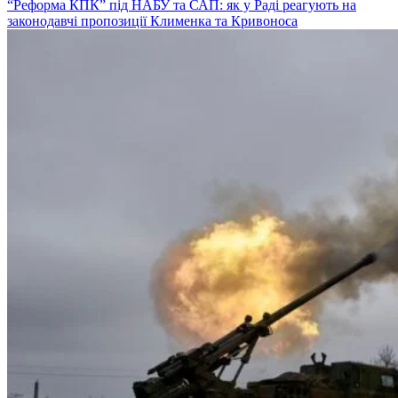
“Реформа КПК” під НАБУ та САП: як у Раді реагують на
законодавчі пропозиції Клименка та Кривоноса