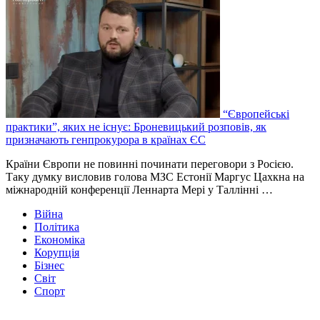
“Європейські
практики”, яких не існує: Броневицький розповів, як
призначають генпрокурора в країнах ЄС
Країни Європи не повинні починати переговори з Росією.
Таку думку висловив голова МЗС Естонії Маргус Цахкна на
міжнародній конференції Леннарта Мері у Таллінні …
Війна
Політика
Економіка
Корупція
Бізнес
Світ
Спорт