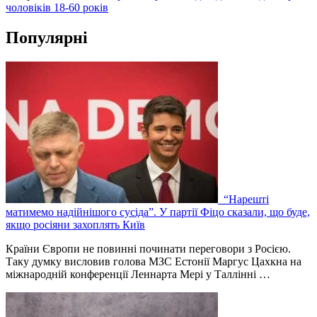
чоловіків 18-60 років
Популярні
“Нарешті
матимемо надійнішого сусіда”. У партії Фіцо сказали, що буде,
якщо росіяни захоплять Київ
Країни Європи не повинні починати переговори з Росією.
Таку думку висловив голова МЗС Естонії Маргус Цахкна на
міжнародній конференції Леннарта Мері у Таллінні …