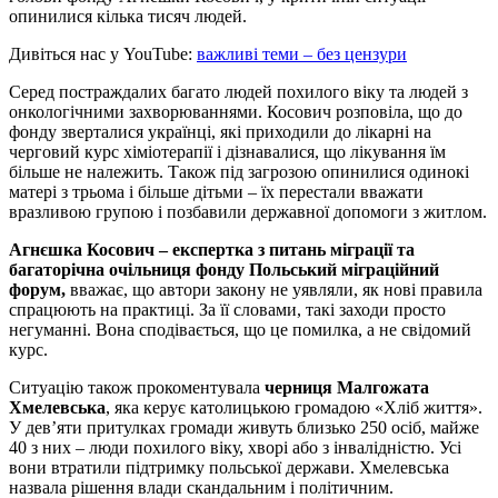
опинилися кілька тисяч людей.
Дивіться нас у YouTube:
важливі теми – без цензури
Серед постраждалих багато людей похилого віку та людей з
онкологічними захворюваннями. Косович розповіла, що до
фонду зверталися українці, які приходили до лікарні на
черговий курс хіміотерапії і дізнавалися, що лікування їм
більше не належить. Також під загрозою опинилися одинокі
матері з трьома і більше дітьми – їх перестали вважати
вразливою групою і позбавили державної допомоги з житлом.
Агнєшка Косович – експертка з питань міграції та
багаторічна очільниця фонду Польський міграційний
форум,
вважає, що автори закону не уявляли, як нові правила
спрацюють на практиці. За її словами, такі заходи просто
негуманні. Вона сподівається, що це помилка, а не свідомий
курс.
Ситуацію також прокоментувала
черниця Малгожата
Хмелевська
, яка керує католицькою громадою «Хліб життя».
У дев’яти притулках громади живуть близько 250 осіб, майже
40 з них – люди похилого віку, хворі або з інвалідністю. Усі
вони втратили підтримку польської держави. Хмелевська
назвала рішення влади скандальним і політичним.