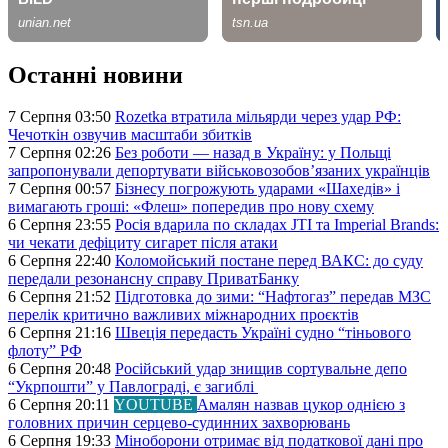
Останні новини
7 Серпня 03:50
Rozetka втратила мільярди через удар РФ:
Чечоткін озвучив масштаби збитків
7 Серпня 02:26
Без роботи — назад в Україну: у Польщі
запропонували депортувати військовозобов’язаних українців
7 Серпня 00:57
Бізнесу погрожують ударами «Шахедів» і
вимагають гроші: «Флеш» попередив про нову схему
6 Серпня 23:55
Росія вдарила по складах JTI та Imperial Brands:
чи чекати дефіциту сигарет після атаки
6 Серпня 22:40
Коломойський постане перед ВАКС: до суду
передали резонансну справу ПриватБанку
6 Серпня 21:52
Підготовка до зими: “Нафтогаз” передав МЗС
перелік критично важливих міжнародних проєктів
6 Серпня 21:16
Швеція передасть Україні судно “тіньового
флоту” РФ
6 Серпня 20:48
Російський удар знищив сортувальне депо
“Укрпошти” у Павлограді, є загиблі
6 Серпня 20:11
YOUTUBE
Амалян назвав цукор однією з
головних причин серцево-судинних захворювань
6 Серпня 19:33
Міноборони отримає від податкової дані про