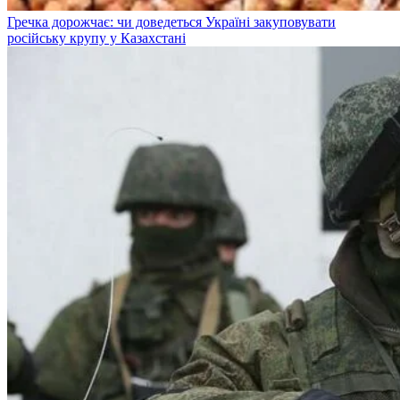
Гречка дорожчає: чи доведеться Україні закуповувати
російську крупу у Казахстані