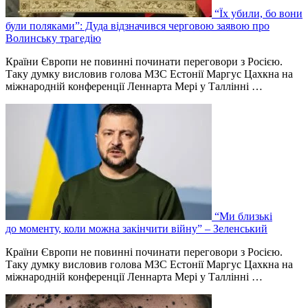
“Їх убили, бо вони
були поляками”: Дуда відзначився черговою заявою про
Волинську трагедію
Країни Європи не повинні починати переговори з Росією.
Таку думку висловив голова МЗС Естонії Маргус Цахкна на
міжнародній конференції Леннарта Мері у Таллінні …
“Ми близькі
до моменту, коли можна закінчити війну” – Зеленський
Країни Європи не повинні починати переговори з Росією.
Таку думку висловив голова МЗС Естонії Маргус Цахкна на
міжнародній конференції Леннарта Мері у Таллінні …