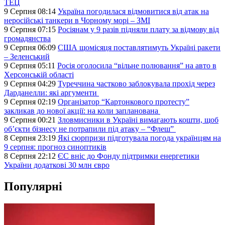
ТЕЦ
9 Серпня 08:14
Україна погодилася відмовитися від атак на
неросійські танкери в Чорному морі – ЗМІ
9 Серпня 07:15
Росіянам у 9 разів підняли плату за відмову від
громадянства
9 Серпня 06:09
США щомісяця поставлятимуть Україні ракети
– Зеленський
9 Серпня 05:11
Росія оголосила “вільне полювання” на авто в
Херсонській області
9 Серпня 04:29
Туреччина частково заблокувала прохід через
Дарданелли: які аргументи
9 Серпня 02:19
Організатор “Картонкового протесту”
закликав до нової акції: на коли запланована
9 Серпня 00:21
Зловмисники в Україні вимагають кошти, щоб
об’єкти бізнесу не потрапили під атаку – “Флеш”
8 Серпня 23:19
Які сюрпризи підготувала погода українцям на
9 серпня: прогноз синоптиків
8 Серпня 22:12
ЄС вніс до Фонду підтримки енергетики
України додаткові 30 млн євро
Популярні