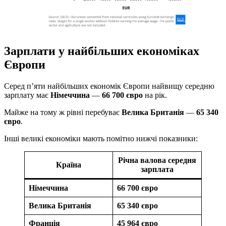
Зарплати у найбільших економіках
Європи
Серед п’яти найбільших економік Європи найвищу середню
зарплату має
Німеччина
—
66 700 євро
на рік.
Майже на тому ж рівні перебуває
Велика Британія
—
65 340
євро
.
Інші великі економіки мають помітно нижчі показники:
Річна валова середня
Країна
зарплата
Німеччина
66 700 євро
Велика Британія
65 340 євро
Франція
45 964 євро