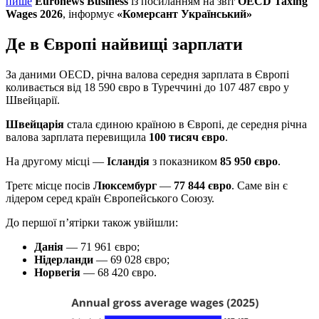
пише
Euronews Business
із посиланням на звіт
OECD Taxing
Wages 2026
, інформує
«Комерсант Український»
Де в Європі найвищі зарплати
За даними OECD, річна валова середня зарплата в Європі
коливається від 18 590 євро в Туреччині до 107 487 євро у
Швейцарії.
Швейцарія
стала єдиною країною в Європі, де середня річна
валова зарплата перевищила
100 тисяч євро
.
На другому місці —
Ісландія
з показником
85 950 євро
.
Третє місце посів
Люксембург
—
77 844 євро
. Саме він є
лідером серед країн Європейського Союзу.
До першої п’ятірки також увійшли:
Данія
— 71 961 євро;
Нідерланди
— 69 028 євро;
Норвегія
— 68 420 євро.