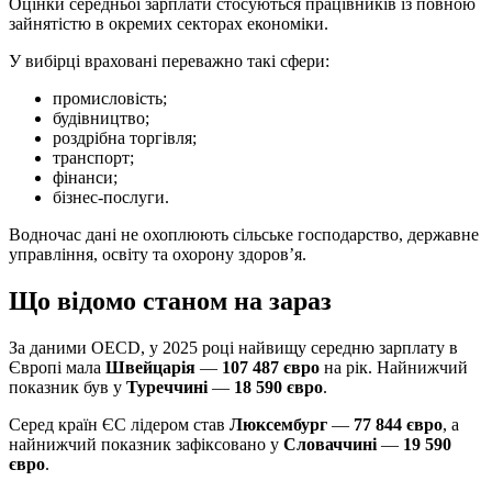
Оцінки середньої зарплати стосуються працівників із повною
зайнятістю в окремих секторах економіки.
У вибірці враховані переважно такі сфери:
промисловість;
будівництво;
роздрібна торгівля;
транспорт;
фінанси;
бізнес-послуги.
Водночас дані не охоплюють сільське господарство, державне
управління, освіту та охорону здоров’я.
Що відомо станом на зараз
За даними OECD, у 2025 році найвищу середню зарплату в
Європі мала
Швейцарія
—
107 487 євро
на рік. Найнижчий
показник був у
Туреччині
—
18 590 євро
.
Серед країн ЄС лідером став
Люксембург
—
77 844 євро
, а
найнижчий показник зафіксовано у
Словаччині
—
19 590
євро
.