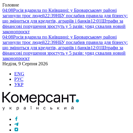
Головне
04:08
Росія вдарила по Київщині: у Броварському районі
загинули троє людей
22:39
НБУ послабив правила для бізнесу:
що зміниться для кредитів, аграріїв і банків
12:01
Штрафи за
фінансові порушення зростуть у 5 разів: уряд схвалив новий
законопроєкт
04:08
Росія вдарила по Київщині: у Броварському районі
загинули троє людей
22:39
НБУ послабив правила для бізнесу:
що зміниться для кредитів, аграріїв і банків
12:01
Штрафи за
фінансові порушення зростуть у 5 разів: уряд схвалив новий
законопроєкт
Неділя, 9 Серпня 2026
ENG
РУС
УКР