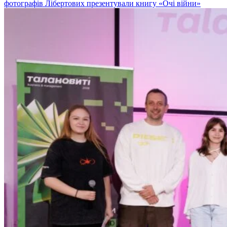
фотографів Лібертових презентували книгу «Очі війни»