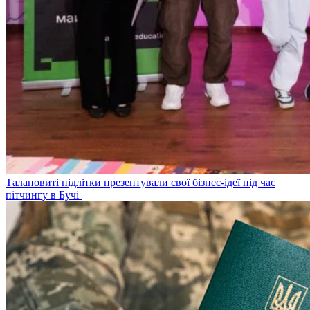
Талановиті підлітки презентували свої бізнес-ідеї під час
пітчингу в Бучі