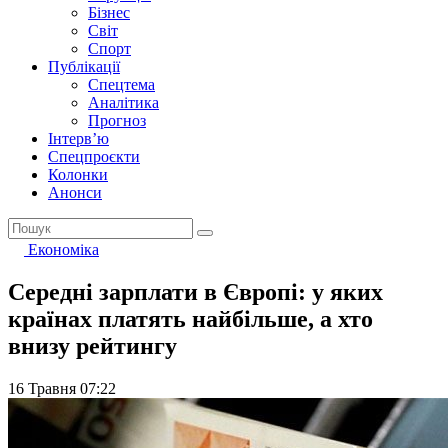
Бізнес
Світ
Спорт
Публікації
Спецтема
Аналітика
Прогноз
Інтерв’ю
Спецпроєкти
Колонки
Анонси
Економіка
Середні зарплати в Європі: у яких
країнах платять найбільше, а хто
внизу рейтингу
16 Травня 07:22