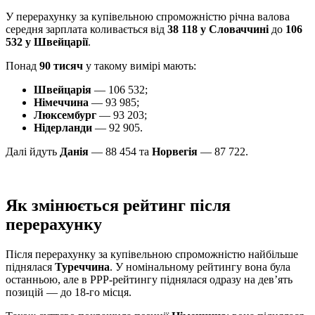
У перерахунку за купівельною спроможністю річна валова
середня зарплата коливається від
38 118 у Словаччині
до
106
532 у Швейцарії
.
Понад
90 тисяч
у такому вимірі мають:
Швейцарія
— 106 532;
Німеччина
— 93 985;
Люксембург
— 93 203;
Нідерланди
— 92 905.
Далі йдуть
Данія
— 88 454 та
Норвегія
— 87 722.
Як змінюється рейтинг після
перерахунку
Після перерахунку за купівельною спроможністю найбільше
піднялася
Туреччина
. У номінальному рейтингу вона була
останньою, але в PPP-рейтингу піднялася одразу на дев’ять
позицій — до 18-го місця.