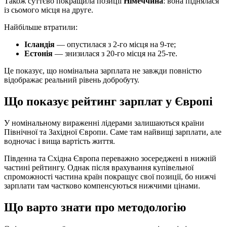
Також суттєво покращила позиції
Німеччина
: вона піднялася
із сьомого місця на друге.
Найбільше втратили:
Ісландія
— опустилася з 2-го місця на 9-те;
Естонія
— знизилася з 20-го місця на 25-те.
Це показує, що номінальна зарплата не завжди повністю
відображає реальний рівень добробуту.
Що показує рейтинг зарплат у Європі
У номінальному вираженні лідерами залишаються країни
Північної та Західної Європи. Саме там найвищі зарплати, але
водночас і вища вартість життя.
Південна та Східна Європа переважно зосереджені в нижній
частині рейтингу. Однак після врахування купівельної
спроможності частина країн покращує свої позиції, бо нижчі
зарплати там частково компенсуються нижчими цінами.
Що варто знати про методологію