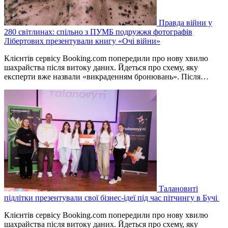
Правда війни у
280 світлинах: спільно з ПУМБ подружжя фотографів
Лібертових презентували книгу «Очі війни»
Клієнтів сервісу Booking.com попередили про нову хвилю
шахрайства після витоку даних. Йдеться про схему, яку
експерти вже назвали «викраденням бронювань». Після…
Талановиті
підлітки презентували свої бізнес-ідеї під час пітчингу в Бучі
Клієнтів сервісу Booking.com попередили про нову хвилю
шахрайства після витоку даних. Йдеться про схему, яку