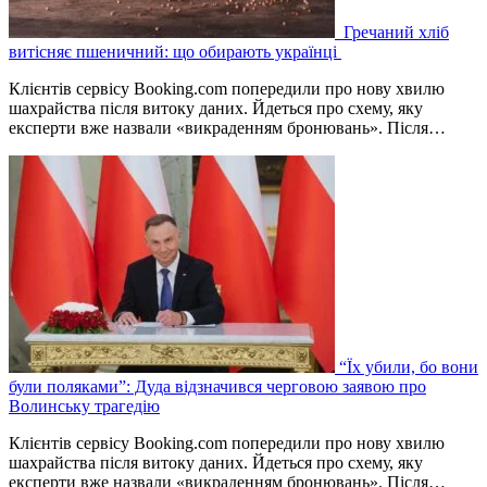
Гречаний хліб
витісняє пшеничний: що обирають українці
Клієнтів сервісу Booking.com попередили про нову хвилю
шахрайства після витоку даних. Йдеться про схему, яку
експерти вже назвали «викраденням бронювань». Після…
“Їх убили, бо вони
були поляками”: Дуда відзначився черговою заявою про
Волинську трагедію
Клієнтів сервісу Booking.com попередили про нову хвилю
шахрайства після витоку даних. Йдеться про схему, яку
експерти вже назвали «викраденням бронювань». Після…