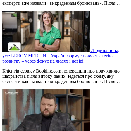
експерти вже назвали «викраденням бронювань». Після…
Людина понад
усе: LEROY MERLIN в Україні формує нову стратегію
розвитку – через фокус на людях і довірі
Клієнтів сервісу Booking.com попередили про нову хвилю
шахрайства після витоку даних. Йдеться про схему, яку
експерти вже назвали «викраденням бронювань». Після…