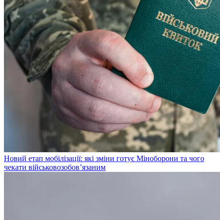
Новий етап мобілізації: які зміни готує Міноборони та чого
чекати військовозобов’язаним