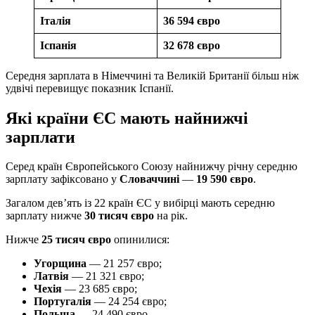
Італія
36 594 євро
Іспанія
32 678 євро
Середня зарплата в Німеччині та Великій Британії більш ніж
удвічі перевищує показник Іспанії.
Які країни ЄС мають найнижчі
зарплати
Серед країн Європейського Союзу найнижчу річну середню
зарплату зафіксовано у
Словаччині
—
19 590 євро
.
Загалом дев’ять із 22 країн ЄС у вибірці мають середню
зарплату нижче
30 тисяч євро
на рік.
Нижче
25 тисяч євро
опинилися:
Угорщина
— 21 257 євро;
Латвія
— 21 321 євро;
Чехія
— 23 685 євро;
Португалія
— 24 254 євро;
Польща
— 24 490 євро.