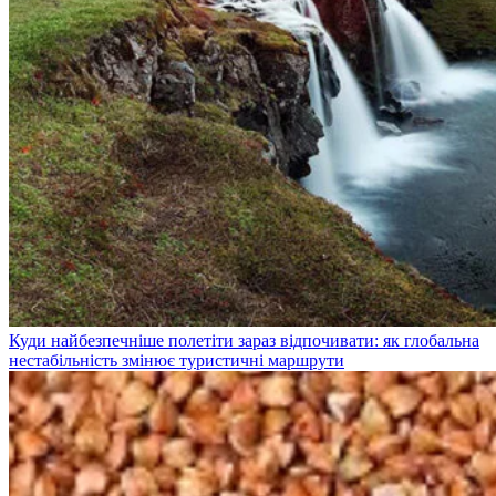
Куди найбезпечніше полетіти зараз відпочивати: як глобальна
нестабільність змінює туристичні маршрути