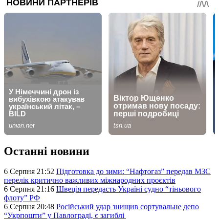
Останні новини
6 Серпня 21:52
Підготовка до зими: “Нафтогаз” передав МЗС
перелік критично важливих міжнародних проєктів
6 Серпня 21:16
Швеція передасть Україні судно “тіньового
флоту” РФ
6 Серпня 20:48
Російський удар знищив сортувальне депо
“Укрпошти” у Павлограді, є загиблі