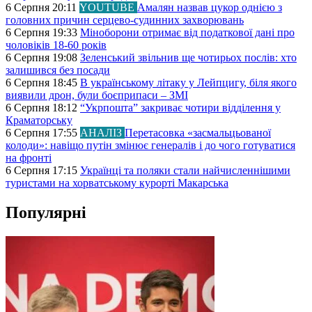
6 Серпня 20:11
YOUTUBE
Амалян назвав цукор однією з
головних причин серцево-судинних захворювань
6 Серпня 19:33
Міноборони отримає від податкової дані про
чоловіків 18-60 років
6 Серпня 19:08
Зеленський звільнив ще чотирьох послів: хто
залишився без посади
6 Серпня 18:45
В українському літаку у Лейпцигу, біля якого
виявили дрон, були боєприпаси – ЗМІ
6 Серпня 18:12
“Укрпошта” закриває чотири відділення у
Краматорську
6 Серпня 17:55
АНАЛІЗ
Перетасовка «засмальцьованої
колоди»: навіщо путін змінює генералів і до чого готуватися
на фронті
6 Серпня 17:15
Українці та поляки стали найчисленнішими
туристами на хорватському курорті Макарська
Популярні