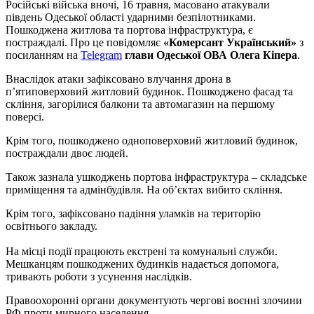
Російські війська вночі, 16 травня, масовано атакували
південь Одеської області ударними безпілотниками.
Пошкоджена житлова та портова інфраструктура, є
постраждалі. Про це повідомляє
«Комерсант Український»
з
посиланням на
Telegram
глави Одеської ОВА Олега Кіпера
.
Внаслідок атаки зафіксовано влучання дрона в
пʼятиповерховий житловий будинок. Пошкоджено фасад та
скління, загорілися балкони та автомагазин на першому
поверсі.
Крім того, пошкоджено одноповерховий житловий будинок,
постраждали двоє людей.
Також зазнала ушкоджень портова інфраструктура – складське
приміщення та адмінбудівля. На обʼєктах вибито скління.
Крім того, зафіксовано падіння уламків на територію
освітнього закладу.
На місці події працюють екстрені та комунальні служби.
Мешканцям пошкоджених будинків надається допомога,
тривають роботи з усунення наслідків.
Правоохоронні органи документують чергові воєнні злочини
РФ проти мирного населення.