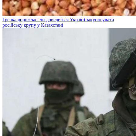
Гречка дорожчає: чи доведеться Україні закуповувати
російську крупу у Казахстані