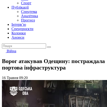
Спорт
Публікації
Спецтема
Аналітика
Прогноз
Інтерв’ю
Спецпроєкти
Колонки
Анонси
Війна
Ворог атакував Одещину: постраждала
портова інфраструктура
16 Травня 09:20