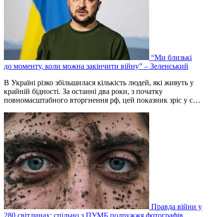
“Ми близькі
до моменту, коли можна закінчити війну” – Зеленський
В Україні різко збільшилася кількість людей, які живуть у
крайній бідності. За останні два роки, з початку
повномасштабного вторгнення рф, цей показник зріс у с…
Правда війни у
280 світлинах: спільно з ПУМБ подружжя фотографів