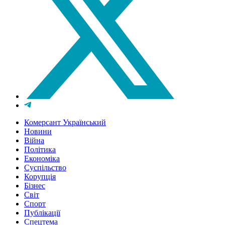
Комерсант Український
Новини
Війна
Політика
Економіка
Суспільство
Корупція
Бізнес
Світ
Спорт
Публікації
Спецтема