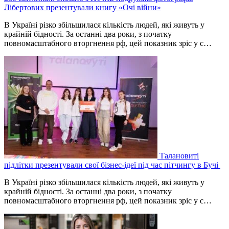
Лібертових презентували книгу «Очі війни»
В Україні різко збільшилася кількість людей, які живуть у
крайній бідності. За останні два роки, з початку
повномасштабного вторгнення рф, цей показник зріс у с…
Талановиті
підлітки презентували свої бізнес-ідеї під час пітчингу в Бучі
В Україні різко збільшилася кількість людей, які живуть у
крайній бідності. За останні два роки, з початку
повномасштабного вторгнення рф, цей показник зріс у с…