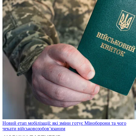
Новий етап мобілізації: які зміни готує Міноборони та чого
чекати військовозобов’язаним