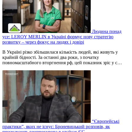
Людина понад
усе: LEROY MERLIN в Україні формує нову стратегію
розвитку – через фокус на людях і довірі
В Україні різко збільшилася кількість людей, які живуть у
крайній бідності. За останні два роки, з початку
повномасштабного вторгнення рф, цей показник зріс у с…
“Європейські
практики”, яких не існує: Броневицький розповів, як
призначають генпрокурора в країнах ЄС