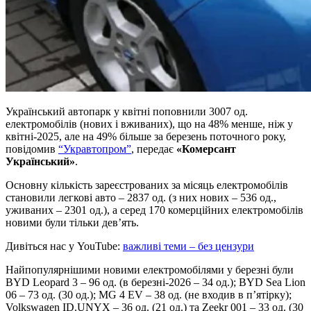
Український автопарк у квітні поповнили 3007 од.
електромобілів (нових і вживаних), що на 48% менше, ніж у
квітні-2025, але на 49% більше за березень поточного року,
повідомив
“Укравтопром”
, передає
«Комерсант
Український»
.
Основну кількість зареєстрованих за місяць електромобілів
становили легкові авто – 2837 од. (з них нових – 536 од.,
уживаних – 2301 од.), а серед 170 комерційних електромобілів
новими були тільки дев’ять.
Дивіться нас у YouTube:
важливі теми – без цензури
Найпопулярнішими новими електромобілями у березні були
BYD Leopard 3 – 96 од. (в березні-2026 – 34 од.); BYD Sea Lion
06 – 73 од. (30 од.); MG 4 EV – 38 од. (не входив в п’ятірку);
Volkswagen ID.UNYX – 36 од. (21 од.) та Zeekr 001 – 33 од. (30