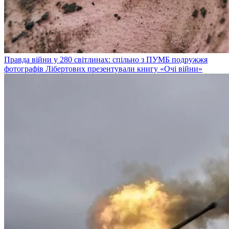
Правда війни у 280 світлинах: спільно з ПУМБ подружжя
фотографів Лібертових презентували книгу «Очі війни»