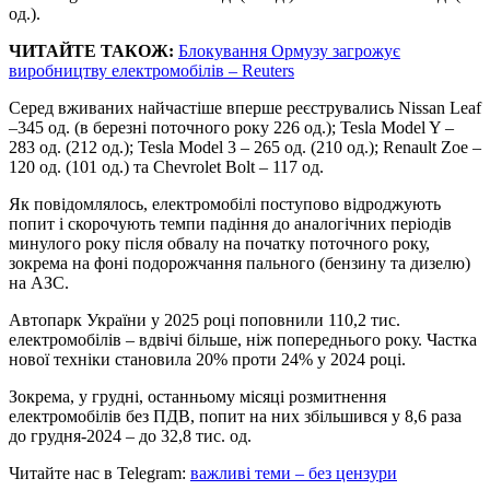
од.).
ЧИТАЙТЕ ТАКОЖ:
Блокування Ормузу загрожує
виробництву електромобілів – Reuters
Серед вживаних найчастіше вперше реєструвались Nissan Leaf
–345 од. (в березні поточного року 226 од.); Tesla Model Y –
283 од. (212 од.); Tesla Model 3 – 265 од. (210 од.); Renault Zoe –
120 од. (101 од.) та Chevrolet Bolt – 117 од.
Як повідомлялось, електромобілі поступово відроджують
попит і скорочують темпи падіння до аналогічних періодів
минулого року після обвалу на початку поточного року,
зокрема на фоні подорожчання пального (бензину та дизелю)
на АЗС.
Автопарк України у 2025 році поповнили 110,2 тис.
електромобілів – вдвічі більше, ніж попереднього року. Частка
нової техніки становила 20% проти 24% у 2024 році.
Зокрема, у грудні, останньому місяці розмитнення
електромобілів без ПДВ, попит на них збільшився у 8,6 раза
до грудня-2024 – до 32,8 тис. од.
Читайте нас в Telegram:
важливі теми – без цензури