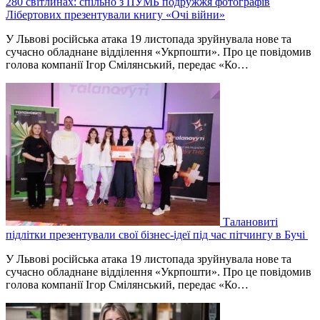
280 світлинах: спільно з ПУМБ подружжя фотографів
Лібертових презентували книгу «Очі війни»
У Львові російська атака 19 листопада зруйнувала нове та
сучасно обладнане відділення «Укрпошти». Про це повідомив
голова компанії Ігор Смілянський, передає «Ко…
Талановиті
підлітки презентували свої бізнес-ідеї під час пітчингу в Бучі
У Львові російська атака 19 листопада зруйнувала нове та
сучасно обладнане відділення «Укрпошти». Про це повідомив
голова компанії Ігор Смілянський, передає «Ко…