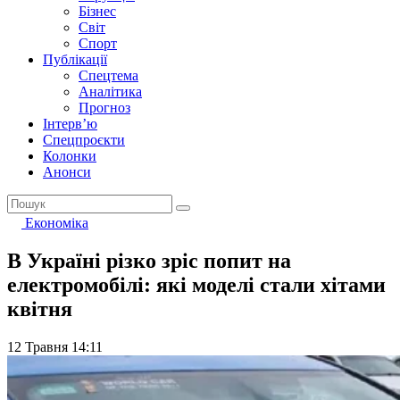
Бізнес
Світ
Спорт
Публікації
Спецтема
Аналітика
Прогноз
Інтерв’ю
Спецпроєкти
Колонки
Анонси
Економіка
В Україні різко зріс попит на
електромобілі: які моделі стали хітами
квітня
12 Травня 14:11