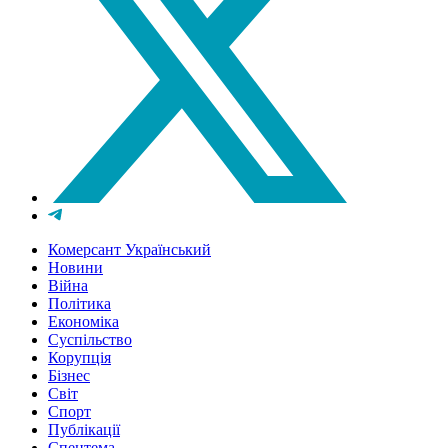
Комерсант Український
Новини
Війна
Політика
Економіка
Суспільство
Корупція
Бізнес
Світ
Спорт
Публікації
Спецтема