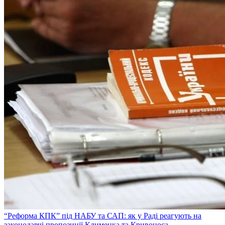
“Реформа КПК” під НАБУ та САП: як у Раді реагують на
законодавчі пропозиції Клименка та Кривоноса