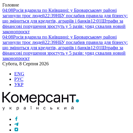
Головне
04:08
Росія вдарила по Київщині: у Броварському районі
загинули троє людей
22:39
НБУ послабив правила для бізнесу:
що зміниться для кредитів, аграріїв і банків
12:01
Штрафи за
фінансові порушення зростуть у 5 разів: уряд схвалив новий
законопроєкт
04:08
Росія вдарила по Київщині: у Броварському районі
загинули троє людей
22:39
НБУ послабив правила для бізнесу:
що зміниться для кредитів, аграріїв і банків
12:01
Штрафи за
фінансові порушення зростуть у 5 разів: уряд схвалив новий
законопроєкт
Субота, 8 Серпня 2026
ENG
РУС
УКР