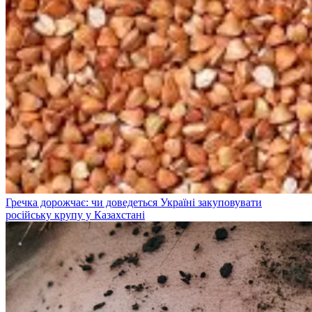
Гречка дорожчає: чи доведеться Україні закуповувати
російську крупу у Казахстані