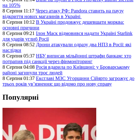
на 105%
8 Серпня 11:17
Через атаку РФ: Pandora ставить на паузу
відкриття нових магазинів в Україні
8 Серпня 10:12
В Україні продовжує дешевшати морква:
основні причини
8 Серпня 09:21
Ілон Маск відмовився надати Україні Starlink
для ударів углиб Росії
8 Серпня 08:52
Дрони атакували одразу два НПЗ в Росії: які
наслідки
8 Серпня 05:37
НБУ виписав мільйонні штрафи банкам: хто
потрапив під санкції через фінмоніторинг
8 Серпня 04:08
Росія вдарила по Київщині: у Броварському
районі загинули троє людей
8 Серпня 01:37
Ексглаві МЗС Угорщини Сійярто загрожує до
трьох років ув’язнення: що відомо про нову справу
Популярні