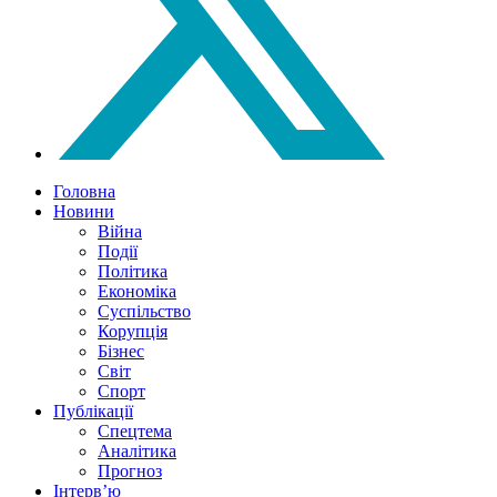
Головна
Новини
Війна
Події
Політика
Економіка
Суспільство
Корупція
Бізнес
Світ
Спорт
Публікації
Спецтема
Аналітика
Прогноз
Інтерв’ю