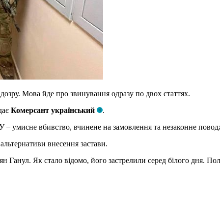
дозру. Мова йде про звинування одразу по двох статтях.
дає
Комерсант український
.
3 ККУ – умисне вбивство, вчинене на замовлення та незаконне повод
 альтернативи внесення застави.
н Ганул. Як стало відомо, його застрелили серед білого дня. Пол