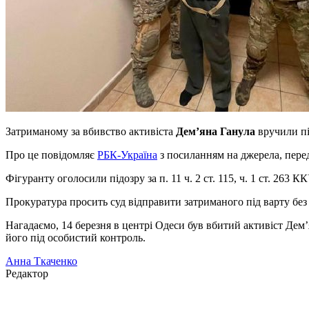
Затриманому за вбивство активіста
Дем’яна Ганула
вручили пі
Про це повідомляє
РБК-Україна
з посиланням на джерела, пере
Фігуранту оголосили підозру за п. 11 ч. 2 ст. 115, ч. 1 ст. 26
Прокуратура просить суд відправити затриманого під варту без
Нагадаємо, 14 березня в центрі Одеси був вбитий активіст Дем’я
його під особистий контроль.
Анна Ткаченко
Редактор