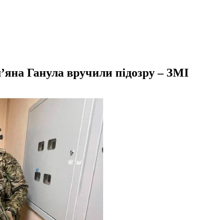
’яна Ганула вручили підозру – ЗМІ