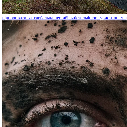
відпочивати: як глобальна нестабільність змінює туристичні м