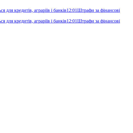
я для кредитів, аграріїв і банків
12:01
Штрафи за фінансові
я для кредитів, аграріїв і банків
12:01
Штрафи за фінансові