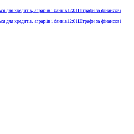
я для кредитів, аграріїв і банків
12:01
Штрафи за фінансові
я для кредитів, аграріїв і банків
12:01
Штрафи за фінансові