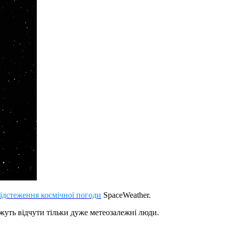
відстеження космічної погоди
SpaceWeather.
ожуть відчути тільки дуже метеозалежні люди.