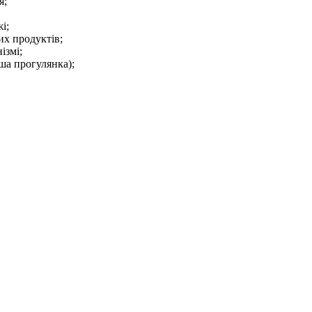
я;
і;
х продуктів;
ізмі;
ша прогулянка);