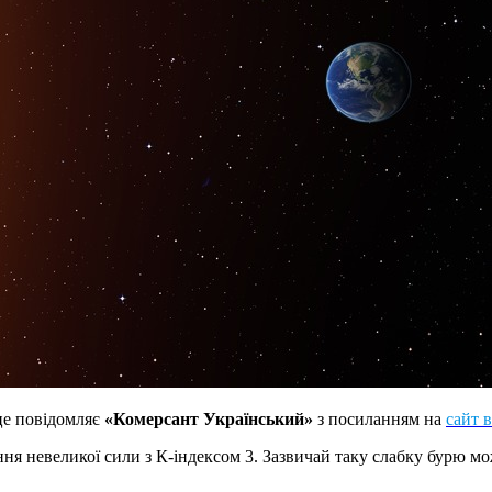
 це повідомляє
«Комерсант Український»
з посиланням на
сайт 
ння невеликої сили з К-індексом 3. Зазвичай таку слабку бурю м