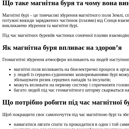
Що таке магнітна буря та чому вона ви
Магнітні бурі – це тимчасові збурення магнітного поля Землі,
потужні викиди заряджених частинок (плазми) від Сонця взаєм
викликаючи збурення та магнітні бурі.
Під час магнітних буревіїв частинки сонячної плазми взаємоді
Як магнітна буря впливає на здоров’я
Геомагнітні збурення атмосфери впливають на людей наступни
магнітні поля впливають на біоелектричні процеси в орга
у людей із серцево-судинними захворюваннями бурі можут
збільшувати ризик серцевих нападів та інсультів;
можуть впливати на нервову систему і спричиняти головні 
багато людей під час геомагнітного шторму скаржаться на сл
Що потрібно робити під час магнітної б
Щоб покращити своє самопочуття під час магнітною бурі та збере
намагатися лягати спати та прокидатися в один і той сами