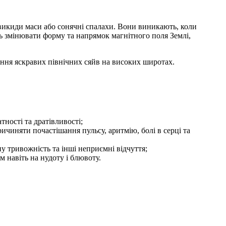
і викиди маси або сонячні спалахи. Вони виникають, коли
ь змінювати форму та напрямок магнітного поля Землі,
ення яскравих північних сяйв на високих широтах.
ності та дратівливості;
чиняти почастішання пульсу, аритмію, болі в серці та
у тривожність та інші неприємні відчуття;
ом навіть на нудоту і блювоту.