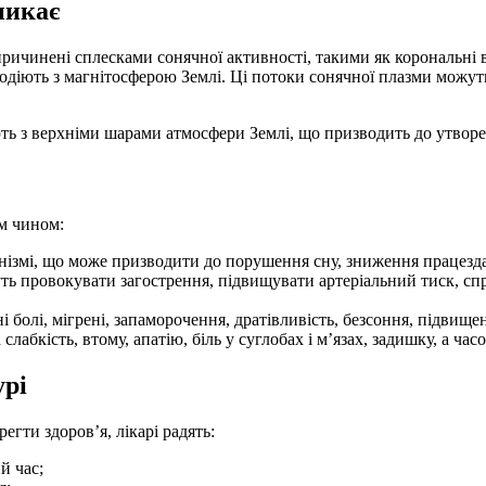
никає
 спричинені сплесками сонячної активності, такими як корональн
одіють з магнітосферою Землі. Ці потоки сонячної плазми можут
ють з верхніми шарами атмосфери Землі, що призводить до утвор
м чином:
нізмі, що може призводити до порушення сну, зниження працездат
ь провокувати загострення, підвищувати артеріальний тиск, спри
болі, мігрені, запаморочення, дратівливість, безсоння, підвищен
абкість, втому, апатію, біль у суглобах і м’язах, задишку, а час
урі
гти здоров’я, лікарі радять:
й час;