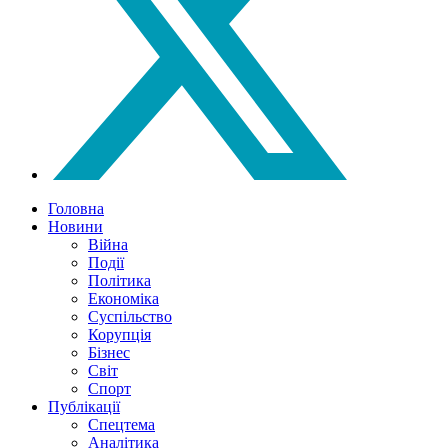
Головна
Новини
Війна
Події
Політика
Економіка
Суспільство
Корупція
Бізнес
Світ
Спорт
Публікації
Спецтема
Аналітика