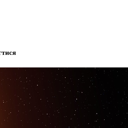
гтися