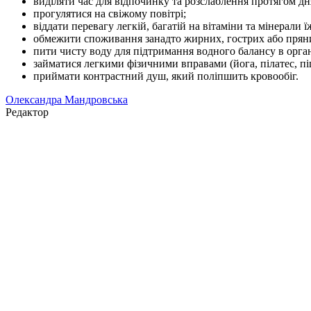
виділяти час для відпочинку та розслаблення протягом дн
прогулятися на свіжому повітрі;
віддати перевагу легкій, багатій на вітаміни та мінерали їж
обмежити споживання занадто жирних, гострих або пряни
пити чисту воду для підтримання водного балансу в орган
займатися легкими фізичними вправами (йога, пілатес, пі
приймати контрастний душ, який поліпшить кровообіг.
Олександра Мандровська
Редактор