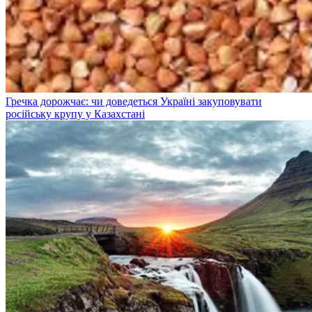
Гречка дорожчає: чи доведеться Україні закуповувати
російську крупу у Казахстані