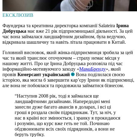
ЕКСКЛЮЗИВ
Фаундерка та креативна директорка компанії Salateira
Ірина
Добруцька
має вже 21 рік підприємницької діяльності. За цей
час вона займалася ландшафтним дизайном, була ведучою,
відкривала шашличну та навіть літала працювати в Китай.
Головний висновок, який жінка-підприємниця зробила за цей
час та який транслює оточуючим – страху немає місця у
нашому житті. Про це Ірина Добруцька розповіла під час
інформаційно-мотивуючого заходу «
МамаБренду
», який
провів
Комерсант український
Вона поділилася своєю
історією, яка могла б завершити кар’єру Ірини як підприємиці,
але вона не побоялася та продовжила займатися бізнесом.
“Наступив 2008 рік, тоді я займалася ще
ландшафтними дизайнами. Напередодні мені
занесли дуже багато авансів в доларах, і всі ці
гроші я роздала своїм підрядникам. Тут, за ніч, у
нас в країні все змінюється, і зранку я прокидаюся
і розумію, що курс вже геть не той. Починаю
обдзвонювати всіх своїх підрядників, а вони не
беруть трубку.