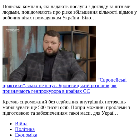
Польські компанії, які надають послуги з догляду за літніми
людьми, повідомляють про різке збільшення кількості відмов у
робочих візах громадянкам України, Біло…
“Європейські
практики”, яких не існує: Броневицький розповів, як
призначають генпрокурора в країнах ЄС
Кремль спроможний без серйозних внутрішніх потрясінь
мобілізувати ще 500 тисяч осіб. Попри можливі проблеми з
підготовкою та забезпеченням такої маси, для Украї…
Війна
Політика
Економіка