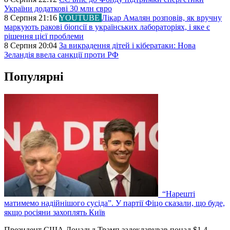
України додаткові 30 млн євро
8 Серпня 21:16
YOUTUBE
Лікар Амалян розповів, як вручну
маркують ракові біопсії в українських лабораторіях, і яке є
рішення цієї проблеми
8 Серпня 20:04
За викрадення дітей і кібератаки: Нова
Зеландія ввела санкції проти РФ
Популярні
“Нарешті
матимемо надійнішого сусіда”. У партії Фіцо сказали, що буде,
якщо росіяни захоплять Київ
Президент США Дональд Трамп задекларував понад $1,4