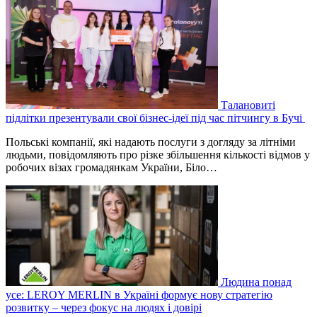
Талановиті
підлітки презентували свої бізнес-ідеї під час пітчингу в Бучі
Польські компанії, які надають послуги з догляду за літніми
людьми, повідомляють про різке збільшення кількості відмов у
робочих візах громадянкам України, Біло…
Людина понад
усе: LEROY MERLIN в Україні формує нову стратегію
розвитку – через фокус на людях і довірі