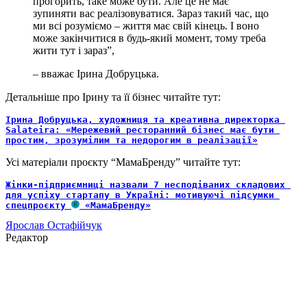
прогорить, таке може бути. Але це не має
зупиняти вас реалізовуватися. Зараз такий час, що
ми всі розуміємо – життя має свій кінець. І воно
може закінчитися в будь-який момент, тому треба
жити тут і зараз”,
– вважає Ірина Добруцька.
Детальніше про Ірину та її бізнес читайте тут:
Ірина Добруцька, художниця та креативна директорка 
Salateira: «Мережевий ресторанний бізнес має бути 
простим, зрозумілим та недорогим в реалізації»
Усі матеріали проєкту “МамаБренду” читайте тут:
Жінки-підприємниці назвали 7 несподіваних складових 
для успіху стартапу в Україні: мотивуючі підсумки 
спецпроєкту 
 «МамаБренду»
Ярослав Остафійчук
Редактор