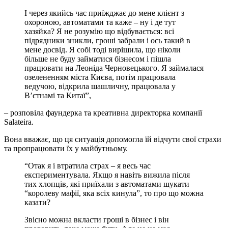
І через якийсь час приїжджає до мене клієнт з
охороною, автоматами та каже – ну і де тут
хазяйка? Я не розумію що відбувається: всі
підрядники зникли, гроші забрали і ось такий в
мене досвід. Я собі тоді вирішила, що ніколи
більше не буду займатися бізнесом і пішла
працювати на Леоніда Черновецького. Я займалася
озелененням міста Києва, потім працювала
ведучою, відкрила шашличну, працювала у
В’єтнамі та Китаї”,
– розповіла фаундерка та креативна директорка компанії
Salateira.
Вона вважає, що ця ситуація допомогла їй відчути свої страхи
та пропрацювати їх у майбутньому.
“Отак я і втратила страх – я весь час
експериментувала. Якщо я навіть вижила після
тих хлопців, які приїхали з автоматами шукати
“королеву мафії, яка всіх кинула”, то про що можна
казати?
Звісно можна вкласти гроші в бізнес і він