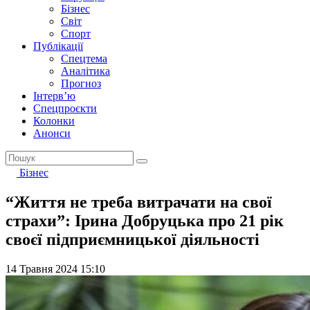
Бізнес
Світ
Спорт
Публікації
Спецтема
Аналітика
Прогноз
Інтерв’ю
Спецпроєкти
Колонки
Анонси
Бізнес
“Життя не треба витрачати на свої
страхи”: Ірина Добруцька про 21 рік
своєї підприємницької діяльності
14 Травня 2024 15:10