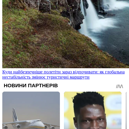
Куди найбезпечніше полетіти зараз відпочивати: як глобальна
нестабільність змінює туристичні маршрути