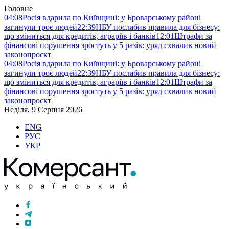
Головне
04:08
Росія вдарила по Київщині: у Броварському районі
загинули троє людей
22:39
НБУ послабив правила для бізнесу:
що зміниться для кредитів, аграріїв і банків
12:01
Штрафи за
фінансові порушення зростуть у 5 разів: уряд схвалив новий
законопроєкт
04:08
Росія вдарила по Київщині: у Броварському районі
загинули троє людей
22:39
НБУ послабив правила для бізнесу:
що зміниться для кредитів, аграріїв і банків
12:01
Штрафи за
фінансові порушення зростуть у 5 разів: уряд схвалив новий
законопроєкт
Неділя, 9 Серпня 2026
ENG
РУС
УКР