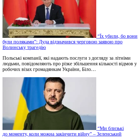
“Їх убили, бо вони
були поляками”: Дуда відзначився черговою заявою про
Волинську трагедію
Польські компанії, які надають послуги з догляду за літніми
людьми, повідомляють про різке збільшення кількості відмов у
робочих візах громадянкам України, Біло…
“Ми близькі
до моменту, коли можна закінчити війну” – Зеленський