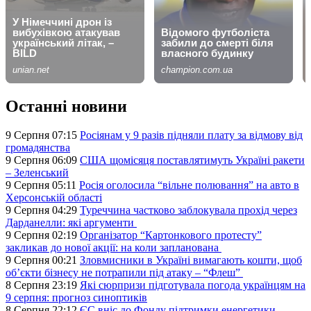
Останні новини
9 Серпня 07:15
Росіянам у 9 разів підняли плату за відмову від
громадянства
9 Серпня 06:09
США щомісяця поставлятимуть Україні ракети
– Зеленський
9 Серпня 05:11
Росія оголосила “вільне полювання” на авто в
Херсонській області
9 Серпня 04:29
Туреччина частково заблокувала прохід через
Дарданелли: які аргументи
9 Серпня 02:19
Організатор “Картонкового протесту”
закликав до нової акції: на коли запланована
9 Серпня 00:21
Зловмисники в Україні вимагають кошти, щоб
об’єкти бізнесу не потрапили під атаку – “Флеш”
8 Серпня 23:19
Які сюрпризи підготувала погода українцям на
9 серпня: прогноз синоптиків
8 Серпня 22:12
ЄС вніс до Фонду підтримки енергетики