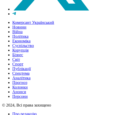
Комерсант Український
Новини
Війна
Політика
Економіка
Суспільство
Корупція
Бізнес
Світ
Спорт
Публікації
Спецтема
Аналітика
Прогноз
Колонки
Анонси
Персони
© 2024, Всі права захищено
Про редакцію