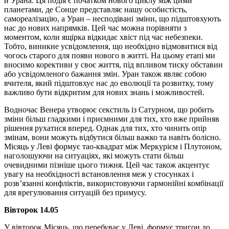
й Урана. Ця подія є початком нового циклу між цими
планетами, де Сонце представляє нашу особистість,
самореалізацію, а Уран – несподівані зміни, що підштовхують
нас до нових напрямків. Цей час можна порівняти з
моментом, коли ящірка відкидає хвіст під час небезпеки.
Тобто, виникне усвідомлення, що необхідно відмовитися від
чогось старого для появи нового в житті. На цьому етапі ми
вносимо корективи у своє життя, під впливом тиску обставин
або усвідомленого бажання змін. Уран також являє собою
вчителя, який підштовхує нас до еволюції та розвитку, тому
важливо бути відкритим для нових знань і можливостей.
Водночас Венера утворює секстиль із Сатурном, що робить
зміни більш гладкими і приємними для тих, хто вже прийняв
рішення рухатися вперед. Однак для тих, хто чинить опір
змінам, вони можуть відбутися більш важко та навіть болісно.
Місяць у Леві формує тао-квадрат між Меркурієм і Плутоном,
наголошуючи на ситуаціях, які можуть стати більш
очевидними пізніше цього тижня. Цей час також акцентує
увагу на необхідності встановлення меж у стосунках і
розв’язанні конфліктів, використовуючи гармонійні комбінації
для врегулювання ситуацій без примусу.
Вівторок 14.05
У вівторок Місяць, що перебуває у Леві, формує тригон до