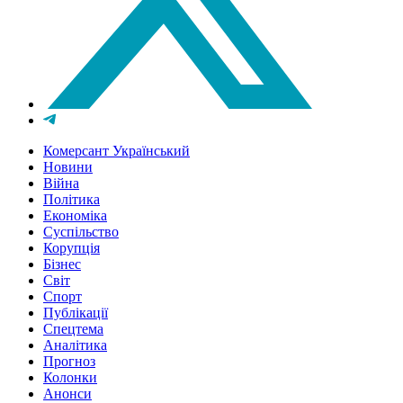
Комерсант Український
Новини
Війна
Політика
Економіка
Суспільство
Корупція
Бізнес
Світ
Спорт
Публікації
Спецтема
Аналітика
Прогноз
Колонки
Анонси