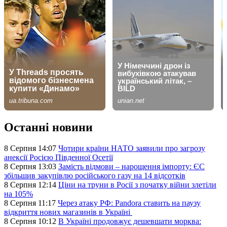
Останні новини
8 Серпня 14:07
Чотири країни НАТО заявили про загрозу
анексії Росією Південної Осетії
8 Серпня 13:03
Замість відмови – нарощення імпорту: ЄС
збільшив закупівлю російського газу на 14 відсотків
8 Серпня 12:14
Ціни на труни в Росії з початку війни злетіли
на 105%
8 Серпня 11:17
Через атаку РФ: Pandora ставить на паузу
відкриття нових магазинів в Україні
8 Серпня 10:12
В Україні продовжує дешевшати морква: