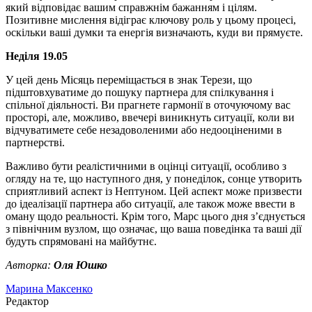
який відповідає вашим справжнім бажанням і цілям.
Позитивне мислення відіграє ключову роль у цьому процесі,
оскільки ваші думки та енергія визначають, куди ви прямуєте.
Неділя 19.05
У цей день Місяць переміщається в знак Терези, що
підштовхуватиме до пошуку партнера для спілкування і
спільної діяльності. Ви прагнете гармонії в оточуючому вас
просторі, але, можливо, ввечері виникнуть ситуації, коли ви
відчуватимете себе незадоволеними або недооціненими в
партнерстві.
Важливо бути реалістичними в оцінці ситуації, особливо з
огляду на те, що наступного дня, у понеділок, сонце утворить
сприятливий аспект із Нептуном. Цей аспект може призвести
до ідеалізації партнера або ситуації, але також може ввести в
оману щодо реальності. Крім того, Марс цього дня з’єднується
з північним вузлом, що означає, що ваша поведінка та ваші дії
будуть спрямовані на майбутнє.
Авторка:
Оля Юшко
Марина Максенко
Редактор