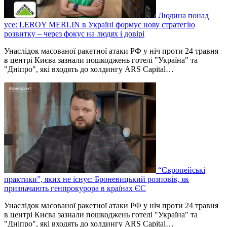
Людина понад
усе: LEROY MERLIN в Україні формує нову стратегію
розвитку – через фокус на людях і довірі
Унаслідок масованої ракетної атаки РФ у ніч проти 24 травня
в центрі Києва зазнали пошкоджень готелі "Україна" та
"Дніпро", які входять до холдингу ARS Capital…
“Європейські
практики”, яких не існує: Броневицький розповів, як
призначають генпрокурора в країнах ЄС
Унаслідок масованої ракетної атаки РФ у ніч проти 24 травня
в центрі Києва зазнали пошкоджень готелі "Україна" та
"Дніпро", які входять до холдингу ARS Capital…