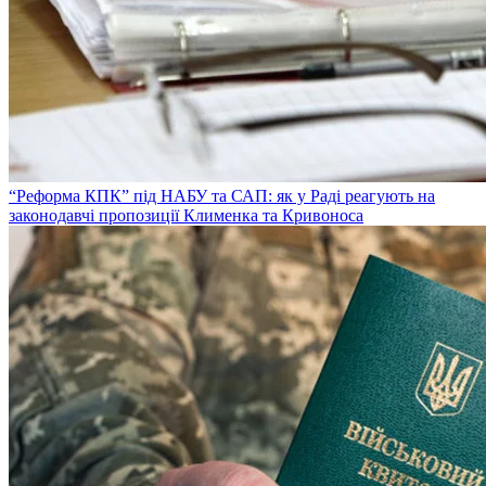
“Реформа КПК” під НАБУ та САП: як у Раді реагують на
законодавчі пропозиції Клименка та Кривоноса