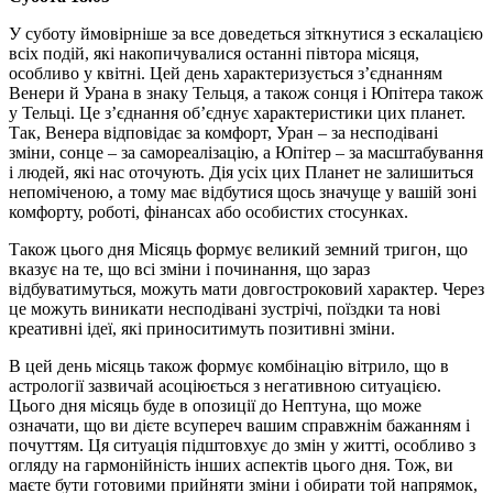
У суботу ймовірніше за все доведеться зіткнутися з ескалацією
всіх подій, які накопичувалися останні півтора місяця,
особливо у квітні. Цей день характеризується з’єднанням
Венери й Урана в знаку Тельця, а також сонця і Юпітера також
у Тельці. Це з’єднання об’єднує характеристики цих планет.
Так, Венера відповідає за комфорт, Уран – за несподівані
зміни, сонце – за самореалізацію, а Юпітер – за масштабування
і людей, які нас оточують. Дія усіх цих Планет не залишиться
непоміченою, а тому має відбутися щось значуще у вашій зоні
комфорту, роботі, фінансах або особистих стосунках.
Також цього дня Місяць формує великий земний тригон, що
вказує на те, що всі зміни і починання, що зараз
відбуватимуться, можуть мати довгостроковий характер. Через
це можуть виникати несподівані зустрічі, поїздки та нові
креативні ідеї, які приноситимуть позитивні зміни.
В цей день місяць також формує комбінацію вітрило, що в
астрології зазвичай асоціюється з негативною ситуацією.
Цього дня місяць буде в опозиції до Нептуна, що може
означати, що ви дієте всупереч вашим справжнім бажанням і
почуттям. Ця ситуація підштовхує до змін у житті, особливо з
огляду на гармонійність інших аспектів цього дня. Тож, ви
маєте бути готовими прийняти зміни і обирати той напрямок,