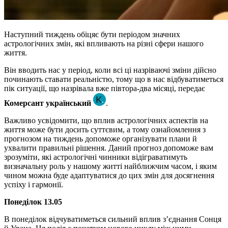
Наступний тиждень обіцяє бути періодом значних
астрологічних змін, які впливають на різні сфери нашого
життя.
Він вводить нас у період, коли всі ці назріваючі зміни дійсно
починають ставати реальністю, тому що в нас відбуватиметься
пік ситуації, що назрівала вже півтора-два місяці, передає
Комерсант український
.
Важливо усвідомити, що вплив астрологічних аспектів на
життя може бути досить суттєвим, а тому ознайомлення з
прогнозом на тиждень допоможе організувати плани й
ухвалити правильні рішення. Даний прогноз допоможе вам
зрозуміти, які астрологічні чинники відіграватимуть
визначальну роль у нашому житті найближчим часом, і яким
чином можна буде адаптуватися до цих змін для досягнення
успіху і гармонії.
Понеділок 13.05
В понеділок відчуватиметься сильний вплив з’єднання Сонця