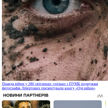
Правда війни у 280 світлинах: спільно з ПУМБ подружжя
фотографів Лібертових презентували книгу «Очі війни»