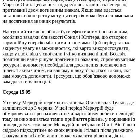
Марса в Овні. Цей аспект підкреслює активність і енергію,
притаманні двом вогненним знакам. Якщо вам вдасться
встановити конкретну мету, ця енергія може бути спрямована
на досягнення значних результатів.
Наступний тиждень обіцяє бути ефективним і позитивним,
особливо завдяки близькості Сонця і Юпітера, що створює
гармонійну енергію між цими планетами. Цей період також
акцентує увагу на можливостях, які варто використовувати,
якщо у вас є віра у свої сили і чітко визначені цілі. Всесвіт,
помітивши ваше рішуче прагнення і бажання, спрямовуватиме
ресурси і допомогу, необхідні для досягнення поставлених
цілей. Таким чином, на вашому шляху зʼявляться і люди, які
вам можуть допомогти, і ресурси, що обовʼязково допоможе
вам досягти вашої цілі.
Середа 15.05
У середу Меркурій переходить зі знака Овна в знак Тельця, де
залишиться до 3 червня. У цей період Меркурій буде
обмірковувати і розраховувати чи варто йому робити певні дії,
тому значно знизяться темпи прийняття рішень, у порівнянні з
попереднім часом, коли Меркурій перебував в Овні. Він більш
свідомо підходитиме до своїх вчинків і тільки після уважного
зважування всіх обставин зможе ухвалити рішення діяти.