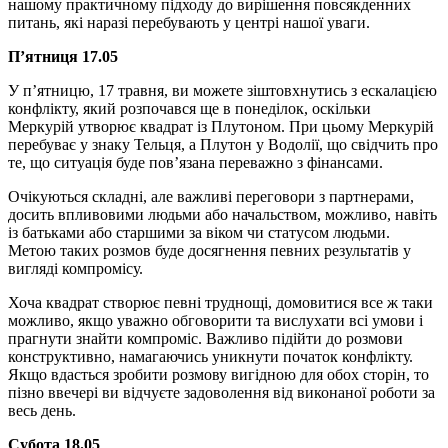
нашому практичному підходу до вирішення повсякденних
питань, які наразі перебувають у центрі нашої уваги.
Пʼятниця 17.05
У п’ятницю, 17 травня, ви можете зіштовхнутись з ескалацією
конфлікту, який розпочався ще в понеділок, оскільки
Меркурій утворює квадрат із Плутоном. При цьому Меркурій
перебуває у знаку Тельця, а Плутон у Водолії, що свідчить про
те, що ситуація буде повʼязана переважно з фінансами.
Очікуються складні, але важливі переговори з партнерами,
досить впливовими людьми або начальством, можливо, навіть
із батьками або старшими за віком чи статусом людьми.
Метою таких розмов буде досягнення певних результатів у
вигляді компромісу.
Хоча квадрат створює певні труднощі, домовитися все ж таки
можливо, якщо уважно обговорити та вислухати всі умови і
прагнути знайти компроміс. Важливо підійти до розмови
конструктивно, намагаючись уникнути початок конфлікту.
Якщо вдасться зробити розмову вигідною для обох сторін, то
пізно ввечері ви відчуєте задоволення від виконаної роботи за
весь день.
Субота 18.05