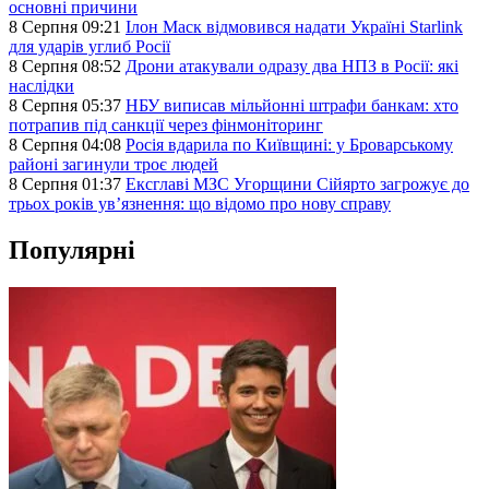
основні причини
8 Серпня 09:21
Ілон Маск відмовився надати Україні Starlink
для ударів углиб Росії
8 Серпня 08:52
Дрони атакували одразу два НПЗ в Росії: які
наслідки
8 Серпня 05:37
НБУ виписав мільйонні штрафи банкам: хто
потрапив під санкції через фінмоніторинг
8 Серпня 04:08
Росія вдарила по Київщині: у Броварському
районі загинули троє людей
8 Серпня 01:37
Ексглаві МЗС Угорщини Сійярто загрожує до
трьох років ув’язнення: що відомо про нову справу
Популярні