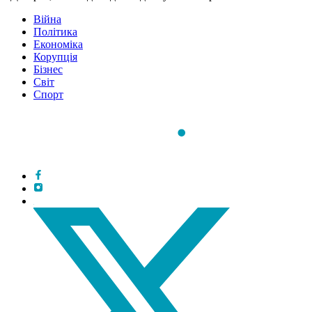
Війна
Політика
Економіка
Корупція
Бізнес
Світ
Спорт