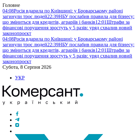
Головне
04:08
Росія вдарила по Київщині: у Броварському районі
загинули троє людей
22:39
НБУ послабив правила для бізнесу:
що зміниться для кредитів, аграріїв і банків
12:01
Штрафи за
фінансові порушення зростуть у 5 разів: уряд схвалив новий
законопроєкт
04:08
Росія вдарила по Київщині: у Броварському районі
загинули троє людей
22:39
НБУ послабив правила для бізнесу:
що зміниться для кредитів, аграріїв і банків
12:01
Штрафи за
фінансові порушення зростуть у 5 разів: уряд схвалив новий
законопроєкт
Субота, 8 Серпня 2026
УКР