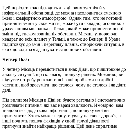
Цей період також підходить для ділових зустрічей у
неформальній обстановці, де можна насолодитися смачною
їжею і комфортною атмосферою. Однак тим, хто не готовий
прийняти зміни у своє життя, може бути складно, особливо з
урахуванням молодика в Тельці, який може привнести певні
зміни під тиском зовнішніх обставин. Місяць, утворюючи
квадрат до всіх планет у Тельці, а також до Венери й Урана,
підштовхує до змін і перегляду планів, створюючи ситуації, в
яких доводиться адаптуватися до нових обставин.
Четвер 16.05
У четвер Місяць переміститься в знак Діви, що підштовхне до
аналізу ситуації, що склалася, і пошуку рішень. Можливо, ви
відчуєте потребу розкласти всі ваші проблеми на дрібні
частини, щоб зрозуміти, що сталося, чому це сталося і як діяти
далі.
Під впливом Місяця в Діві ви будете ретельно і систематично
розглядати питання, які вас наразі хвилюють. Ймовірно, вам
знадобиться додаткова інформація, до пошуку якої ви
приступите. Хтось може звернути увагу на своє здоров’я, а
інші почнуть пошук фахівців у своїй галузі діяльності,
прагнучи знайти найкраще рішення. Цей день сприятиме