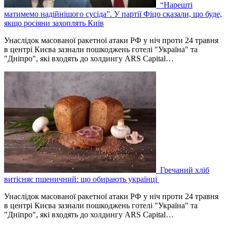
“Нарешті
матимемо надійнішого сусіда”. У партії Фіцо сказали, що буде,
якщо росіяни захоплять Київ
Унаслідок масованої ракетної атаки РФ у ніч проти 24 травня
в центрі Києва зазнали пошкоджень готелі "Україна" та
"Дніпро", які входять до холдингу ARS Capital…
Гречаний хліб
витісняє пшеничний: що обирають українці
Унаслідок масованої ракетної атаки РФ у ніч проти 24 травня
в центрі Києва зазнали пошкоджень готелі "Україна" та
"Дніпро", які входять до холдингу ARS Capital…