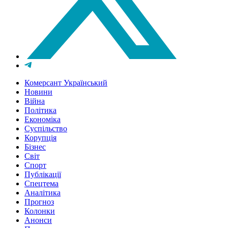
Комерсант Український
Новини
Війна
Політика
Економіка
Суспільство
Корупція
Бізнес
Світ
Спорт
Публікації
Спецтема
Аналітика
Прогноз
Колонки
Анонси