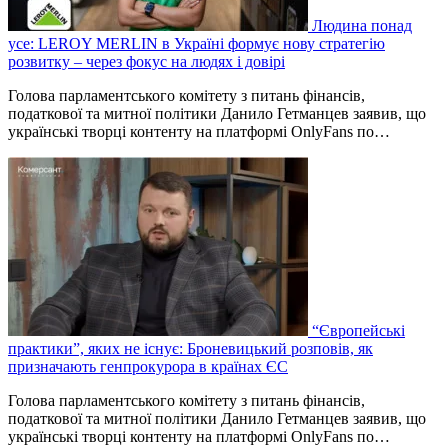
Людина понад
усе: LEROY MERLIN в Україні формує нову стратегію
розвитку – через фокус на людях і довірі
Голова парламентського комітету з питань фінансів,
податкової та митної політики Данило Гетманцев заявив, що
українські творці контенту на платформі OnlyFans по…
“Європейські
практики”, яких не існує: Броневицький розповів, як
призначають генпрокурора в країнах ЄС
Голова парламентського комітету з питань фінансів,
податкової та митної політики Данило Гетманцев заявив, що
українські творці контенту на платформі OnlyFans по…