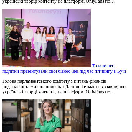
українські творці контенту на платформі OnlyFans по…
Талановиті
підлітки презентували свої бізнес-ідеї під час пітчингу в Бучі
Голова парламентського комітету з питань фінансів,
податкової та митної політики Данило Гетманцев заявив, що
українські творці контенту на платформі OnlyFans по…