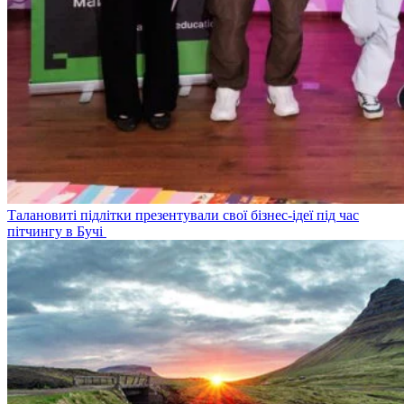
Талановиті підлітки презентували свої бізнес-ідеї під час
пітчингу в Бучі