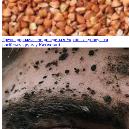
Гречка дорожчає: чи доведеться Україні закуповувати
російську крупу у Казахстані