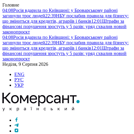
Головне
04:08
Росія вдарила по Київщині: у Броварському районі
загинули троє людей
22:39
НБУ послабив правила для бізнесу:
що зміниться для кредитів, аграріїв і банків
12:01
Штрафи за
фінансові порушення зростуть у 5 разів: уряд схвалив новий
законопроєкт
04:08
Росія вдарила по Київщині: у Броварському районі
загинули троє людей
22:39
НБУ послабив правила для бізнесу:
що зміниться для кредитів, аграріїв і банків
12:01
Штрафи за
фінансові порушення зростуть у 5 разів: уряд схвалив новий
законопроєкт
Неділя, 9 Серпня 2026
ENG
РУС
УКР