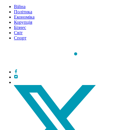
Війна
Політика
Економіка
Корупція
Бізнес
Світ
Спорт