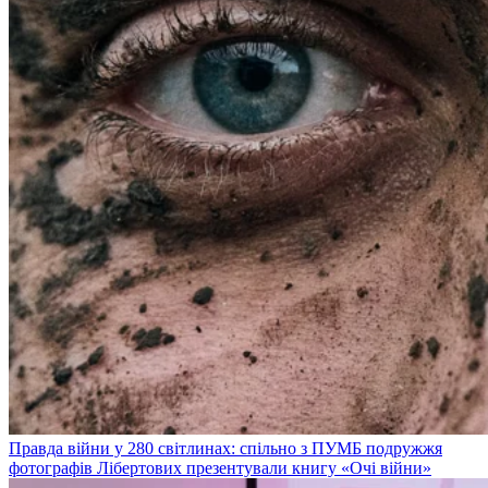
Правда війни у 280 світлинах: спільно з ПУМБ подружжя
фотографів Лібертових презентували книгу «Очі війни»