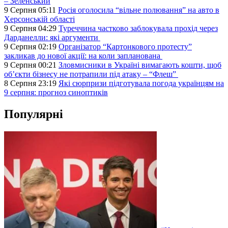
– Зеленський
9 Серпня 05:11
Росія оголосила “вільне полювання” на авто в
Херсонській області
9 Серпня 04:29
Туреччина частково заблокувала прохід через
Дарданелли: які аргументи
9 Серпня 02:19
Організатор “Картонкового протесту”
закликав до нової акції: на коли запланована
9 Серпня 00:21
Зловмисники в Україні вимагають кошти, щоб
об’єкти бізнесу не потрапили під атаку – “Флеш”
8 Серпня 23:19
Які сюрпризи підготувала погода українцям на
9 серпня: прогноз синоптиків
Популярні