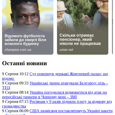
Останні новини
9 Серпня 10:12
Суд повернув державі Жовтневий палац: що
відомо
9 Серпня 09:33
Українські дрони атакували Бєлгород: ціль –
ТЕЦ
9 Серпня 08:14
Україна погодилася відмовитися від атак на
неросійські танкери в Чорному морі – ЗМІ
9 Серпня 07:15
Росіянам у 9 разів підняли плату за відмову від
громадянства
9 Серпня 06:09
США щомісяця поставлятимуть Україні ракети