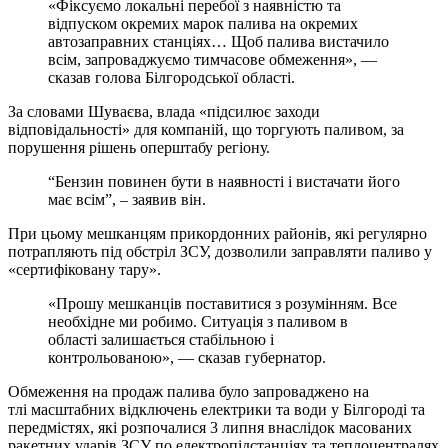
«Фіксуємо локальні перебої з наявністю та
відпуском окремих марок палива на окремих
автозаправних станціях… Щоб палива вистачило
всім, запроваджуємо тимчасове обмеження», —
сказав голова Білгородської області.
За словами Шуваєва, влада «підсилює заходи
відповідальності» для компаній, що торгують паливом, за
порушення рішень оперштабу регіону.
“Бензин повинен бути в наявності і вистачати його
має всім”, – заявив він.
При цьому мешканцям прикордонних районів, які регулярно
потрапляють під обстріл ЗСУ, дозволили заправляти паливо у
«сертифіковану тару».
«Прошу мешканців поставитися з розумінням. Все
необхідне ми робимо. Ситуація з паливом в
області залишається стабільною і
контрольованою», — сказав губернатор.
Обмеження на продаж палива було запроваджено на
тлі масштабних відключень електрики та води у Білгороді та
передмістях, які розпочалися 3 липня внаслідок масованих
ракетних ударів ЗСУ по електропідстанціях та теплоцентралях