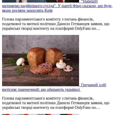
“Нарешті
матимемо надійнішого сусіда”. У партії Фіцо сказали, що буде,
якщо росіяни захоплять Київ
Голова парламентського комітету з питань фінансів,
податкової та митної політики Данило Гетманцев заявив, що
українські творці контенту на платформі OnlyFans по…
Гречаний хліб
витісняє пшеничний: що обирають українці
Голова парламентського комітету з питань фінансів,
податкової та митної політики Данило Гетманцев заявив, що
українські творці контенту на платформі OnlyFans по…