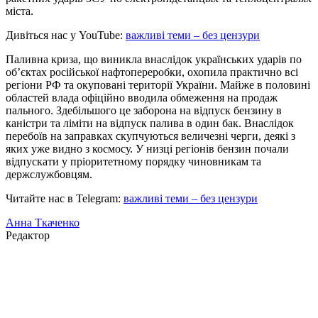
міста.
Дивіться нас у YouTube:
важливі теми – без цензури
Паливна криза, що виникла внаслідок українських ударів по
об’єктах російської нафтопереробки, охопила практично всі
регіони РФ та окуповані території України. Майже в половині
областей влада офіційно вводила обмеження на продаж
пального. Здебільшого це заборона на відпуск бензину в
каністри та ліміти на відпуск палива в один бак. Внаслідок
перебоїв на заправках скупчуються величезні черги, деякі з
яких уже видно з космосу. У низці регіонів бензин почали
відпускати у пріоритетному порядку чиновникам та
держслужбовцям.
Читайте нас в Telegram:
важливі теми – без цензури
Анна Ткаченко
Редактор