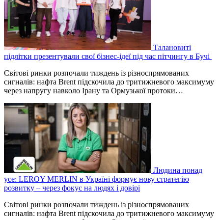
Талановиті
підлітки презентували свої бізнес-ідеї під час пітчингу в Бучі
Світові ринки розпочали тиждень із різноспрямованих
сигналів: нафта Brent підскочила до тритижневого максимуму
через напругу навколо Ірану та Ормузької протоки…
Людина понад
усе: LEROY MERLIN в Україні формує нову стратегію
розвитку – через фокус на людях і довірі
Світові ринки розпочали тиждень із різноспрямованих
сигналів: нафта Brent підскочила до тритижневого максимуму