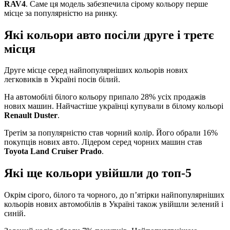
RAV4
. Саме ця модель забезпечила сірому кольору перше
місце за популярністю на ринку.
Які кольори авто посіли друге і третє
місця
Друге місце серед найпопулярніших кольорів нових
легковиків в Україні посів білий.
На автомобілі білого кольору припало 28% усіх продажів
нових машин. Найчастіше українці купували в білому кольорі
Renault Duster
.
Третім за популярністю став чорний колір. Його обрали 16%
покупців нових авто. Лідером серед чорних машин став
Toyota Land Cruiser Prado
.
Які ще кольори увійшли до топ-5
Окрім сірого, білого та чорного, до п’ятірки найпопулярніших
кольорів нових автомобілів в Україні також увійшли зелений і
синій.