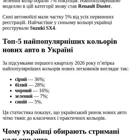
Зелений колір обрали 7% покупців. Найпопулярнішою
моделлю в цій категорії знову став
Renault Duster
.
Сині автомобілі мали частку 5% від усіх первинних
реєстрацій. Найчастіше у синьому кольорі українці
реєстрували
Suzuki SX4
.
Топ-5 найпопулярніших кольорів
нових авто в Україні
За підсумками першого кварталу 2026 року п’ятірка
найпопулярніших кольорів нових легковиків виглядає так:
сірий
— 36%;
білий
— 28%;
чорний
— 16%;
зелений
— 7%;
синій
— 5%.
Ця статистика показує, що український ринок нових авто
чітко тяжіє до класичних і практичних кольорів.
Чому українці обирають стримані
кольори авто