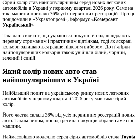
Сірий колір став найпопулярнішим серед нових легкових
автомобілів в Україні у першому кварталі 2026 року. Саме на
такі машини припало 36% усіх первинних реєстрацій. Про це
повідомили в «Укравтопромі», інформує
«Комерсант
Український»
Такі дані свідчать, що українські покупці й надалі віддають
перевагу стриманим і практичним відтінкам, тоді як яскраві
кольори залишаються радше нішевим вибором. До п’ятірки
найпопулярніших кольорів також увійшли білий, чорний,
зелений і синій.
Який колір нових авто став
найпопулярнішим в Україні
Найбільший попит на українському ринку нових легкових
автомобілів у першому кварталі 2026 року мав саме сірий
колір.
Його частка склала 36% від усіх первинних реєстрацій нових
авто. Таким чином, понад третина покупців обрали саме сірі
машини.
Наймасовішою моделлю серед сірих автомобілів стала
Toyota