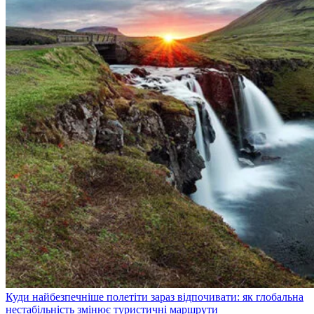
Куди найбезпечніше полетіти зараз відпочивати: як глобальна
нестабільність змінює туристичні маршрути