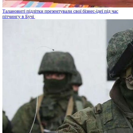
Талановиті підлітки презентували свої бізнес-ідеї під час
пітчингу в Бучі