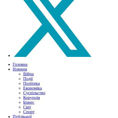
Головна
Новини
Війна
Події
Політика
Економіка
Суспільство
Корупція
Бізнес
Світ
Спорт
Публікації