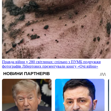
Правда війни у 280 світлинах: спільно з ПУМБ подружжя
фотографів Лібертових презентували книгу «Очі війни»