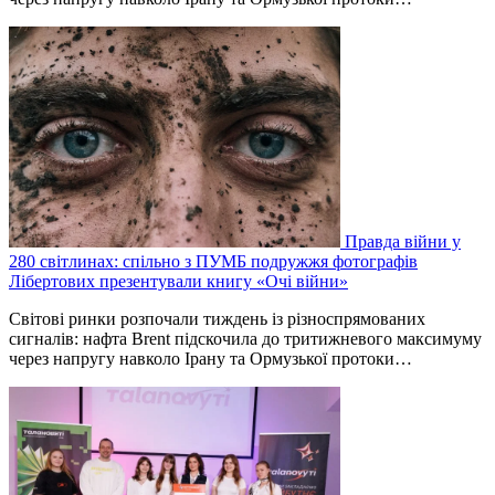
Правда війни у
280 світлинах: спільно з ПУМБ подружжя фотографів
Лібертових презентували книгу «Очі війни»
Світові ринки розпочали тиждень із різноспрямованих
сигналів: нафта Brent підскочила до тритижневого максимуму
через напругу навколо Ірану та Ормузької протоки…