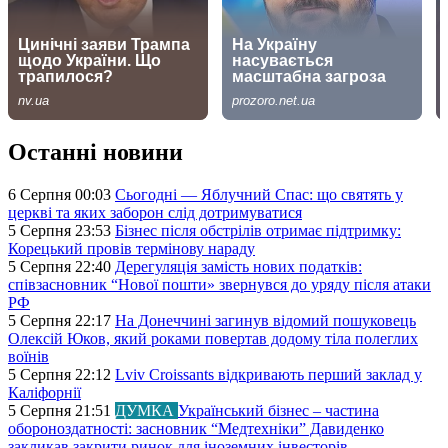
Останні новини
6 Серпня 00:03
Сьогодні — Яблучний Спас: що святять у
церкві та яких заборон слід дотримуватися
5 Серпня 23:53
Бізнес після обстрілів отримає підтримку:
Корецький провів термінову нараду
5 Серпня 22:40
Дерегуляція замість нових податків:
співзасновник “Нової пошти» звернувся до уряду після атаки
РФ
5 Серпня 22:17
На Донеччині загинув відомий пошуковець
Олексій Юков, який роками повертав додому тіла полеглих
воїнів
5 Серпня 22:12
Lviv Croissants відкривають перший заклад у
Каліфорнії
5 Серпня 21:51
ДУМКА
Український бізнес – частина
обороноздатності: засновник “Медтехніки” Давиденко
закликав закрити ринок для іноземних інвесторів