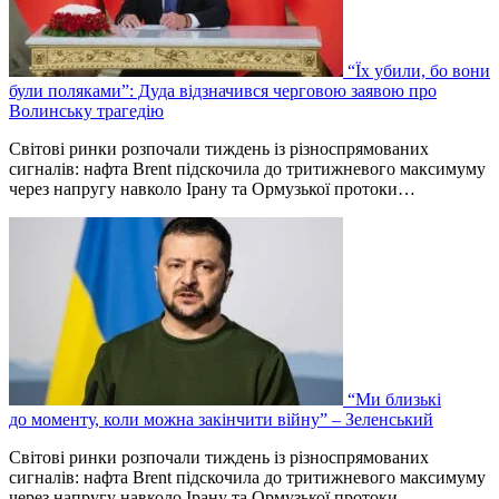
“Їх убили, бо вони
були поляками”: Дуда відзначився черговою заявою про
Волинську трагедію
Світові ринки розпочали тиждень із різноспрямованих
сигналів: нафта Brent підскочила до тритижневого максимуму
через напругу навколо Ірану та Ормузької протоки…
“Ми близькі
до моменту, коли можна закінчити війну” – Зеленський
Світові ринки розпочали тиждень із різноспрямованих
сигналів: нафта Brent підскочила до тритижневого максимуму
через напругу навколо Ірану та Ормузької протоки…