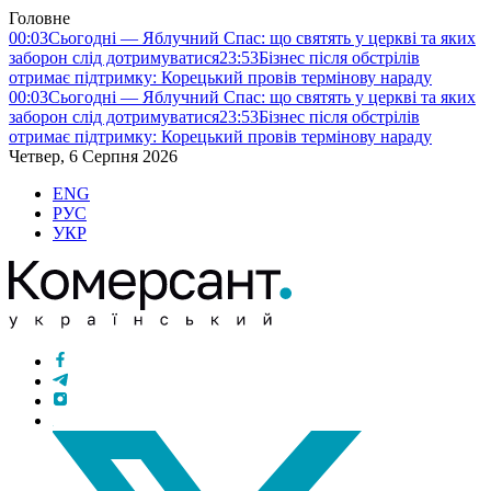
Головне
00:03
Сьогодні — Яблучний Спас: що святять у церкві та яких
заборон слід дотримуватися
23:53
Бізнес після обстрілів
отримає підтримку: Корецький провів термінову нараду
00:03
Сьогодні — Яблучний Спас: що святять у церкві та яких
заборон слід дотримуватися
23:53
Бізнес після обстрілів
отримає підтримку: Корецький провів термінову нараду
Четвер, 6 Серпня 2026
ENG
РУС
УКР