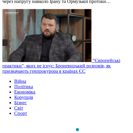
через напругу навколо Ірану та Ормузької протоки…
“Європейські
практики”, яких не існує: Броневицький розповів, як
призначають генпрокурора в країнах ЄС
Війна
Політика
Економіка
Корупція
Бізнес
Світ
Спорт