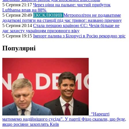
5 Серпня 21:17
Через ціни на пальне: чистий прибуток
Lufthansa впав на 88%
5 Серпня 20:49
ЕКСКЛЮЗИВ
Метрополітен не подаватиме
додаткові потяги на станції під час тривог: названо причину
5 Серпня 20:14
Стала першою країною ЄС: Чехія більше не
дає захисту українцям призовного віку
5 Серпня 19:15
Імпорт палива з Білорусі в Росію рекордно зріс
Популярні
“Нарешті
матимемо надійнішого сусіда”. У партії Фіцо сказали, що буде,
якщо росіяни захоплять Київ