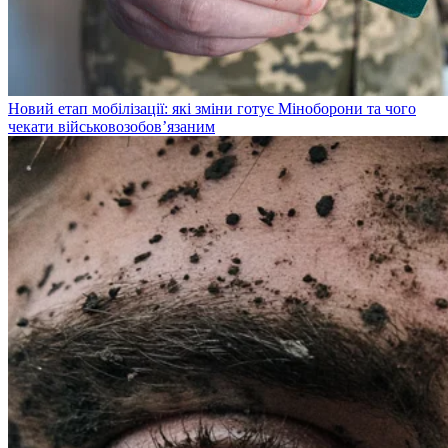
Новий етап мобілізації: які зміни готує Міноборони та чого
чекати військовозобов’язаним