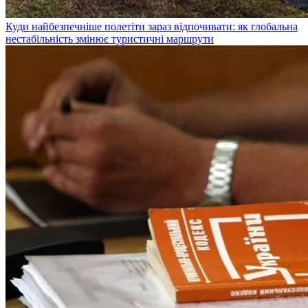
Куди найбезпечніше полетіти зараз відпочивати: як глобальна
нестабільність змінює туристичні маршрути