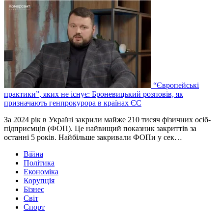
“Європейські
практики”, яких не існує: Броневицький розповів, як
призначають генпрокурора в країнах ЄС
За 2024 рік в Україні закрили майже 210 тисяч фізичних осіб-
підприємців (ФОП). Це найвищий показник закриттів за
останні 5 років. Найбільше закривали ФОПи у сек…
Війна
Політика
Економіка
Корупція
Бізнес
Світ
Спорт