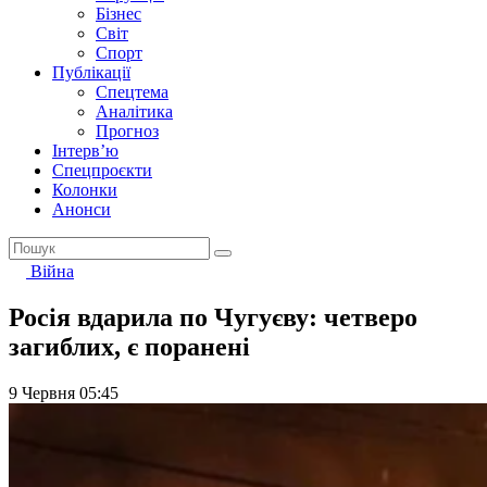
Бізнес
Світ
Спорт
Публікації
Спецтема
Аналітика
Прогноз
Інтерв’ю
Спецпроєкти
Колонки
Анонси
Війна
Росія вдарила по Чугуєву: четверо
загиблих, є поранені
9 Червня 05:45