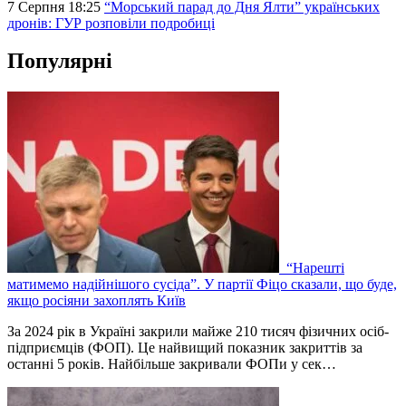
7 Серпня 18:25
“Морський парад до Дня Ялти” українських
дронів: ГУР розповіли подробиці
Популярні
“Нарешті
матимемо надійнішого сусіда”. У партії Фіцо сказали, що буде,
якщо росіяни захоплять Київ
За 2024 рік в Україні закрили майже 210 тисяч фізичних осіб-
підприємців (ФОП). Це найвищий показник закриттів за
останні 5 років. Найбільше закривали ФОПи у сек…