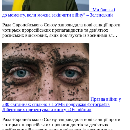
“Ми близькі
до моменту, коли можна закінчити війну” – Зеленський
Рада Європейського Союзу запровадила нові санкції проти
чотирьох проросійських пропагандистів та дев’ятьох
російських військових, яких пов’язують із воєнними зл…
Правда війни у
280 світлинах: спільно з ПУМБ подружжя фотографів
Лібертових презентували книгу «Очі війни»
Рада Європейського Союзу запровадила нові санкції проти
чотирьох проросійських пропагандистів та дев’ятьох
російських військових, яких пов’язують із воєнними зл…