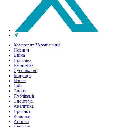
Комерсант Український
Новини
Війна
Політика
Економіка
Суспільство
Корупція
Бізнес
Світ
Спорт
Публікації
Спецтема
Аналітика
Прогноз
Колонки
Анонси
Персони