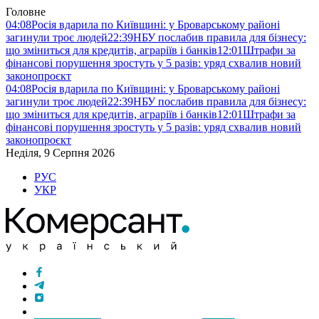
Головне
04:08
Росія вдарила по Київщині: у Броварському районі
загинули троє людей
22:39
НБУ послабив правила для бізнесу:
що зміниться для кредитів, аграріїв і банків
12:01
Штрафи за
фінансові порушення зростуть у 5 разів: уряд схвалив новий
законопроєкт
04:08
Росія вдарила по Київщині: у Броварському районі
загинули троє людей
22:39
НБУ послабив правила для бізнесу:
що зміниться для кредитів, аграріїв і банків
12:01
Штрафи за
фінансові порушення зростуть у 5 разів: уряд схвалив новий
законопроєкт
Неділя, 9 Серпня 2026
РУС
УКР