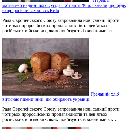
“Нарешті
матимемо надійнішого сусіда”. У партії Фіцо сказали, що буде,
якщо росіяни захоплять Київ
Рада Європейського Союзу запровадила нові санкції проти
чотирьох проросійських пропагандистів та дев’ятьох
російських військових, яких пов’язують із воєнними зл…
Гречаний хліб
витісняє пшеничний: що обирають українці
Рада Європейського Союзу запровадила нові санкції проти
чотирьох проросійських пропагандистів та дев’ятьох
російських військових, яких пов’язують із воєнними зл…