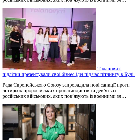
Талановиті
підлітки презентували свої бізнес-ідеї під час пітчингу в Бучі
Рада Європейського Союзу запровадила нові санкції проти
чотирьох проросійських пропагандистів та дев’ятьох
російських військових, яких пов’язують із воєнними зл…