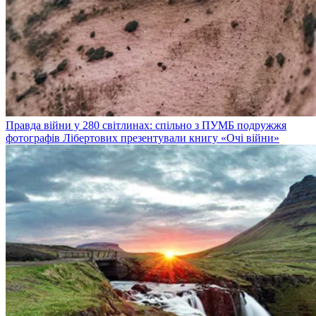
Правда війни у 280 світлинах: спільно з ПУМБ подружжя
фотографів Лібертових презентували книгу «Очі війни»