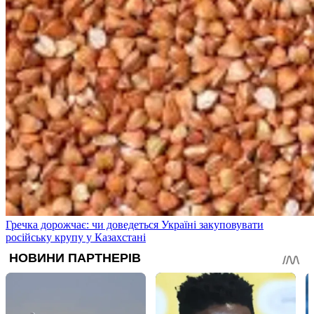
Гречка дорожчає: чи доведеться Україні закуповувати
російську крупу у Казахстані