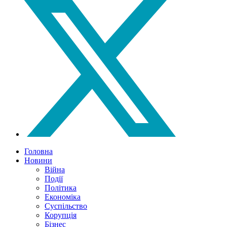
Головна
Новини
Війна
Події
Політика
Економіка
Суспільство
Корупція
Бізнес