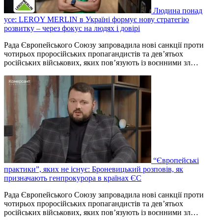
Людина понад
усе: LEROY MERLIN в Україні формує нову стратегію
розвитку – через фокус на людях і довірі
Рада Європейського Союзу запровадила нові санкції проти
чотирьох проросійських пропагандистів та дев’ятьох
російських військових, яких пов’язують із воєнними зл…
“Європейські
практики”, яких не існує: Броневицький розповів, як
призначають генпрокурора в країнах ЄС
Рада Європейського Союзу запровадила нові санкції проти
чотирьох проросійських пропагандистів та дев’ятьох
російських військових, яких пов’язують із воєнними зл…