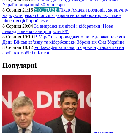
України додаткові 30 млн євро
8 Серпня 21:16
YOUTUBE
Лікар Амалян розповів, як вручну
маркують ракові біопсії в українських лабораторіях, і яке є
рішення цієї проблеми
8 Серпня 20:04
За викрадення дітей і кібератаки: Нова
Зеландія ввела санкції проти РФ
8 Серпня 19:10
В Україні запроваджено нове державне свято –
День Військ звʼязку та кібербезпеки Збройних Сил України
8 Серпня 18:12
Volkswagen запровадив довічну гарантію на
свої автомобілі в Китаї
Популярні