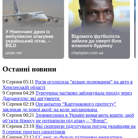
Останні новини
9 Серпня 05:11
Росія оголосила “вільне полювання” на авто в
Херсонській області
9 Серпня 04:29
Туреччина частково заблокувала прохід через
Дарданелли: які аргументи
9 Серпня 02:19
Організатор “Картонкового протесту”
закликав до нової акції: на коли запланована
9 Серпня 00:21
Зловмисники в Україні вимагають кошти, щоб
об’єкти бізнесу не потрапили під атаку – “Флеш”
8 Серпня 23:19
Які сюрпризи підготувала погода українцям на
9 серпня: прогноз синоптиків
8 Серпня 22:12
ЄС вніс до Фонду підтримки енергетики