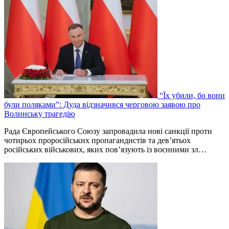
“Їх убили, бо вони
були поляками”: Дуда відзначився черговою заявою про
Волинську трагедію
Рада Європейського Союзу запровадила нові санкції проти
чотирьох проросійських пропагандистів та дев’ятьох
російських військових, яких пов’язують із воєнними зл…