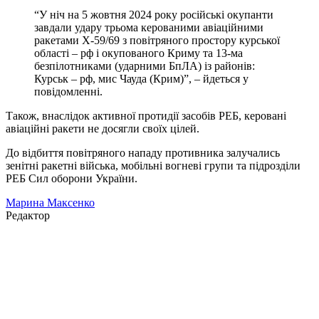
“У ніч на 5 жовтня 2024 року російські окупанти
завдали удару трьома керованими авіаційними
ракетами Х-59/69 з повітряного простору курської
області – рф і окупованого Криму та 13-ма
безпілотниками (ударними БпЛА) із районів:
Курськ – рф, мис Чауда (Крим)”, – йдеться у
повідомленні.
Також, внаслідок активної протидії засобів РЕБ, керовані
авіаційні ракети не досягли своїх цілей.
До відбиття повітряного нападу противника залучались
зенітні ракетні війська, мобільні вогневі групи та підрозділи
РЕБ Сил оборони України.
Марина Максенко
Редактор