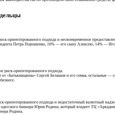
адельцы
 риск-ориентированного подхода и несвоевременное предоставл
зидента Петра Порошенко, 10% — его сыну Алексею, 14% — Иго
ие риск-ориентированного подхода.
т от «Батькивщины» Сергей Белашов и его семья, остальные — с
бизнесе.
иск-ориентированного подхода и недостаточный валютный надзор
е одесского банкира Юрия Родина, который владеет ТЦ «Аркадия»
тнера Родина.