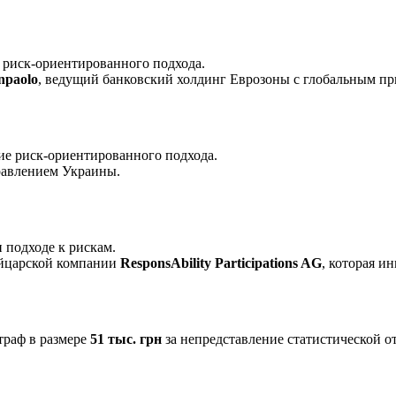
е риск-ориентированного подхода.
npaolo
, ведущий банковский холдинг Еврозоны с глобальным пр
ие риск-ориентированного подхода.
равлением Украины.
 подходе к рискам.
ейцарской компании
ResponsAbility Participations AG
, которая и
траф в размере
51 тыс. грн
за непредставление статистической о