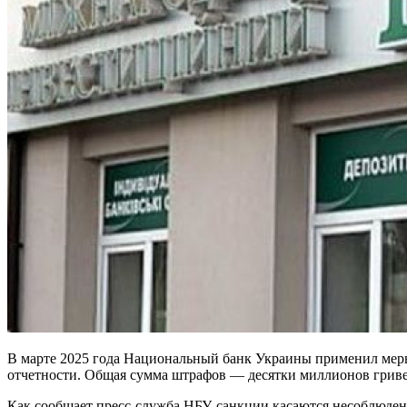
В марте 2025 года Национальный банк Украины применил меры
отчетности. Общая сумма штрафов — десятки миллионов грив
Как сообщает пресс-служба НБУ, санкции касаются несоблюде