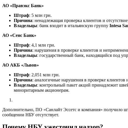
АО «Правэкс Банк»
Штраф
: 5 млн грн.
Причина
: ненадлежащая проверка клиентов и отсутстви
Владельцы
: банк входит в итальянскую группу
Intesa Sa
АО «Сенс Банк»
Штраф
: 4,1 млн грн.
Причина
: нарушения в проверке клиентов и неприменен
Владельцы
: государственный банк, находящийся под уп
АО АКБ «Львов»
Штраф
: 2,051 млн грн.
Причина
: аналогичные нарушения в проверке клиентов и
Владельцы
: контрольный пакет акций принадлежит шв
миноритарным акционерам.
Дополнительно, ПО «Санлайт Эссетс и компания» получило ш
сообщении НБУ отсутствует.
Почему НБУ ужесточил надзор?