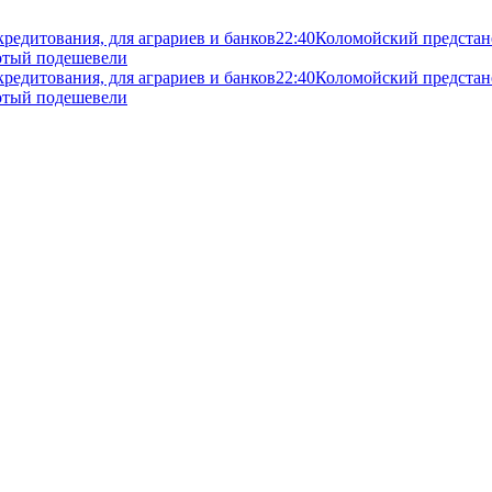
кредитования, для аграриев и банков
22:40
Коломойский предстане
злотый подешевели
кредитования, для аграриев и банков
22:40
Коломойский предстане
злотый подешевели