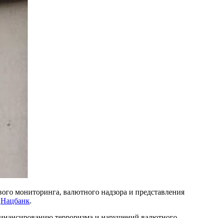
ого мониторинга, валютного надзора и представления
а
Нацбанк
.
 финансированию терроризма и нарушений валютного