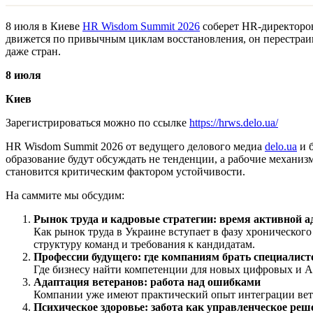
8 июля в Киеве
HR Wisdom Summit 2026
соберет HR-директоров
движется по привычным циклам восстановления, он перестраив
даже стран.
8 июля
Киев
Зарегистрироваться можно по ссылке
https://hrws.delo.ua/
HR Wisdom Summit 2026 от ведущего делового медиа
delo.ua
и 
образование будут обсуждать не тенденции, а рабочие механиз
становится критическим фактором устойчивости.
На саммите мы обсудим:
Рынок труда и кадровые стратегии: время активной а
Как рынок труда в Украине вступает в фазу хронического
структуру команд и требования к кандидатам.
Профессии будущего: где компаниям брать специалист
Где бизнесу найти компетенции для новых цифровых и A
Адаптация ветеранов: работа над ошибками
Компании уже имеют практический опыт интеграции ветер
Психическое здоровье: забота как управленческое реш