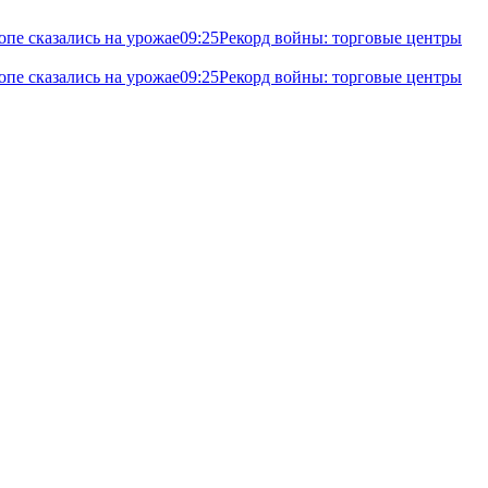
опе сказались на урожае
09:25
Рекорд войны: торговые центры
опе сказались на урожае
09:25
Рекорд войны: торговые центры