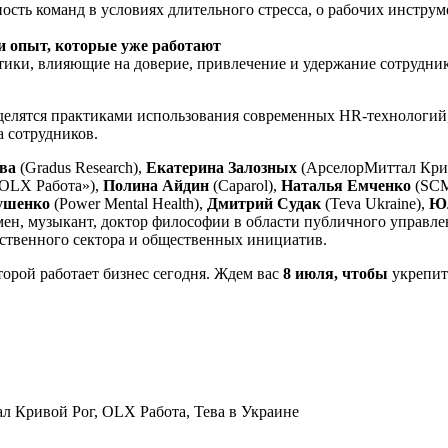
ость команд в условиях длительного стресса, о рабочих инструм
и опыт, которые уже работают
ики, влияющие на доверие, привлечение и удержание сотрудник
елятся практиками использования современных HR-технологий,
 сотрудников.
ва
(Gradus Research),
Екатерина Залозных
(АрселорМиттал Кри
OLX Работа»),
Полина Айдин
(Caparol),
Наталья Емченко
(SC
ушенко
(Power Mental Health),
Дмитрий Судак
(Teva Ukraine),
Юл
мен, музыкант, доктор философии в области публичного управле
рственного сектора и общественных инициатив.
орой работает бизнес сегодня. Ждем вас
8 июля, чтобы
укрепит
 Кривой Рог, OLX Работа, Тева в Украине