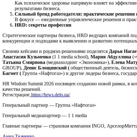
Как психическое здоровье напрямую влияет на эффективн
результатами бизнеса.
Сильный бренд работодателя: практические решения 
В фокусе — ежедневные управленческие решения и практ
HRD: секреты профессии
Стратегические партнеры бизнеса, HRD ведущих компаний под
конкуренции и подходами к выявлению и развитию потенциала
Своими кейсами и роудмэп-решениями поделятся
Дарья Нагае
Анастасия Кузьменко
(1 1 media school),
Мария Абдуллина
(«
Татьяна Смирнова
(медиахолдинг «Экономика»),
Елена Мат
GROUP),
Денис Блощинский (
общественный деятель, бизнес
Багмет (
Группа «Нафтогаз») и другие лидеры бизнеса, госуда
HR Wisdom Summit 2026 посвящен созданию новой рамки, в кот
качества решений.
Регистрация:
https://hrws.delo.ua/
Генеральный партнер — Группа «Нафтогаз»
Генеральный медиапартнер — 1 1 media
Главные партнеры — страховая компания INGO, АрселорМиттал
Анна Ткаченко