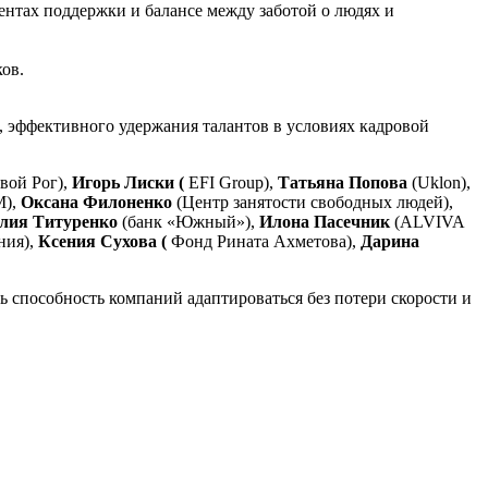
ентах поддержки и балансе между заботой о людях и
ов.
 эффективного удержания талантов в условиях кадровой
вой Рог),
Игорь Лиски (
EFI Group),
Татьяна Попова
(Uklon),
M),
Оксана Филоненко
(Центр занятости свободных людей),
ия Титуренко
(банк «Южный»),
Илона Пасечник
(ALVIVA
ния),
Ксения Сухова (
Фонд Рината Ахметова),
Дарина
ь способность компаний адаптироваться без потери скорости и