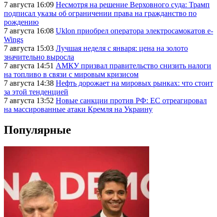
7 августа 16:09
Несмотря на решение Верховного суда: Трамп
подписал указы об ограничении права на гражданство по
рождению
7 августа 16:08
Uklon приобрел оператора электросамокатов e-
Wings
7 августа 15:03
Лучшая неделя с января: цена на золото
значительно выросла
7 августа 14:51
АМКУ призвал правительство снизить налоги
на топливо в связи с мировым кризисом
7 августа 14:38
Нефть дорожает на мировых рынках: что стоит
за этой тенденцией
7 августа 13:52
Новые санкции против РФ: ЕС отреагировал
на массированные атаки Кремля на Украину
Популярные