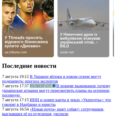
Последние новости
7 августа 19:12
В Украине яблоки в новом сезоне могут
подешеветь: прогноз экспертов
7 августа 17:37
РАЗБОР ОТ
В режиме выживания: почему
украинские аграрии могут пересмотреть планы на осеннюю
посевную
7 августа 17:15
ИНН и номер карты в чеках «Укрпочты»: что
говорят в Нацбанке и юристы
7 августа 16:54
«Новая почта» ищет собаку: сотрудников,
выгнавших её из отделения, уволили