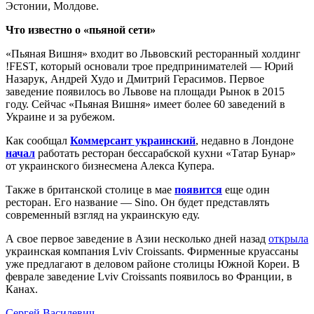
Эстонии, Молдове.
Что известно о «пьяной сети»
«Пьяная Вишня» входит во Львовский ресторанный холдинг
!FEST, который основали трое предпринимателей — Юрий
Назарук, Андрей Худо и Дмитрий Герасимов. Первое
заведение появилось во Львове на площади Рынок в 2015
году. Сейчас «Пьяная Вишня» имеет более 60 заведений в
Украине и за рубежом.
Как сообщал
Коммерсант украинский
, недавно в Лондоне
начал
работать ресторан бессарабской кухни «Татар Бунар»
от украинского бизнесмена Алекса Купера.
Также в британской столице в мае
появится
еще один
ресторан. Его название — Sino. Он будет представлять
современный взгляд на украинскую еду.
А свое первое заведение в Азии несколько дней назад
открыла
украинская компания Lviv Croissants. Фирменные круассаны
уже предлагают в деловом районе столицы Южной Кореи. В
феврале заведение Lviv Croissants появилось во Франции, в
Канах.
Сергей Василевич