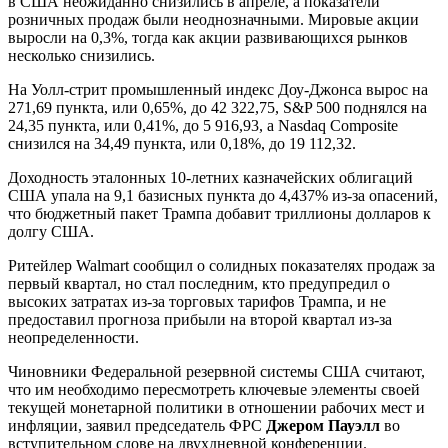
в США неожиданно снизились в апреле, а показатели
розничных продаж были неоднозначными. Мировые акции
выросли на 0,3%, тогда как акции развивающихся рынков
несколько снизились.
На Уолл-стрит промышленный индекс Доу-Джонса вырос на
271,69 пункта, или 0,65%, до 42 322,75, S&P 500 поднялся на
24,35 пункта, или 0,41%, до 5 916,93, а Nasdaq Composite
снизился на 34,49 пункта, или 0,18%, до 19 112,32.
Доходность эталонных 10-летних казначейских облигаций
США упала на 9,1 базисных пункта до 4,437% из-за опасений,
что бюджетный пакет Трампа добавит триллионы долларов к
долгу США.
Ритейлер Walmart сообщил о солидных показателях продаж за
первый квартал, но стал последним, кто предупредил о
высоких затратах из-за торговых тарифов Трампа, и не
предоставил прогноза прибыли на второй квартал из-за
неопределенности.
Чиновники Федеральной резервной системы США считают,
что им необходимо пересмотреть ключевые элементы своей
текущей монетарной политики в отношении рабочих мест и
инфляции, заявил председатель ФРС
Джером Пауэлл
во
вступительном слове на двухдневной конференции.