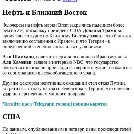
Нефть и Ближний Восток
Фьючерсы на нефть марки Brent закрылись падением более
чем на 2%, поскольку президент США
Дональд Трамп
во
время своего турне по Ближнему Востоку заявил, что близок к
заключению соглашения с Ираном, и что Тегеран «в
определенной степени» согласился с условиями.
Али Шамхани
, советник верховного лидера Ирана аятоллы
Али Хаменеи
, заявил в интервью NBC, что государство
обязуется никогда не производить ядерное оружие и избавится
от своих запасов высокообогащенного урана.
Другим фактором негативных ожиданий стал отказ Путина
встретиться с глазу на глаз с Зеленским в Турции, что нанесло
удар по перспективам мирного прорыва.
Читайте нас у Telegram: головні новини коротко
США
По данным, опубликованным в четверг, цены производителей