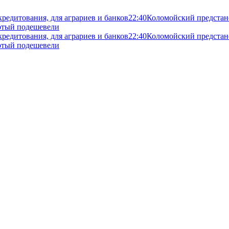
кредитования, для аграриев и банков
22:40
Коломойский предстане
злотый подешевели
кредитования, для аграриев и банков
22:40
Коломойский предстане
злотый подешевели