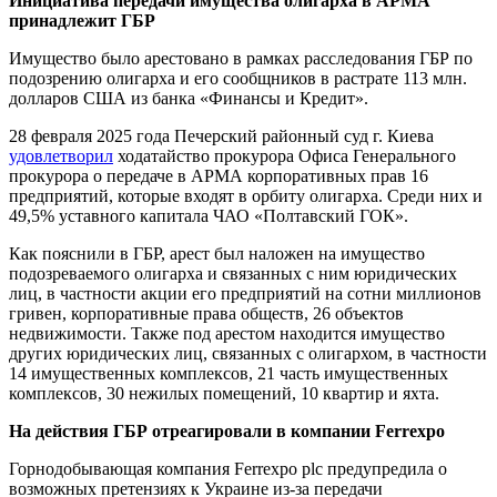
Инициатива передачи имущества олигарха в АРМА
принадлежит ГБР
Имущество было арестовано в рамках расследования ГБР по
подозрению олигарха и его сообщников в растрате 113 млн.
долларов США из банка «Финансы и Кредит».
28 февраля 2025 года Печерский районный суд г. Киева
удовлетворил
ходатайство прокурора Офиса Генерального
прокурора о передаче в АРМА корпоративных прав 16
предприятий, которые входят в орбиту олигарха. Среди них и
49,5% уставного капитала ЧАО «Полтавский ГОК».
Как пояснили в ГБР, арест был наложен на имущество
подозреваемого олигарха и связанных с ним юридических
лиц, в частности акции его предприятий на сотни миллионов
гривен, корпоративные права обществ, 26 объектов
недвижимости. Также под арестом находится имущество
других юридических лиц, связанных с олигархом, в частности
14 имущественных комплексов, 21 часть имущественных
комплексов, 30 нежилых помещений, 10 квартир и яхта.
На действия ГБР отреагировали в компании Ferrexpo
Горнодобывающая компания Ferrexpo plc предупредила о
возможных претензиях к Украине из-за передачи