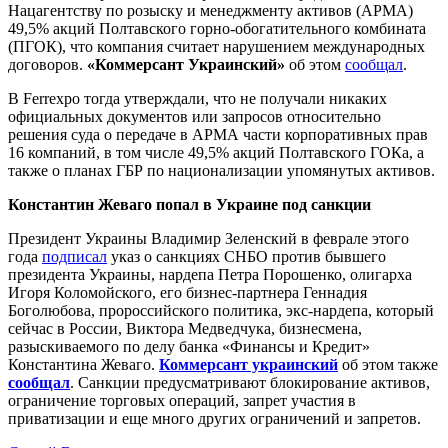
Нацагентству по розыску и менеджменту активов (АРМА)
49,5% акций Полтавского горно-обогатительного комбината
(ПГОК), что компания считает нарушением международных
договоров.
«Коммерсант Украинский»
об этом
сообщал
.
В Ferrexpo тогда утверждали, что не получали никаких
официальных документов или запросов относительно
решения суда о передаче в АРМА части корпоративных прав
16 компаний, в том числе 49,5% акций Полтавского ГОКа, а
также о планах ГБР по национализации упомянутых активов.
Константин Жеваго попал в Украине под санкции
Президент Украины Владимир Зеленский в феврале этого
года
подписал
указ о санкциях СНБО против бывшего
президента Украины, нардепа Петра Порошенко, олигарха
Игоря Коломойского, его бизнес-партнера Геннадия
Боголюбова, пророссийского политика, экс-нардепа, который
сейчас в России, Виктора Медведчука, бизнесмена,
разыскиваемого по делу банка «Финансы и Кредит»
Константина Жеваго.
Коммерсант украинский
об этом также
сообщал
. Санкции предусматривают блокирование активов,
ограничение торговых операций, запрет участия в
приватизации и еще много других ограничений и запретов.