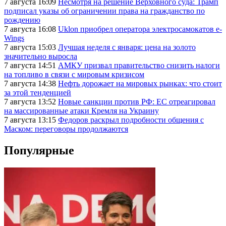
7 августа 16:09
Несмотря на решение Верховного суда: Трамп
подписал указы об ограничении права на гражданство по
рождению
7 августа 16:08
Uklon приобрел оператора электросамокатов e-
Wings
7 августа 15:03
Лучшая неделя с января: цена на золото
значительно выросла
7 августа 14:51
АМКУ призвал правительство снизить налоги
на топливо в связи с мировым кризисом
7 августа 14:38
Нефть дорожает на мировых рынках: что стоит
за этой тенденцией
7 августа 13:52
Новые санкции против РФ: ЕС отреагировал
на массированные атаки Кремля на Украину
7 августа 13:15
Федоров раскрыл подробности общения с
Маском: переговоры продолжаются
Популярные